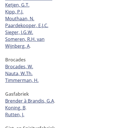
Ketjen, G.T.
Kipp, P.J.
Mouthaan, N.
Paardekooper, E.J.C.
Sieger, J.G.W.
Someren, R.H. van
Wijnberg, A
.
Brocades
Brocades, W.
Nauta, W.Th.
Timmerman, H.
Gasfabriek
Brender à Brandis, G.A
.
Koning, B
.
Rutten, J.