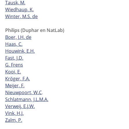
Tausk, M.
Wiedhaup, K.
Winter, M.S. de
Philips (Duphar en NatLab)
Boer, J.H. de
Haas, C.
Houwink, E.H.
Fast, J.D.
G. Frens
Kooi, E.
Kröger, F.A.
Meijer, F.
Nieuwpoort, W.C
.
Schlatmann, J.L.M.A.
Verweij, E.J.W.
Vink, H.J.
Zalm, P.