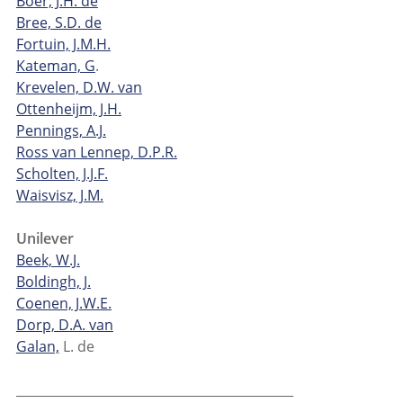
Boer, J.H. de
Bree, S.D. de
Fortuin, J.M.H.
Kateman, G
.
Krevelen, D.W. van
Ottenheijm, J.H.
Pennings, A.J.
Ross van Lennep, D.P.R.
Scholten, J.J.F.
Waisvisz, J.M.
Unilever
Beek, W.J.
Boldingh, J.
Coenen, J.W.E.
Dorp, D.A. van
Galan,
L. de
____________________________________________