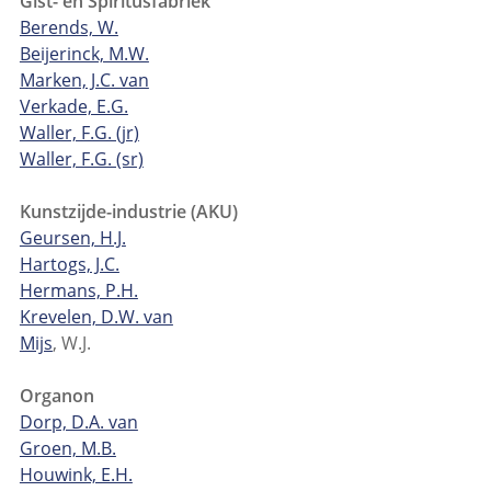
Gist- en Spiritusfabriek
Berends,
W.
Beijerinck, M.W.
Marken, J.C. van
Verkade, E.G.
Waller, F.G. (jr)
Waller, F.G. (sr)
Kunstzijde-industrie (AKU)
Geursen, H.J.
Hartogs, J.C.
Hermans, P.H.
Krevelen, D.W. van
Mijs
, W.J.
Organon
Dorp, D.A. van
Groen, M.B.
Houwink, E.H.