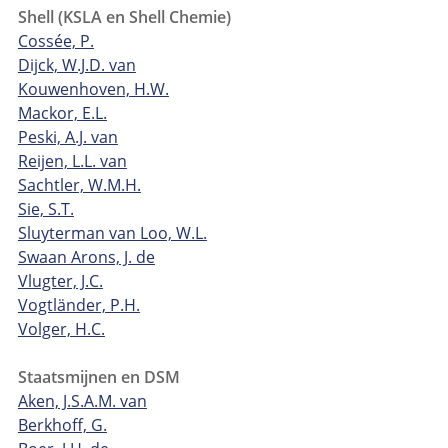
Shell (KSLA en Shell Chemie)
Cossée, P.
Dijck, W.J.D. van
Kouwenhoven, H.W.
Mackor, E.L.
Peski, A.J. van
Reijen, L.L. van
Sachtler, W.M.H.
Sie, S.T.
Sluyterman van Loo, W.L.
Swaan Arons, J. de
Vlugter, J.C.
Vogtländer, P.H.
Volger, H.C.
Staatsmijnen en DSM
Aken, J.S.A.M. van
Berkhoff, G.