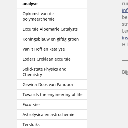
ru
analyse
in
Opkomst van de
be
polymeerchemie
st
Excursie Albemarle Catalysts
Le
in
Koningsblauw en giftig groen
Hi
Van 't Hoff en katalyse
___
Loders Croklaan excursie
Solid-state Physics and
Bi
Chemistry
Gewina-Doos van Pandora
Towards the engineering of life
Excursies
Astrofysica en astrochemie
Tersluiks