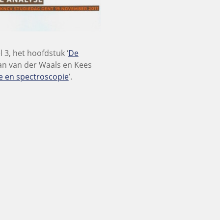
 3, het hoofdstuk ‘
De
oan van der Waals en Kees
 en spectroscopie
’.