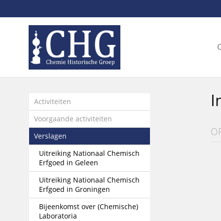
Sla
links
over
Spring
naar
de
inhoud
Spring
I
naar
Activiteiten
het
Voorgaande activiteiten
menu
O
Verslagen
Uitreiking Nationaal Chemisch
Erfgoed in Geleen
Uitreiking Nationaal Chemisch
Erfgoed in Groningen
Bijeenkomst over (Chemische)
Laboratoria