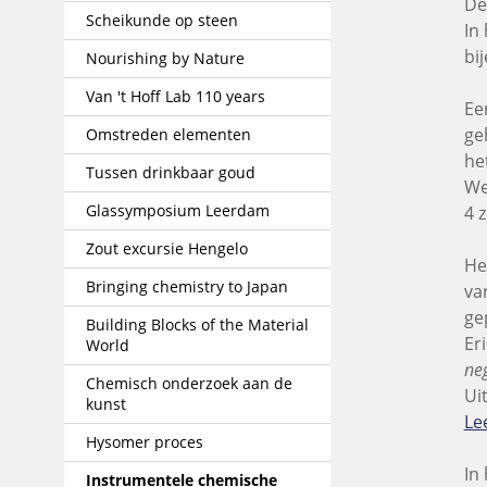
De
Scheikunde op steen
In 
bi
Nourishing by Nature
Van 't Hoff Lab 110 years
Ee
ge
Omstreden elementen
he
Tussen drinkbaar goud
We
Glassymposium Leerdam
4 
Zout excursie Hengelo
He
Bringing chemistry to Japan
va
ge
Building Blocks of the Material
Er
World
neg
Chemisch onderzoek aan de
Ui
kunst
Le
Hysomer proces
In
Instrumentele chemische