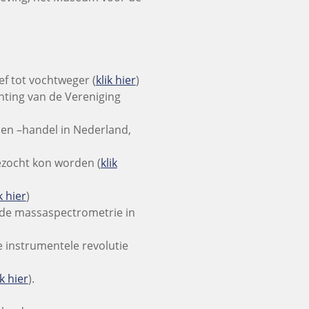
f tot vochtweger (
klik hier
)
chting van de Vereniging
 en –handel in Nederland,
zocht kon worden (
klik
k hier
)
n de massaspectrometrie in
 instrumentele revolutie
ik hier
).