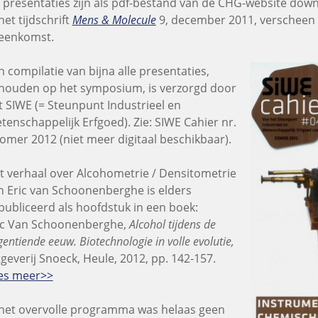
 presentaties zijn als pdf-bestand van de CHG-website dow
het tijdschrift
Mens & Molecule
9, december 2011, verscheen 
jeenkomst.
n compilatie van bijna alle presentaties,
houden op het symposium, is verzorgd door
t SIWE (= Steunpunt Industrieel en
tenschappelijk Erfgoed). Zie: SIWE Cahier nr.
zomer 2012 (niet meer digitaal beschikbaar).
t verhaal over Alcohometrie / Densitometrie
n Eric van Schoonenberghe is elders
publiceerd als hoofdstuk in een boek:
ic Van Schoonenberghe,
Alcohol tijdens de
entiende eeuw. Biotechnologie in volle evolutie,
tgeverij Snoeck, Heule, 2012, pp. 142-157.
es meer>>
 het overvolle programma was helaas geen