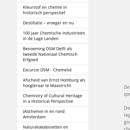
Kleurstof en chemie in
historisch perspectief
Destillatie – vroeger en nu
100 jaar Chemische industrieën
in de Lage Landen
Benoeming DSM Delft als
tweede Nationaal Chemisch
Erfgoed
Excursie DSM - Chemelot
Afscheid van Ernst Homburg als
hoogleraar te Maastricht
De 
spr
Chemistry of Cultural Heritage
in a Historical Perspective
De
(Al)chemie in en rond
te
Amsterdam
go
Naturaliakabinetten en
ch