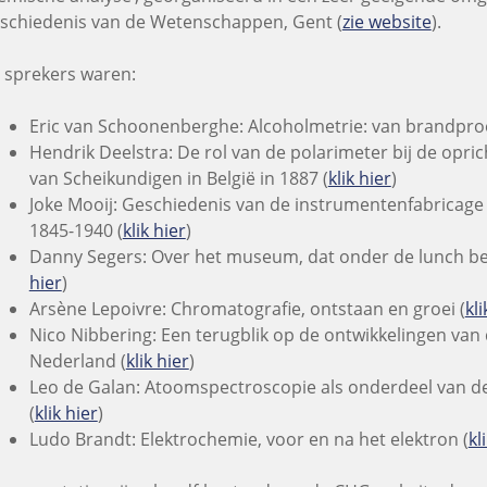
schiedenis van de Wetenschappen, Gent (
zie website
).
 sprekers waren:
Eric van Schoonenberghe: Alcoholmetrie: van brandproe
Hendrik Deelstra: De rol van de polarimeter bij de opri
van Scheikundigen in België in 1887 (
klik hier
)
Joke Mooij: Geschiedenis van de instrumentenfabricage
1845-1940 (
klik hier
)
Danny Segers: Over het museum, dat onder de lunch be
hier
)
Arsène Lepoivre: Chromatografie, ontstaan en groei (
kli
Nico Nibbering: Een terugblik op de ontwikkelingen va
Nederland (
klik hier
)
Leo de Galan: Atoomspectroscopie als onderdeel van de
(
klik hier
)
Ludo Brandt: Elektrochemie, voor en na het elektron (
kl