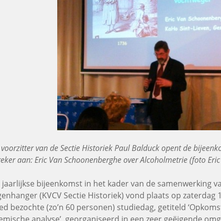
voorzitter van de Sectie Historiek Paul Balduck opent de bijeenk
eker aan: Eric Van Schoonenberghe over Alcoholmetrie (foto Eric 
 jaarlijkse bijeenkomst in het kader van de samenwerking 
genhanger (KVCV Sectie Historiek) vond plaats op zaterdag
ed bezochte (zo’n 60 personen) studiedag, getiteld ‘Opkoms
emische analyse’, georganiseerd in een zeer geëigende om