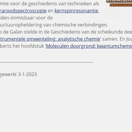
imte voor de geschiedenis van technieken als
fraroodspectroscopie
en
kernspinresonantie
,
iden onmisbaar voor de
ructuuropheldering van chemische verbindingen.
o de Galan stelde in de Geschiedenis van de scheikunde deel
strumentele omwenteling: analytische chemie
’ samen. En J
lberts het hoofdstuk ‘
Moleculen doorgrond: kwantumchemie
_____________________________________________
jgewerkt 3-1-2023