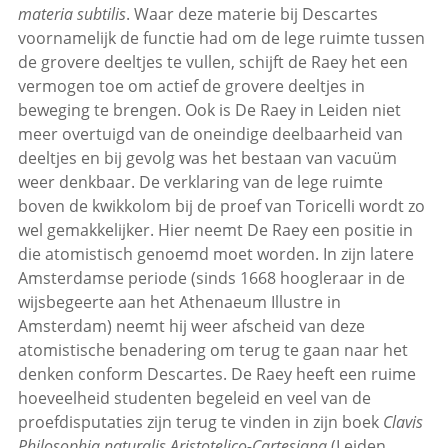
materia subtilis
. Waar deze materie bij Descartes
voornamelijk de functie had om de lege ruimte tussen
de grovere deeltjes te vullen, schijft de Raey het een
vermogen toe om actief de grovere deeltjes in
beweging te brengen. Ook is De Raey in Leiden niet
meer overtuigd van de oneindige deelbaarheid van
deeltjes en bij gevolg was het bestaan van vacuüm
weer denkbaar. De verklaring van de lege ruimte
boven de kwikkolom bij de proef van Toricelli wordt zo
wel gemakkelijker. Hier neemt De Raey een positie in
die atomistisch genoemd moet worden. In zijn latere
Amsterdamse periode (sinds 1668 hoogleraar in de
wijsbegeerte aan het Athenaeum Illustre in
Amsterdam) neemt hij weer afscheid van deze
atomistische benadering om terug te gaan naar het
denken conform Descartes. De Raey heeft een ruime
hoeveelheid studenten begeleid en veel van de
proefdisputaties zijn terug te vinden in zijn boek
Clavis
Philosophia naturalis Aristotelico-Cartesiana
(Leiden,