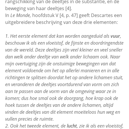
rangschikking van de deeltjes in de substantie, en de
beweging van haar deeltjes [4].
In
Le Monde,
hoofdstuk V [4, p. 47] geeft Descartes een
uitgebreidere beschrijving van deze drie elementen:
1. Het eerste element dat kan worden aangeduid als
vuur
,
beschouw ik als een vloeistof, de fijnste en doordringendste
van de wereld. Deze deeltjes zijn veel kleiner en veel sneller
dan welk ander deeltje van welk ander lichaam ook. Naar
mijn overtuiging zijn de onstuimige bewegingen van dat
element voldoende om het op allerlei manieren en in alle
richtingen te splitsen doordat het op andere lichamen stuit,
en veranderen de deeltjes voortdurend van vorm om zich
aan te passen aan de vorm van de omgeving waar ze in
komen; dus hoe smal ook de doorgang, hoe krap ook de
hoek tussen de deeltjes van de andere lichamen, altijd
vinden de deeltjes van dit element moeiteloos hun weg en
vullen precies de ruimte.
2. Ook het tweede element, de
lucht
, zie ik als een vloeistof,