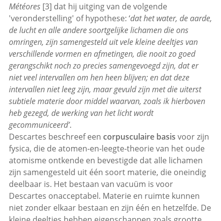
Météores
[3] dat hij uitging van de volgende
'veronderstelling' of hypothese: ‘
dat het water, de aarde,
de lucht en alle andere soortgelijke lichamen die ons
omringen, zijn samengesteld uit vele kleine deeltjes van
verschillende vormen en afmetingen, die nooit zo goed
gerangschikt noch zo precies samengevoegd zijn, dat er
niet veel intervallen om hen heen blijven; en dat deze
intervallen niet leeg zijn, maar gevuld zijn met die uiterst
subtiele materie door middel waarvan, zoals ik hierboven
heb gezegd, de werking van het licht wordt
gecommuniceerd’
.
Descartes beschreef een
corpusculaire basis
voor zijn
fysica, die de atomen-en-leegte-theorie van het oude
atomisme ontkende en bevestigde dat alle lichamen
zijn samengesteld uit één soort materie, die oneindig
deelbaar is. Het bestaan van vacuüm is voor
Descartes onacceptabel. Materie en ruimte kunnen
niet zonder elkaar bestaan en zijn één en hetzelfde. De
kleine deeltjes hebben eigenschappen zoals grootte,