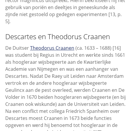
rector magnificus uitspreekt. Hierin bekritiseert hij het
gebruik van poriën en deeltjes in geneeskunde als
zijnde niet gestoeld op gedegen experimenten [13, p.
5].
Descartes en Theodorus Craanen
De Duitser
Theodorus Craanen
(ca. 1633 – 1688) [16]
was student bij Regius in Utrecht en werkte sinds 1661
als hoogleraar wijsbegeerte aan de Kwartierlijke
Academie van Nijmegen en was een aanhanger van
Descartes. Nadat De Raey uit Leiden naar Amsterdam
vertrok en de andere hoogleraar wijsbegeerte
Geulincx aan de pest overleed, werden Craanen en De
Volder in 1670 beiden hoogleraren wijsbegeerte (en bij
Craanen ook wiskunde) aan de Universiteit van Leiden.
Na een conflict met collega Friedrich Spanheim over
Descartes moest Craanen in 1673 beide functies
opgeven en werd hij benoemd tot hoogleraar in de