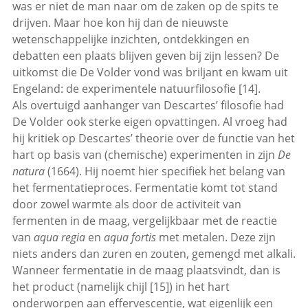
was er niet de man naar om de zaken op de spits te
drijven. Maar hoe kon hij dan de nieuwste
wetenschappelijke inzichten, ontdekkingen en
debatten een plaats blijven geven bij zijn lessen? De
uitkomst die De Volder vond was briljant en kwam uit
Engeland: de experimentele natuurfilosofie [14].
Als overtuigd aanhanger van Descartes’ filosofie had
De Volder ook sterke eigen opvattingen. Al vroeg had
hij kritiek op Descartes’ theorie over de functie van het
hart op basis van (chemische) experimenten in zijn
De
natura
(1664). Hij noemt hier specifiek het belang van
het fermentatieproces. Fermentatie komt tot stand
door zowel warmte als door de activiteit van
fermenten in de maag, vergelijkbaar met de reactie
van
aqua regia
en
aqua fortis
met metalen. Deze zijn
niets anders dan zuren en zouten, gemengd met alkali.
Wanneer fermentatie in de maag plaatsvindt, dan is
het product (namelijk chijl [15]) in het hart
onderworpen aan effervescentie, wat eigenlijk een