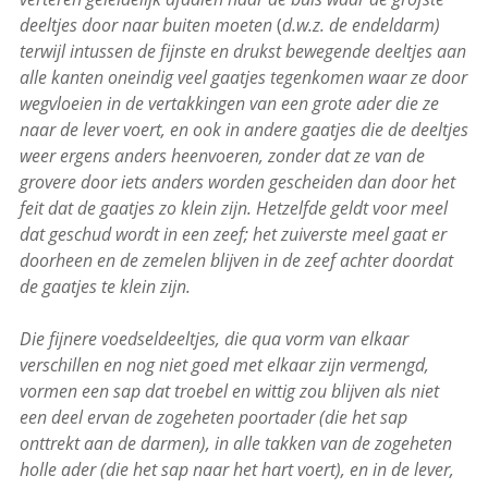
deeltjes door naar buiten moeten
(
d.w.z. de endeldarm)
terwijl intussen de fijnste en drukst bewegende deeltjes aan
alle kanten oneindig veel gaatjes tegenkomen waar ze door
wegvloeien in de vertakkingen van een grote ader die ze
naar de lever voert, en ook in andere gaatjes die de deeltjes
weer ergens anders heenvoeren, zonder dat ze van de
grovere door iets anders worden gescheiden dan door het
feit dat de gaatjes zo klein zijn. Hetzelfde geldt voor meel
dat geschud wordt in een zeef; het zuiverste meel gaat er
doorheen en de zemelen blijven in de zeef achter doordat
de gaatjes te klein zijn.
Die fijnere voedseldeeltjes, die qua vorm van elkaar
verschillen en nog niet goed met elkaar zijn vermengd,
vormen een sap dat troebel en wittig zou blijven als niet
een deel ervan de zogeheten poortader (die het sap
onttrekt aan de darmen), in alle takken van de zogeheten
holle ader (die het sap naar het hart voert), en in de lever,