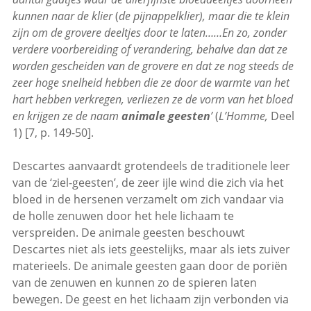
kunnen naar de klier
(
de pijnappelklier
), maar die te klein
zijn om de grovere deeltjes door te laten……En zo, zonder
verdere voorbereiding of verandering, behalve dan dat ze
worden gescheiden van de grovere en dat ze nog steeds de
zeer hoge snelheid hebben die ze door de warmte van het
hart hebben verkregen, verliezen ze de vorm van het bloed
en krijgen ze de naam
animale geesten
’
(
L’Homme,
Deel
1) [7, p. 149-50].
Descartes aanvaardt grotendeels de traditionele leer
van de ‘ziel-geesten’, de zeer ijle wind die zich via het
bloed in de hersenen verzamelt om zich vandaar via
de holle zenuwen door het hele lichaam te
verspreiden. De animale geesten beschouwt
Descartes niet als iets geestelijks, maar als iets zuiver
materieels. De animale geesten gaan door de poriën
van de zenuwen en kunnen zo de spieren laten
bewegen. De geest en het lichaam zijn verbonden via