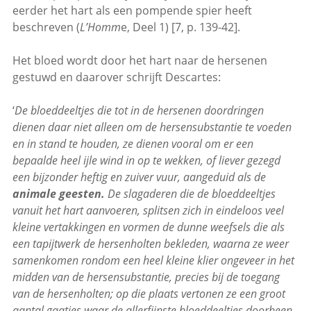
eerder het hart als een pompende spier heeft
beschreven (
L’Homm
e, Deel 1) [7, p. 139-42].
Het bloed wordt door het hart naar de hersenen
gestuwd en daarover schrijft Descartes:
‘
De bloeddeeltjes die tot in de hersenen doordringen
dienen daar niet alleen om de hersensubstantie te voeden
en in stand te houden, ze dienen vooral om er een
bepaalde heel ijle wind in op te wekken, of liever gezegd
een bijzonder heftig en zuiver vuur, aangeduid als de
animale geesten.
De slagaderen die de bloeddeeltjes
vanuit het hart aanvoeren, splitsen zich in eindeloos veel
kleine vertakkingen en vormen de dunne weefsels die als
een tapijtwerk de hersenholten bekleden, waarna ze weer
samenkomen rondom een heel kleine klier ongeveer in het
midden van de hersensubstantie, precies bij de toegang
van de hersenholten; op die plaats vertonen ze een groot
aantal gaatjes waar de allerfijnste bloeddeeltjes doorheen