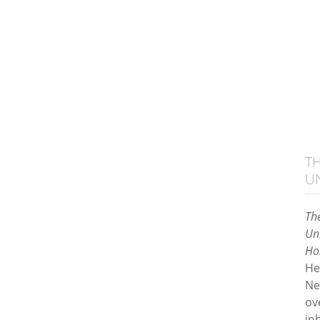
T
UN
Th
Uni
Ho
He
Ne
ov
in