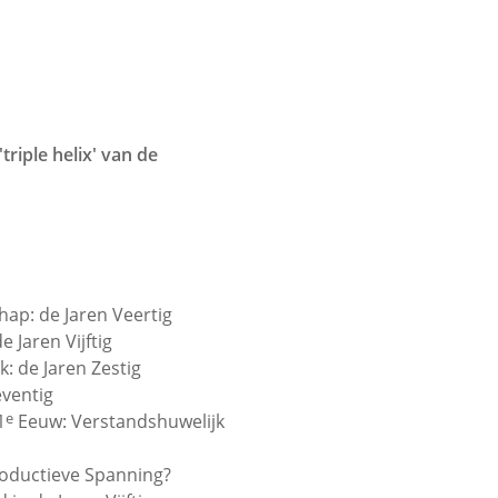
riple helix' van de
ap: de Jaren Veertig
Jaren Vijftig
: de Jaren Zestig
eventig
e
1
Eeuw: Verstandshuwelijk
roductieve Spanning?