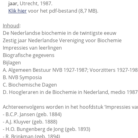
jaar,
Utrecht, 1987.
Klik hier
voor het pdf-bestand (8,7 MB).
Inhoud
:
De Nederlandse biochemie in de twintigste eeuw
Zestig jaar Nederlandse Vereniging voor Biochemie
Impressies van leerlingen
Biografische gegevens
Bijlagen
A. Algemeen Bestuur NVB 1927-1987; Voorzitters 1927-198
B. NVB Symposia
C. Biochemische Dagen
D. Hoogleraren in de Biochemie in Nederland, medio 1987
Achtereenvolgens worden in het hoofdstuk ‘Impressies van 
- B.C.P. Jansen (geb. 1884)
- A.J. Kluyver (geb. 1888)
- H.O. Bungenberg de Jong (geb. 1893)
- R. Brinkman (geb. 1894)