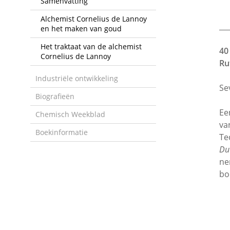
Samenvatting
Alchemist Cornelius de Lannoy
___
en het maken van goud
Het traktaat van de alchemist
40
Cornelius de Lannoy
Ru
Industriële ontwikkeling
Se
Biografieën
E
Chemisch Weekblad
va
Boekinformatie
Te
Dut
ne
bo