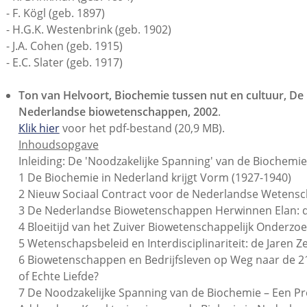
- F. Kögl (geb. 1897)
- H.G.K. Westenbrink (geb. 1902)
- J.A. Cohen (geb. 1915)
- E.C. Slater (geb. 1917)
Ton van Helvoort, Biochemie tussen nut en cultuur, De 't
Nederlandse biowetenschappen, 2002
.
Klik hier
voor het pdf-bestand (20,9 MB).
Inhoudsopgave
Inleiding: De 'Noodzakelijke Spanning' van de Biochemie
1 De Biochemie in Nederland krijgt Vorm (1927-1940)
2 Nieuw Sociaal Contract voor de Nederlandse Wetensch
3 De Nederlandse Biowetenschappen Herwinnen Elan: de 
4 Bloeitijd van het Zuiver Biowetenschappelijk Onderzoek
5 Wetenschapsbeleid en Interdisciplinariteit: de Jaren Z
6 Biowetenschappen en Bedrijfsleven op Weg naar de 2
of Echte Liefde?
7 De Noodzakelijke Spanning van de Biochemie – Een P