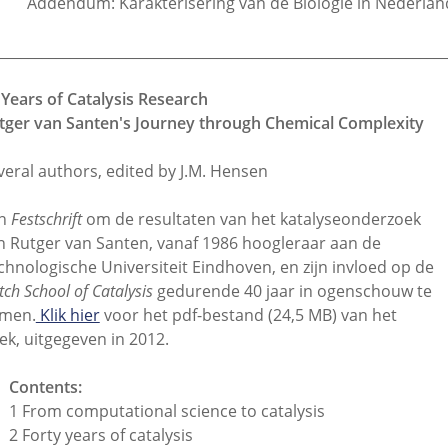
Addendum: Karakterisering van de Biologie in Nederland 
________________________________________________________________
 Years of Catalysis Research
tger van Santen's Journey through Chemical Complexity
veral authors, edited by J.M. Hensen
en
Festschrift
om de resultaten van het katalyseonderzoek
n Rutger van Santen, vanaf 1986 hoogleraar aan de
chnologische Universiteit Eindhoven, en zijn invloed op de
ch School of Catalysis
gedurende 40 jaar in ogenschouw te
men.
Klik hier
voor het pdf-bestand (24,5 MB) van het
ek, uitgegeven in 2012.
Contents:
1 From computational science to catalysis
2 Forty years of catalysis