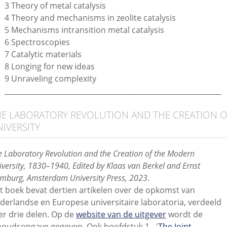
3 Theory of metal catalysis
4 Theory and mechanisms in zeolite catalysis
5 Mechanisms intransition metal catalysis
6 Spectroscopies
7 Catalytic materials
8 Longing for new ideas
9 Unraveling complexity
_____________________________________________________________
HE LABORATORY REVOLUTION AND THE CREATION 
IVERSITY
e Laboratory Revolution and the Creation of the Modern
versity, 1830–1940, Edited by Klaas van Berkel and Ernst
mburg, Amsterdam University Press, 2023
.
t boek bevat dertien artikelen over de opkomst van
derlandse en Europese universitaire laboratoria, verdeeld
er drie delen. Op de
website van de uitgever
wordt de
houdsopgave gegeven. Ook hoofdstuk 1 - '
The Joint