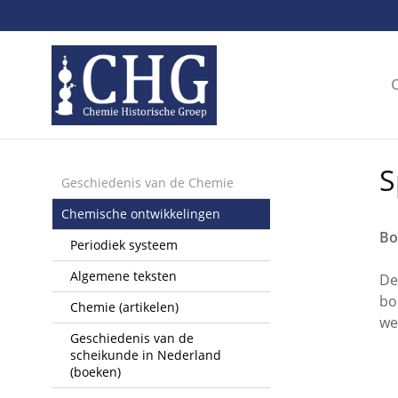
Sla
links
over
Spring
naar
de
inhoud
Spring
S
naar
Geschiedenis van de Chemie
het
Chemische ontwikkelingen
menu
Bo
Periodiek systeem
Algemene teksten
De
bo
Chemie (artikelen)
we
Geschiedenis van de
scheikunde in Nederland
(boeken)