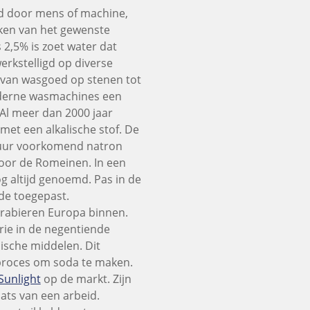
beid door mens of machine,
iken van het gewenste
 2,5% is zoet water dat
rkstelligd op diverse
n van wasgoed op stenen tot
oderne wasmachines een
 Al meer dan 2000 jaar
met een alkalische stof. De
tuur voorkomend natron
oor de Romeinen. In een
og altijd genoemd. Pas in de
de toegepast.
rabieren Europa binnen.
rie in de negentiende
ische middelen. Dit
-proces om soda te maken.
Sunlight
op de markt. Zijn
aats van een arbeid.