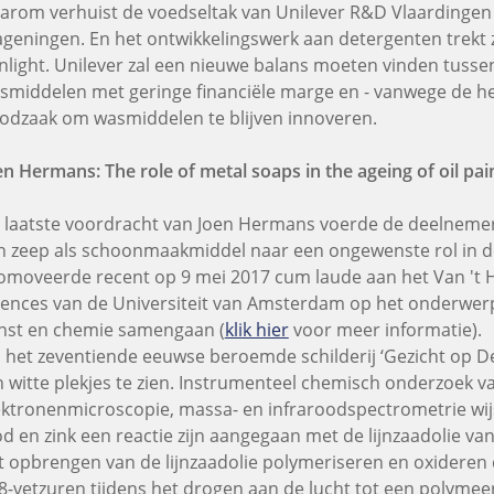
arom verhuist de voedseltak van Unilever R&D Vlaardingen
geningen. En het ontwikkelingswerk aan detergenten trekt z
nlight. Unilever zal een nieuwe balans moeten vinden tusse
smiddelen met geringe financiële marge en - vanwege de hef
odzaak om wasmiddelen te blijven innoveren.
en Hermans: The role of metal soaps in the ageing of oil pai
 laatste voordracht van Joen Hermans voerde de deelnemers
n zeep als schoonmaakmiddel naar een ongewenste rol in de
omoveerde recent op 9 mei 2017 cum laude aan het Van 't Ho
iences van de Universiteit van Amsterdam op het onderwerp 
nst en chemie samengaan (
klik hier
voor meer informatie).
 het zeventiende eeuwse beroemde schilderij ‘Gezicht op D
jn witte plekjes te zien. Instrumenteel chemisch onderzoek v
ektronenmicroscopie, massa- en infraroodspectrometrie wij
od en zink een reactie zijn aangegaan met de lijnzaadolie van 
t opbrengen van de lijnzaadolie polymeriseren en oxideren
8-vetzuren tijdens het drogen aan de lucht tot een polyme