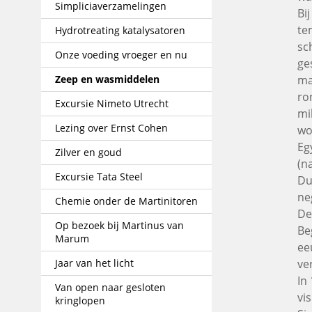
Simpliciaverzamelingen
Bi
te
Hydrotreating katalysatoren
sc
Onze voeding vroeger en nu
ge
Zeep en wasmiddelen
ma
ro
Excursie Nimeto Utrecht
mi
Lezing over Ernst Cohen
wo
Eg
Zilver en goud
(n
Excursie Tata Steel
Du
ne
Chemie onder de Martinitoren
De
Op bezoek bij Martinus van
Be
Marum
ee
Jaar van het licht
ve
In
Van open naar gesloten
vi
kringlopen