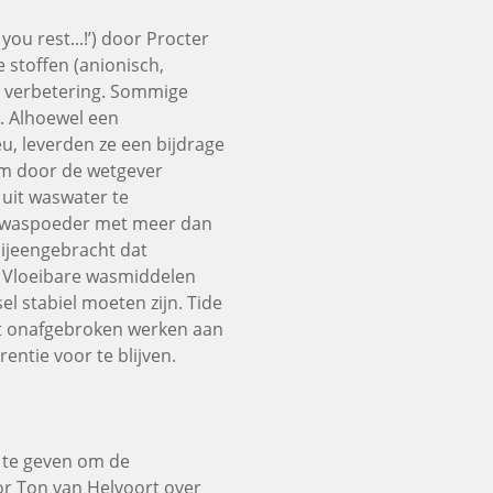
 you rest...!’) door Procter
 stoffen (anionisch,
e verbetering. Sommige
. Alhoewel een
eu, leverden ze een bijdrage
om door de wetgever
uit waswater te
en waspoeder met meer dan
bijeengebracht dat
. Vloeibare wasmiddelen
l stabiel moeten zijn. Tide
jft onafgebroken werken aan
entie voor te blijven.
 te geven om de
or Ton van Helvoort over