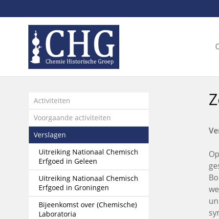
Sla
links
over
Spring
naar
de
inhoud
Spring
Z
naar
Activiteiten
het
Voorgaande activiteiten
menu
Ve
Verslagen
Uitreiking Nationaal Chemisch
Op
Erfgoed in Geleen
ge
Bo
Uitreiking Nationaal Chemisch
Erfgoed in Groningen
we
un
Bijeenkomst over (Chemische)
sy
Laboratoria