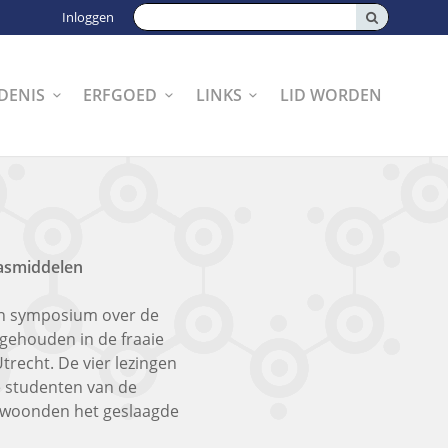
Zoeken:
Inloggen
DENIS
ERFGOED
LINKS
LID WORDEN
wasmiddelen
n symposium over de
gehouden in de fraaie
trecht. De vier lezingen
 studenten van de
n woonden het geslaagde