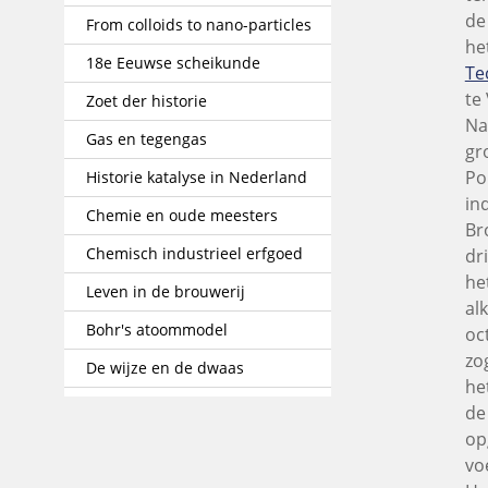
de
From colloids to nano-particles
he
18e Eeuwse scheikunde
Te
te
Zoet der historie
Na
Gas en tegengas
gr
Po
Historie katalyse in Nederland
in
Chemie en oude meesters
Br
Chemisch industrieel erfgoed
dr
he
Leven in de brouwerij
al
Bohr's atoommodel
oc
zo
De wijze en de dwaas
he
de
op
vo