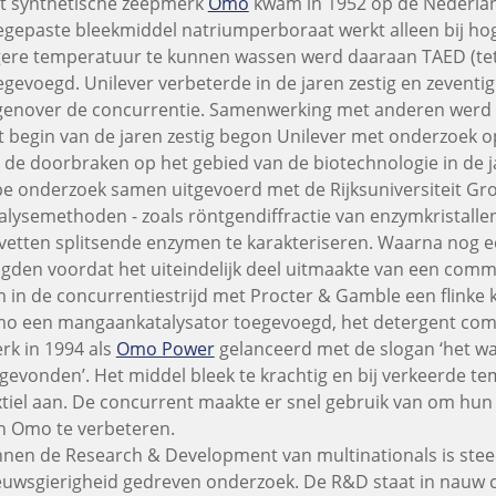
t synthetische zeepmerk
Omo
kwam in 1952 op de Nederlan
egepaste bleekmiddel natriumperboraat werkt alleen bij h
gere temperatuur te kunnen wassen werd daaraan TAED (tet
egevoegd. Unilever verbeterde in de jaren zestig en zeventig
genover de concurrentie. Samenwerking met anderen werd 
t begin van de jaren zestig begon Unilever met onderzoek 
 de doorbraken op het gebied van de biotechnologie in de j
pe onderzoek samen uitgevoerd met de Rijksuniversiteit Gro
alysemethoden - zoals röntgendiffractie van enzymkristallen
 vetten splitsende enzymen te karakteriseren. Waarna nog e
lgden voordat het uiteindelijk deel uitmaakte van een comm
 in de concurrentiestrijd met Procter & Gamble een flinke
o een mangaankatalysator toegevoegd, het detergent com
rk in 1994 als
Omo Power
gelanceerd met de slogan ‘het w
tgevonden’. Het middel bleek te krachtig en bij verkeerde t
xtiel aan. De concurrent maakte er snel gebruik van om hun
n Omo te verbeteren.
nnen de Research & Development van multinationals is ste
euwsgierigheid gedreven onderzoek. De R&D staat in nauw c