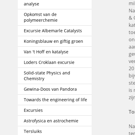
mi
analyse
Na
Opkomst van de
& 
polymeerchemie
ka
Excursie Albemarle Catalysts
to
on
Koningsblauw en giftig groen
aa
Van 't Hoff en katalyse
ge
ve
Loders Croklaan excursie
20
Solid-state Physics and
bi
Chemistry
st
Gewina-Doos van Pandora
is
zi
Towards the engineering of life
Excursies
To
Astrofysica en astrochemie
Na
Tersluiks
te