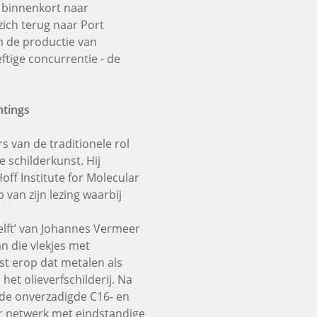
 binnenkort naar
ich terug naar Port
n de productie van
tige concurrentie - de
ntings
 van de traditionele rol
 schilderkunst. Hij
ff Institute for Molecular
van zijn lezing waarbij
elft’ van Johannes Vermeer
an die vlekjes met
st erop dat metalen als
het olieverfschilderij. Na
 de onverzadigde C16- en
er netwerk met eindstandige