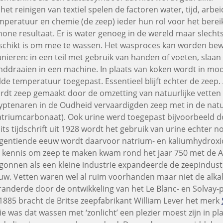
j het reinigen van textiel spelen de factoren water, tijd, ar
mperatuur en chemie (de zeep) ieder hun rol voor het bere
hone resultaat. Er is water genoeg in de wereld maar slechts
schikt is om mee te wassen. Het wasproces kan worden bewe
nieren: in een teil met gebruik van handen of voeten, slaa
nddraaien in een machine. In plaats van koken wordt in m
lde temperatuur toegepast. Essentieel blijft echter de zeep.
rdt zeep gemaakt door de omzetting van natuurlijke vetten 
yptenaren in de Oudheid vervaardigden zeep met in de na
atriumcarbonaat). Ook urine werd toegepast bijvoorbeeld d
its tijdschrift uit 1928 wordt het gebruik van urine echter n
gentiende eeuw wordt daarvoor natrium- en kaliumhydroxi
 kennis om zeep te maken kwam rond het jaar 750 met de A
gonnen als een kleine industrie expandeerde de zeepindust
uw. Vetten waren wel al ruim voorhanden maar niet de alkal
randerde door de ontwikkeling van het Le Blanc- en Solvay
 1885 bracht de Britse zeepfabrikant William Lever het merk
sie was dat wassen met ‘zonlicht’ een plezier moest zijn in pl