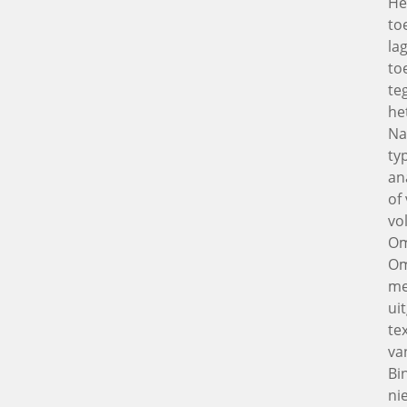
He
to
la
to
te
he
Na
ty
an
of
vo
Om
Om
me
ui
te
va
Bi
ni