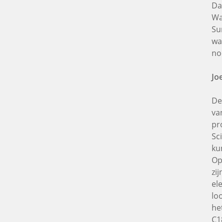
Da
Wa
Su
wa
no
Jo
De
va
pr
Sc
ku
Op
zi
el
lo
he
C1