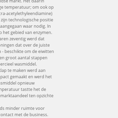
dse markt. Het daarin
oge temperatuur; om ook op
ra-acetylethyleendiamine)
 zijn technologische positie
aangegaan waar nodig. In
op het gebied van enzymen.
aren zeventig werd dat
ningen dat over de juiste
 - beschikte om de eiwitten
en groot aantal stappen
ercieel wasmiddel.
 klap te maken werd aan
pact gemaakt en werd het
asmiddel opnieuw
emperatuur tastte het de
 marktaandeel ten opzichte
eds minder ruimte voor
ontact met de business.