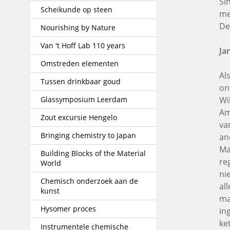
Si
Scheikunde op steen
me
De
Nourishing by Nature
Van 't Hoff Lab 110 years
Ja
Omstreden elementen
Al
Tussen drinkbaar goud
on
Glassymposium Leerdam
Wi
Am
Zout excursie Hengelo
va
Bringing chemistry to Japan
an
Ma
Building Blocks of the Material
re
World
ni
Chemisch onderzoek aan de
al
kunst
ma
Hysomer proces
in
ke
Instrumentele chemische