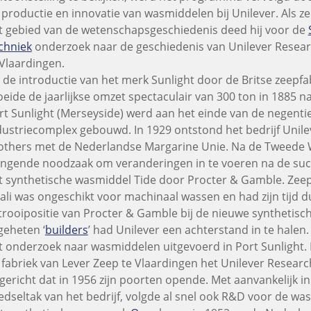
 productie en innovatie van wasmiddelen bij Unilever. Als z
t gebied van de wetenschapsgeschiedenis deed hij voor de
chniek
onderzoek naar de geschiedenis van Unilever Resea
 Vlaardingen.
 de introductie van het merk Sunlight door de Britse zeepfa
oeide de jaarlijkse omzet spectaculair van 300 ton in 1885 na
rt Sunlight (Merseyside) werd aan het einde van de negent
dustriecomplex gebouwd. In 1929 ontstond het bedrijf Unilev
others met de Nederlandse Margarine Unie. Na de Tweede
ingende noodzaak om veranderingen in te voeren na de succ
t synthetische wasmiddel Tide door Procter & Gamble. Zeep
kali was ongeschikt voor machinaal wassen en had zijn tijd 
trooipositie van Procter & Gamble bij de nieuwe synthetisc
geheten ‘
builders
’ had Unilever een achterstand in te halen. 
t onderzoek naar wasmiddelen uitgevoerd in Port Sunlight.
 fabriek van Lever Zeep te Vlaardingen het Unilever Resear
gericht dat in 1956 zijn poorten opende. Met aanvankelijk 
edseltak van het bedrijf, volgde al snel ook R&D voor de wa