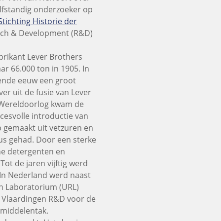
elfstandig onderzoeker op
Stichting Historie der
rch & Development (R&D)
brikant Lever Brothers
ar 66.000 ton in 1905. In
iende eeuw een groot
er uit de fusie van Lever
 Wereldoorlog kwam de
esvolle introductie van
 gemaakt uit vetzuren en
dus gehad. Door een sterke
he detergenten en
Tot de jaren vijftig werd
 In Nederland werd naast
ch Laboratorium (URL)
in Vlaardingen R&D voor de
smiddelentak.