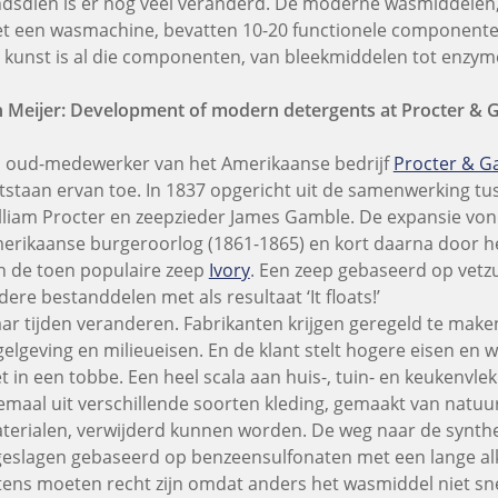
ndsdien is er nog veel veranderd. De moderne wasmiddelen
t een wasmachine, bevatten 10-20 functionele componente
 kunst is al die componenten, van bleekmiddelen tot enzyme
n Meijer: Development of modern detergents at Procter &
s oud-medewerker van het Amerikaanse bedrijf
Procter & G
tstaan ervan toe. In 1837 opgericht uit de samenwerking tu
lliam Procter en zeepzieder James Gamble. De expansie vond
erikaanse burgeroorlog (1861-1865) en kort daarna door h
n de toen populaire zeep
Ivory
. Een zeep gebaseerd op vet
dere bestanddelen met als resultaat ‘It floats!’
ar tijden veranderen. Fabrikanten krijgen geregeld te mak
gelgeving en milieueisen. En de klant stelt hogere eisen en
et in een tobbe. Een heel scala aan huis-, tuin- en keukenvl
lemaal uit verschillende soorten kleding, gemaakt van natuur
terialen, verwijderd kunnen worden. De weg naar de synt
geslagen gebaseerd op benzeensulfonaten met een lange alk
tens moeten recht zijn omdat anders het wasmiddel niet sn