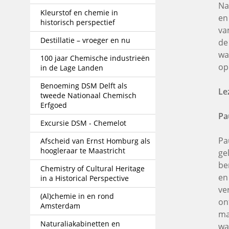
Na
Kleurstof en chemie in
en
historisch perspectief
va
Destillatie – vroeger en nu
de
wa
100 jaar Chemische industrieën
op
in de Lage Landen
Benoeming DSM Delft als
Le
tweede Nationaal Chemisch
Erfgoed
Pa
Excursie DSM - Chemelot
Pa
Afscheid van Ernst Homburg als
hoogleraar te Maastricht
ge
be
Chemistry of Cultural Heritage
en
in a Historical Perspective
ve
(Al)chemie in en rond
on
Amsterdam
ma
Naturaliakabinetten en
wa