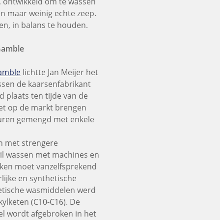
, ontwikkeld om te wassen
n maar weinig echte zeep.
n, in balans te houden.
 Gamble
amble
lichtte Jan Meijer het
ssen de kaarsenfabrikant
 plaats ten tijde van de
et op de markt brengen
zuren gemengd met enkele
en met strengere
 wil wassen met machines en
ekken moet vanzelfsprekend
lijke en synthetische
hetische wasmiddelen werd
ylketen (C10-C16). De
el wordt afgebroken in het