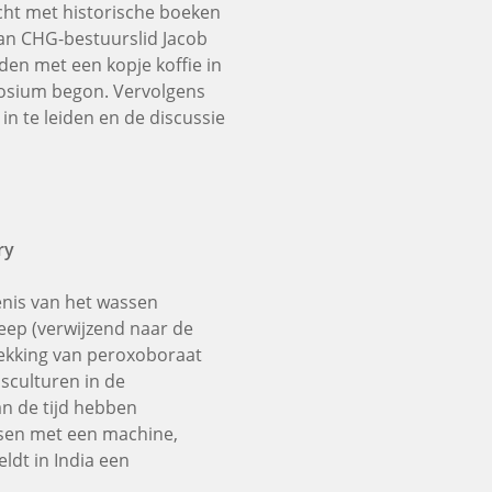
icht met historische boeken
van CHG-bestuurslid Jacob
den met een kopje koffie in
posium begon. Vervolgens
n te leiden en de discussie
try
enis van het wassen
eep (verwijzend naar de
kking van peroxoboraat
asculturen in de
an de tijd hebben
ssen met een machine,
ldt in India een