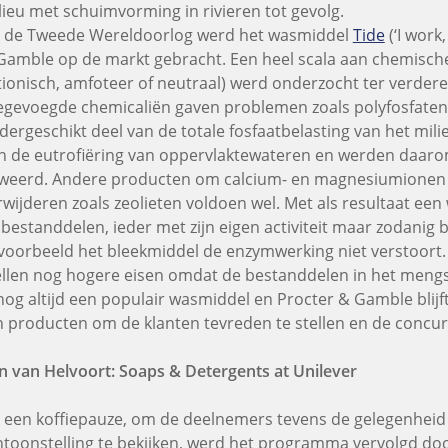
lieu met schuimvorming in rivieren tot gevolg.
 de Tweede Wereldoorlog werd het wasmiddel
Tide
(‘I work,
Gamble op de markt gebracht. Een heel scala aan chemische
tionisch, amfoteer of neutraal) werd onderzocht ter verder
egevoegde chemicaliën gaven problemen zoals polyfosfaten
dergeschikt deel van de totale fosfaatbelasting van het mili
n de eutrofiëring van oppervlaktewateren en werden daar
weerd. Andere producten om calcium- en magnesiumionen 
rwijderen zoals zeolieten voldoen wel. Met als resultaat e
 bestanddelen, ieder met zijn eigen activiteit maar zodanig 
jvoorbeeld het bleekmiddel de enzymwerking niet verstoort
ellen nog hogere eisen omdat de bestanddelen in het mengse
 nog altijd een populair wasmiddel en Procter & Gamble bli
jn producten om de klanten tevreden te stellen en de concurr
n van Helvoort: Soaps & Detergents at Unilever
 een koffiepauze, om de deelnemers tevens de gelegenheid
ntoonstelling te bekijken, werd het programma vervolgd do