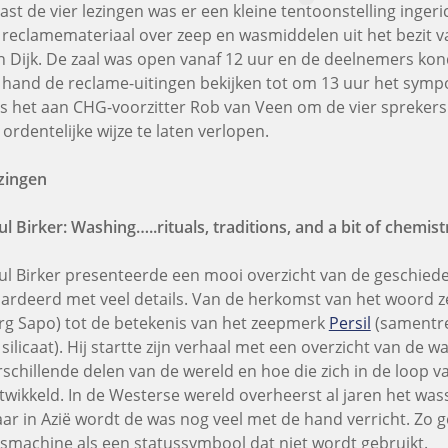
ast de vier lezingen was er een kleine tentoonstelling inger
 reclamemateriaal over zeep en wasmiddelen uit het bezit 
n Dijk. De zaal was open vanaf 12 uur en de deelnemers kon
 hand de reclame-uitingen bekijken tot om 13 uur het sym
s het aan CHG-voorzitter Rob van Veen om de vier sprekers i
 ordentelijke wijze te laten verlopen.
zingen
ul Birker: Washing…..rituals, traditions, and a bit of chemis
ul Birker presenteerde een mooi overzicht van de geschied
lardeerd met veel details. Van de herkomst van het woord z
rg Sapo) tot de betekenis van het zeepmerk
Persil
(samentre
 silicaat). Hij startte zijn verhaal met een overzicht van de w
rschillende delen van de wereld en hoe die zich in de loop v
twikkeld. In de Westerse wereld overheerst al jaren het wa
ar in Azië wordt de was nog veel met de hand verricht. Zo ge
smachine als een statussymbool dat niet wordt gebruikt.