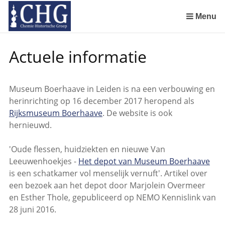
Sla
links
Menu
over
Spring
Actuele informatie
naar
de
inhoud
Museum Boerhaave in Leiden is na een verbouwing en
Spring
herinrichting op 16 december 2017 heropend als
naar
Rijksmuseum Boerhaave
. De website is ook
het
hernieuwd.
menu
'Oude flessen, huidziekten en nieuwe Van
Leeuwenhoekjes -
Het depot van Museum Boerhaave
is een schatkamer vol menselijk vernuft'. Artikel over
een bezoek aan het depot door Marjolein Overmeer
en Esther Thole, gepubliceerd op NEMO Kennislink van
28 juni 2016.