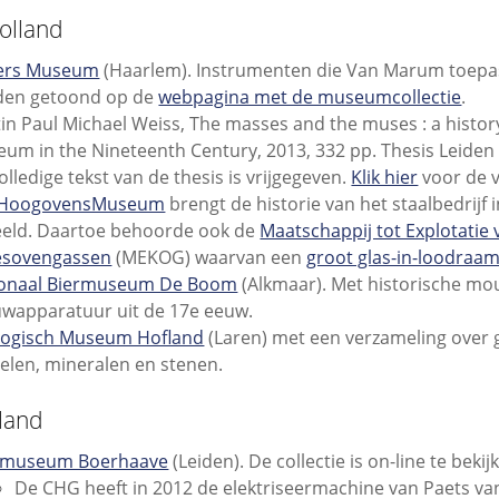
olland
lers Museum
(Haarlem). Instrumenten die Van Marum toepa
den getoond op de
webpagina met de museumcollectie
.
in Paul Michael Weiss, The masses and the muses : a history
um in the Nineteenth Century, 2013, 332 pp. Thesis Leiden 
olledige tekst van de thesis is vrijgegeven.
Klik hier
voor de v
HoogovensMuseum
brengt de historie van het staalbedrijf 
eeld. Daartoe behoorde ook de
Maatschappij tot Explotatie 
esovengassen
(MEKOG) waarvan een
groot glas-in-loodraa
ionaal Biermuseum De Boom
(Alkmaar). Met historische mo
wapparatuur uit de 17e eeuw.
logisch Museum Hofland
(Laren) met een verzameling over 
ielen, mineralen en stenen.
land
ksmuseum Boerhaave
(Leiden). De collectie is on-line te bekij
De CHG heeft in 2012 de elektriseermachine van Paets va