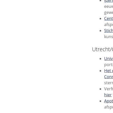
IJz
eeuw
gewe
Cent
afsp
Stic
kuns
Utrecht/
Univ
port
Het 
Con
ster
Verf
hier
Apo
afsp