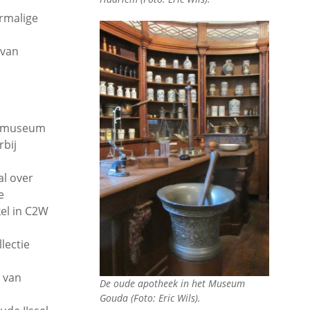
rmalige
 van
ie museum
rbij
al over
e
kel in C2W
lectie
e van
De oude apotheek in het Museum
Gouda (Foto: Eric Wils).