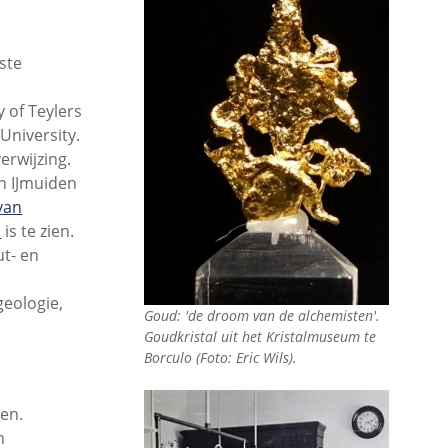
ste
 of Teylers
University.
erwijzing.
in IJmuiden
van
m
is te zien.
ut- en
geologie,
Goud: 'de droom van de alchemisten'.
Goudkristal uit het Kristalmuseum te
Borculo (Foto: Eric Wils).
ken.
n