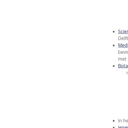
Scie
Delf
Medi
bevi
met 
Bota
In h
Jen