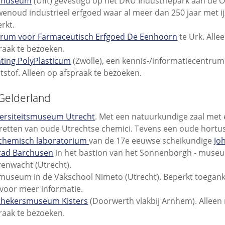
ermuseum
(Ulft) gevestigd op het DRU Industriepark aan de Ou
enoud industrieel erfgoed waar al meer dan 250 jaar met i
rkt.
rum voor Farmaceutisch Erfgoed De Eenhoorn
te Urk. Alle
raak te bezoeken.
hting PolyPlasticum
(Zwolle), een kennis-/informatiecentrum
tstof. Alleen op afspraak te bezoeken.
Gelderland
ersiteitsmuseum Utrecht
. Met een natuurkundige zaal met 
retten van oude Utrechtse chemici. Tevens een oude hortus
chemisch laboratorium
van de 17e eeuwse scheikundige
Jo
rad Barchusen
in het bastion van het Sonnenborgh - muse
renwacht (Utrecht).
museum in de Vakschool Nimeto (Utrecht). Beperkt toeganke
voor meer informatie.
thekersmuseum Kisters
(Doorwerth vlakbij Arnhem). Alleen
raak te bezoeken.