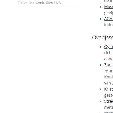
de i
Collectie chemicaliën UvA
Mus
geel
AGA
indu
Overijss
Oyf
rich
aand
Zou
zout
Koni
van 
Kri
gest
S
tr
mets