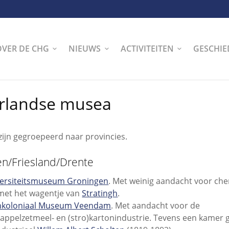
OVER DE CHG
NIEUWS
ACTIVITEITEN
GESCHIE
rlandse musea
ijn gegroepeerd naar provincies.
n/Friesland/Drente
ersiteitsmuseum Groningen
. Met weinig aandacht voor ch
met het wagentje van
Stratingh
.
nkoloniaal Museum Veendam
. Met aandacht voor de
appelzetmeel- en (stro)kartonindustrie. Tevens een kamer 