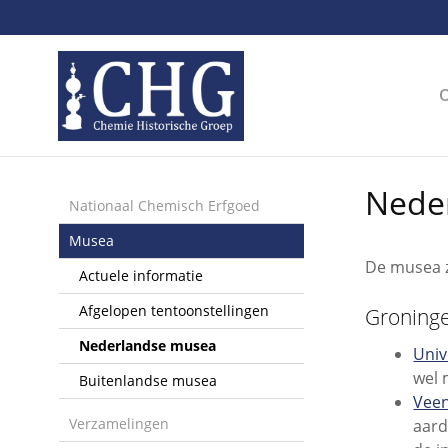
Sla
links
over
Spring
naar
de
inhoud
Spring
Nede
naar
Nationaal Chemisch Erfgoed
het
Musea
menu
De musea z
Actuele informatie
Afgelopen tentoonstellingen
Groninge
Nederlandse musea
Univ
wel 
Buitenlandse musea
Vee
Verzamelingen
aard