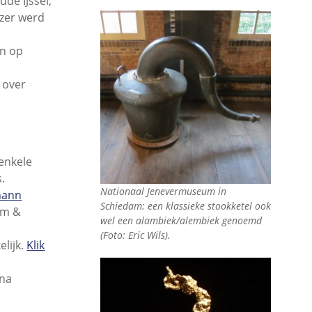
de IJssel,
jzer werd
en op
 over
enkele
.
Nationaal Jenevermuseum in
hann
Schiedam: een klassieke stookketel ook
um &
wel een alambiek/alembiek genoemd
(Foto: Eric Wils).
lijk.
Klik
 na