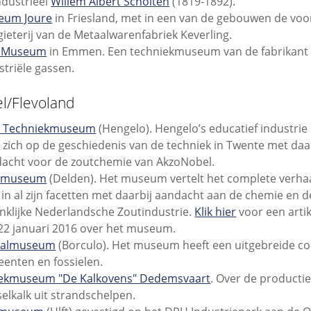
ndustrieel
Willem Albert Scholten
(1819-1892).
eum Joure
in Friesland, met in een van de gebouwen de voo
gieterij van de Metaalwarenfabriek Keverling.
 Museum
in Emmen. Een techniekmuseum van de fabrikant
striële gassen.
el/Flevoland
o Techniekmuseum
(Hengelo). Hengelo’s educatief industr
t zich op de geschiedenis van de techniek in Twente met daa
acht voor de zoutchemie van AkzoNobel.
tmuseum
(Delden). Het museum vertelt het complete verha
 in al zijn facetten met daarbij aandacht aan de chemie en d
nklijke Nederlandsche Zoutindustrie.
Klik hier
voor een arti
22 januari 2016 over het museum.
stalmuseum
(Borculo). Het museum heeft een uitgebreide col
eenten en fossielen.
eekmuseum "De Kalkovens" Dedemsvaart
. Over de producti
elkalk uit strandschelpen.