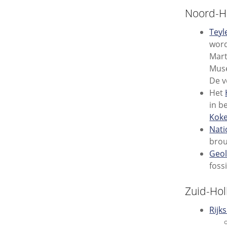
Noord-H
Tey
wor
Mart
Muse
De v
Het
in b
Kok
Nat
brou
Geo
foss
Zuid-Hol
Rij