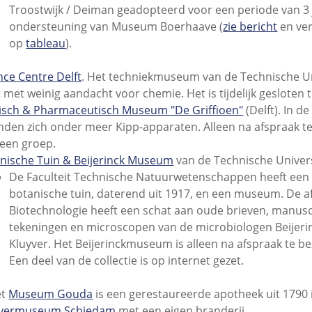
Troostwijk / Deiman geadopteerd voor een periode van 3 
ondersteuning van Museum Boerhaave (
zie bericht
en ve
op
tableau
).
nce Centre Delft
. Het techniekmuseum van de Technische Un
t met weinig aandacht voor chemie. Het is tijdelijk gesloten 
sch & Pharmaceutisch Museum "De Griffioen"
(Delft). In de
nden zich onder meer Kipp-apparaten. Alleen na afspraak t
een groep.
nische Tuin & Beijerinck Museum
van de Technische Universi
De Faculteit Technische Natuurwetenschappen heeft een
botanische tuin, daterend uit 1917, en een museum. De a
Biotechnologie heeft een schat aan oude brieven, manusc
tekeningen en microscopen van de microbiologen Beijeri
Kluyver. Het Beijerinckmuseum is alleen na afspraak te b
Een deel van de collectie is op internet gezet.
et
Museum Gouda
is een gerestaureerde apotheek uit 1790 
evermuseum Schiedam
met een eigen branderij.