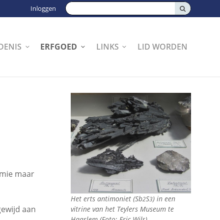
Zoeken:
Inloggen
DENIS
ERFGOED
LINKS
LID WORDEN
emie maar
Het erts antimoniet (Sb
S
) in een
2
3
gewijd aan
vitrine van het Teylers Museum te
Haarlem (Foto: Eric Wils).