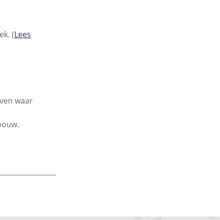
k. (
Lees
hoven waar
bouw.
_________________