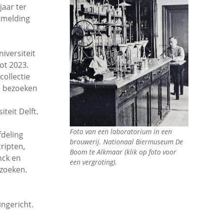
jaar ter
rmelding
iversiteit
tot 2023.
 collectie
e bezoeken
teit Delft.
Foto van een laboratorium in een
fdeling
brouwerij. Nationaal Biermuseum De
ripten,
Boom te Alkmaar (klik op foto voor
nck en
een vergroting).
ezoeken.
ingericht.