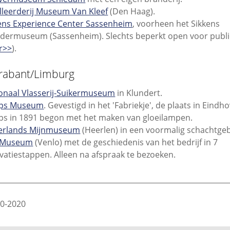
illeerderij Museum Van Kleef
(Den Haag).
ens Experience Center Sassenheim
, voorheen het Sikkens
ldermuseum (Sassenheim). Slechts beperkt open voor publie
r>>
).
rabant/Limburg
onaal Vlasserij-Suikermuseum
in Klundert.
ips Museum
. Gevestigd in het 'Fabriekje', de plaats in Eind
ips in 1891 begon met het maken van gloeilampen.
erlands Mijnmuseum
(Heerlen) in een voormalig schachtge
 Museum
(Venlo) met de geschiedenis van het bedrijf in 7
vatiestappen. Alleen na afspraak te bezoeken.
________________________________________________________________
20-2020