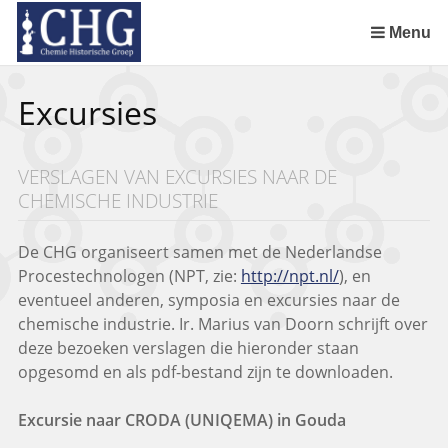
Sla
links
Menu
over
Uitreiking Nationaal Chemisch Erfgoed in Groningen
Benoeming DSM Delft als tweede Nationaal Chemisch Erfgoed
Afscheid van Ernst Homburg als hoogleraar te Maastricht
Chemistry of Cultural Heritage in a Historical Perspective
Spring
Excursies
naar
de
inhoud
VERSLAGEN VAN EXCURSIES NAAR DE
Spring
CHEMISCHE INDUSTRIE
naar
het
menu
De CHG organiseert samen met de Nederlandse
Procestechnologen (NPT, zie:
http://npt.nl/
), en
eventueel anderen, symposia en excursies naar de
chemische industrie. Ir. Marius van Doorn schrijft over
deze bezoeken verslagen die hieronder staan
opgesomd en als pdf-bestand zijn te downloaden.
Excursie naar CRODA (UNIQEMA) in Gouda