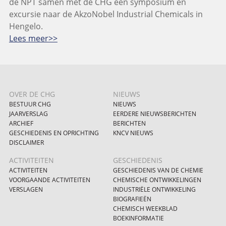
de NPT samen met de CHG een symposium en
excursie naar de AkzoNobel Industrial Chemicals in
Hengelo.
Lees meer>>
OVER DE CHG
NIEUWS
BESTUUR CHG
NIEUWS
JAARVERSLAG
EERDERE NIEUWSBERICHTEN
ARCHIEF
BERICHTEN
GESCHIEDENIS EN OPRICHTING
KNCV NIEUWS
DISCLAIMER
ACTIVITEITEN
GESCHIEDENIS
ACTIVITEITEN
GESCHIEDENIS VAN DE CHEMIE
VOORGAANDE ACTIVITEITEN
CHEMISCHE ONTWIKKELINGEN
VERSLAGEN
INDUSTRIËLE ONTWIKKELING
BIOGRAFIEËN
CHEMISCH WEEKBLAD
BOEKINFORMATIE