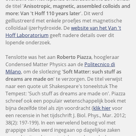
de titel '
Anisotropic, magnetic, assembled colloids and
more: Van 't Hoff 110 years later
'. Dit werd
geïllustreerd met enkele proefjes met magnetische
colloïdaal ijzerhydroxide. De
website van het Van 't
Hoff Laboratorium
geeft nadere details over dit
lopende onderzoek.
Tenslotte was het aan
Roberto Piazza
, hoogleraar
Condensed Matter Physics aan de
Politecnico di
Milano
, om de slotlezing '
Soft Matter: such stuff as
dreams are made on
' te verzorgen. De titel verwijst
naar een quote uit Shakespeare's toneelstuk The
Tempest: 'Such stuff as dreams are made on'. Piazza
schreef ook een populair wetenschappelijk boek met
bijna dezelfde titel als zijn voordracht (
klik hier
voor
een recensie in het tijdschrift J. Biol. Phys., Mar. 2012;
38(2): 197-199). In een wervelend betoog vol met
grappige slides werd ingegaan op dagelijkse zaken