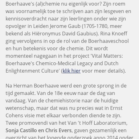
Boerhaave's (al)chemie nu eigenlijk voor? Zijn roem
was voornamelijk toe te schrijven aan zijn lesgeven en
kennisoverdracht naar zijn leerlingen onder wie zijn
opvolger in Leiden Jerome Gaub (1705-1780, meer
bekend als Hiëronymus David Gaubius). Rina Knoeff
ging vervolgens in op de rol van de Boerhaaveschool
en hun betekenis voor de chemie. Dit wordt
momenteel nagegaan in het project 'Vital Matters:
Boerhaave's Chemico-Medical Legacy and Dutch
Enlightenment Culture' (
klik hier
voor meer details).
Na Herman Boerhaave werd een grote sprong in de
tijd gemaakt. Van de 18e eeuw naar de dag van
vandaag. Van de chemiehistorie naar de huidige
wetenschap, maar dat was nu precies wat in Ernst
Cohens visie met elkaar verbonden diende te zijn.
Twee promovendi van het Van 't Hoff Laboratorium,
Sonja Castillo en Chris Evers
, gaven gezamenlijk een
overzicht van het lopende onderzoek anno 2014 onder