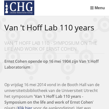
Sla
links
Menu
over
Uitreiking Nationaal Chemisch Erfgoed in Groningen
Benoeming DSM Delft als tweede Nationaal Chemisch Erfgoed
Afscheid van Ernst Homburg als hoogleraar te Maastricht
Chemistry of Cultural Heritage in a Historical Perspective
Spring
Van 't Hoff Lab 110 years
naar
de
inhoud
VAN 'T HOFF LAB 110 - SYMPOSIUM ON THE
Spring
LIFE AND WORK OF ERNST COHEN
naar
het
menu
Ernst Cohen opende op 16 mei 1904 zijn Van 't Hoff
Laboratorium
Op vrijdag 16 mei 2014 vond in de Booth Hall van de
universiteitsbibliotheek van de Universiteit Utrecht
het symposium
'Van 't Hoff Lab 110 years -
Symposium on the life and work of Ernst Cohen
'
plaats (
Klik hier
voor de aankondiging). Het was