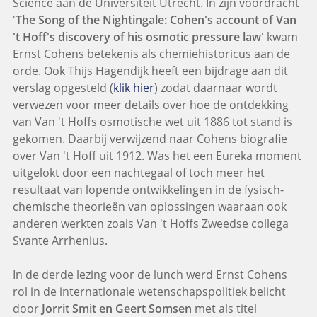
Science aan de Universiteit Utrecht. In zijn voordracht
'
The Song of the Nightingale: Cohen's account of Van
't Hoff's discovery of his osmotic pressure law
' kwam
Ernst Cohens betekenis als chemiehistoricus aan de
orde. Ook Thijs Hagendijk heeft een bijdrage aan dit
verslag opgesteld (
klik hier
) zodat daarnaar wordt
verwezen voor meer details over hoe de ontdekking
van Van 't Hoffs osmotische wet uit 1886 tot stand is
gekomen. Daarbij verwijzend naar Cohens biografie
over Van 't Hoff uit 1912. Was het een Eureka moment
uitgelokt door een nachtegaal of toch meer het
resultaat van lopende ontwikkelingen in de fysisch-
chemische theorieën van oplossingen waaraan ook
anderen werkten zoals Van 't Hoffs Zweedse collega
Svante Arrhenius.
In de derde lezing voor de lunch werd Ernst Cohens
rol in de internationale wetenschapspolitiek belicht
door
Jorrit Smit en Geert Somsen
met als titel