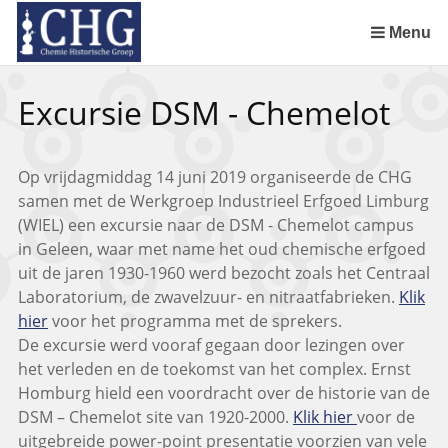
Sla
links
Menu
over
Uitreiking Nationaal Chemisch Erfgoed in Groningen
Benoeming DSM Delft als tweede Nationaal Chemisch Erfgoed
Afscheid van Ernst Homburg als hoogleraar te Maastricht
Chemistry of Cultural Heritage in a Historical Perspective
Spring
Excursie DSM - Chemelot
naar
de
inhoud
Op vrijdagmiddag 14 juni 2019 organiseerde de CHG
Spring
samen met de Werkgroep Industrieel Erfgoed Limburg
naar
(WIEL) een excursie naar de DSM - Chemelot campus
het
in Geleen, waar met name het oud chemische erfgoed
menu
uit de jaren 1930-1960 werd bezocht zoals het Centraal
Laboratorium, de zwavelzuur- en nitraatfabrieken.
Klik
hier
voor het programma met de sprekers.
De excursie werd vooraf gegaan door lezingen over
het verleden en de toekomst van het complex. Ernst
Homburg hield een voordracht over de historie van de
DSM – Chemelot site van 1920-2000.
Klik hier
voor de
uitgebreide power-point presentatie voorzien van vele