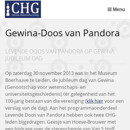
Sla
links
Menu
over
Uitreiking Nationaal Chemisch Erfgoed in Groningen
Benoeming DSM Delft als tweede Nationaal Chemisch Erfgoed
Afscheid van Ernst Homburg als hoogleraar te Maastricht
Chemistry of Cultural Heritage in a Historical Perspective
Spring
Gewina-Doos van Pandora
naar
de
inhoud
LEVENDE DOOS VAN PANDORA OP GEWINA
Spring
JUBILEUM DAG
naar
het
menu
Op zaterdag 30 november 2013 was in het Museum
Boerhaave te Leiden, de jubileum dag van Gewina
(Genootschap voor wetenschaps- en
universiteitsgeschiedenis) ter gelegenheid van het
100-jarig bestaan van die vereniging (
klik hier
voor een
verslag van de dag). Aan het programmaonderdeel
Levende Doos van Pandora hebben ook twee CHG-
leden bijgedragen. Geesje van Hoeve-Brouwer met
een bijdrage over de stereochemie van Van ’t Hoff,