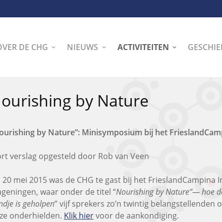
OVER DE CHG
NIEUWS
ACTIVITEITEN
GESCHIE
ourishing by Nature
ourishing by Nature”: Minisymposium bij het FrieslandCam
rt verslag opgesteld door Rob van Veen
 20 mei 2015 was de CHG te gast bij het FrieslandCampina I
geningen, waar onder de titel “
Nourishing by Nature”— hoe d
ndje is geholpen
” vijf sprekers zo’n twintig belangstellende
jze onderhielden.
Klik hier
voor de aankondiging.