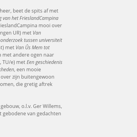
heer, beet de spits af met
ng van het FrieslandCampina
FrieslandCampina mooi over
ningen UR) met
Van
onderzoek tussen universiteit
ht) met
Van Ûs Mem tot
ch met andere ogen naar
k, TU/e) met
Een geschiedenis
jkheden
, een mooie
d over zijn buitengewoon
men, die gretig aftrek
gebouw, o.l.v. Ger Willems,
 het gebodene van gedachten