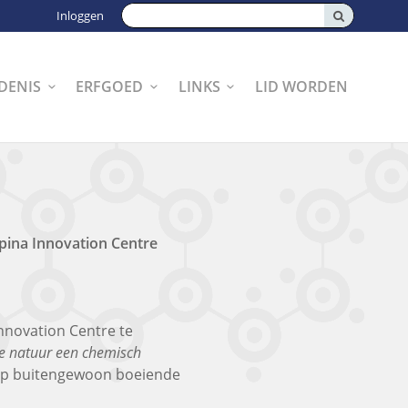
Zoeken:
Inloggen
DENIS
ERFGOED
LINKS
LID WORDEN
pina Innovation Centre
nnovation Centre te
e natuur een chemisch
n op buitengewoon boeiende