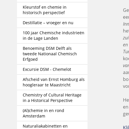
Kleurstof en chemie in
Ge
historisch perspectief
ee
Destillatie – vroeger en nu
In
he
100 jaar Chemische industrieën
zui
in de Lage Landen
en 
Benoeming DSM Delft als
Tur
tweede Nationaal Chemisch
ko
Erfgoed
va
Excursie DSM - Chemelot
aa
bo
Afscheid van Ernst Homburg als
hoogleraar te Maastricht
vo
Chemistry of Cultural Heritage
He
in a Historical Perspective
en
(Al)chemie in en rond
ge
Amsterdam
Naturaliakabinetten en
Kli