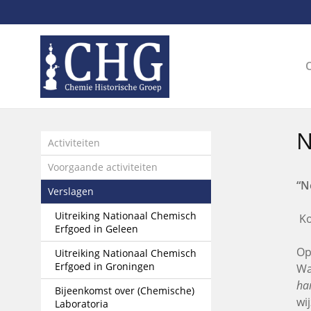
Sla
links
over
Spring
naar
de
inhoud
Spring
N
naar
Activiteiten
het
Voorgaande activiteiten
menu
“N
Verslagen
Uitreiking Nationaal Chemisch
Ko
Erfgoed in Geleen
Op
Uitreiking Nationaal Chemisch
Erfgoed in Groningen
Wa
ha
Bijeenkomst over (Chemische)
wi
Laboratoria