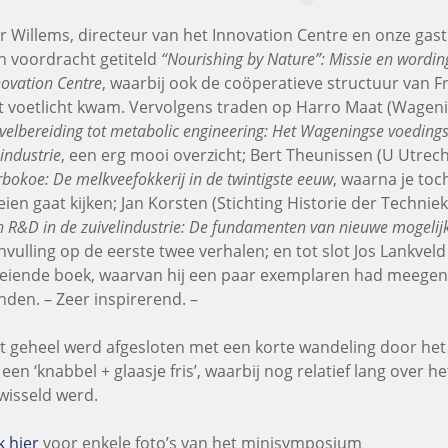
r Willems, directeur van het Innovation Centre en onze gast
n voordracht getiteld
“Nourishing by Nature”: Missie en wordi
novation Centre
, waarbij ook de coöperatieve structuur van 
t voetlicht kwam. Vervolgens traden op Harro Maat (Wage
velbereiding tot metabolic engineering: Het Wageningse voedings
industrie
, een erg mooi overzicht; Bert Theunissen (U Utrec
bokoe: De melkveefokkerij in de twintigste eeuw
, waarna je to
eien gaat kijken; Jan Korsten (Stichting Historie der Technie
n R&D in de zuivelindustrie: De fundamenten van nieuwe mogeli
nvulling op de eerste twee verhalen; en tot slot Jos Lankvel
eiende boek, waarvan hij een paar exemplaren had meegeno
nden. – Zeer inspirerend. –
t geheel werd afgesloten met een korte wandeling door het 
 een ‘knabbel + glaasje fris’, waarbij nog relatief lang over
wisseld werd.
k hier
voor enkele foto’s van het minisymposium