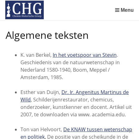
Sla
links
Menu
over
Geschiedenis van de scheikunde in Nederland (boeken)
De begintijd van de scheikunde aan de Universiteit Leiden
De beginjaren van de Rotterdamsche Chemische Kring
De Rotterdamsche Chemische Kring in de jaren 1924 tot 1943
De Rotterdamsche Chemische Kring in de jaren 1945 tot 1963
De Rotterdamsche Chemische Kring in de jaren 1963 tot 1988
Manuscript van een militair apotheker. Deel 1. Oorspronkelijke eigenaar van het manuscript
Manuscript van een militair apotheker. Deel 2. Inhoud van het manuscript
Manuscript van een militair apotheker. Deel 3. Boudewijn Tieboel (1732-1814)
Manuscript van een militair apotheker. Delen 4 en 5. Rol van boekhandelaar Huisingh en Gebruikt papier
Manuscript van een militair apotheker. Delen 6 en 7. Speculatieve conclusie over auteur manuscript en Samenvatting
Alchemist Cornelius de Lannoy en het maken van goud
Spring
Algemene teksten
naar
de
inhoud
K. van Berkel,
In het voetspoor van Stevin
.
Spring
Geschiedenis van de natuurwetenschap in
naar
Nederland 1580-1940, Boom, Meppel /
het
Amsterdam, 1985.
menu
Esther van Duijn,
Dr. Ir. Angenitus Martinus de
Wild
, Schilderijenrestaurator, chemicus,
onderzoeker, kunstkenner en docent. Artikel uit
2007, te downloaden via www. academia.edu.
Ton van Helvoort,
De KNAW tussen wetenschap
en politiek
,
De positie van de scheikunde in de