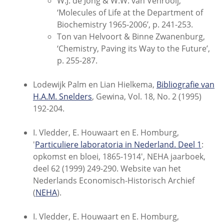
W.J. de Jong & W.W. van Venrooij,
‘Molecules of Life at the Department of
Biochemistry 1965-2006’, p. 241-253.
Ton van Helvoort & Binne Zwanenburg,
‘Chemistry, Paving its Way to the Future’,
p. 255-287.
Lodewijk Palm en Lian Hielkema,
Bibliografie van
H.A.M. Snelders
, Gewina, Vol. 18, No. 2 (1995)
192-204.
I. Vledder, E. Houwaart en
E. Homburg,
'
Particuliere laboratoria in Nederland. Deel 1
:
opkomst en bloei, 1865-1914', NEHA jaarboek,
deel 62 (1999) 249-290. Website van het
Nederlands Economisch-Historisch Archief
(
NEHA
).
I. Vledder, E. Houwaart en
E. Homburg,