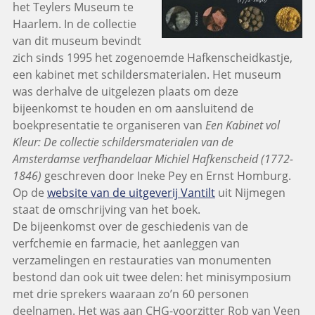
het Teylers Museum te
Haarlem. In de collectie
van dit museum bevindt
zich sinds 1995 het zogenoemde Hafkenscheidkastje,
een kabinet met schildersmaterialen. Het museum
was derhalve de uitgelezen plaats om deze
bijeenkomst te houden en om aansluitend de
boekpresentatie te organiseren van
Een Kabinet vol
Kleur: De collectie schildersmaterialen van de
Amsterdamse verfhandelaar Michiel Hafkenscheid (1772-
1846)
geschreven door Ineke Pey en Ernst Homburg.
Op de
website van de uitgeverij Vantilt
uit Nijmegen
staat de omschrijving van het boek.
De bijeenkomst over de geschiedenis van de
verfchemie en farmacie, het aanleggen van
verzamelingen en restauraties van monumenten
bestond dan ook uit twee delen: het minisymposium
met drie sprekers waaraan zo’n 60 personen
deelnamen. Het was aan CHG-voorzitter Rob van Veen