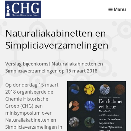
Sla
links
Menu
over
Spring
Naturaliakabinetten en
naar
de
Simpliciaverzamelingen
inhoud
Spring
naar
Verslag bijeenkomst Naturaliakabinetten en
het
Simpliciaverzamelingen op 15 maart 2018
menu
Op donderdag 15 maart
2018 organiseerde de
Chemie Historische
Groep (CHG) een
minisymposium over
Naturaliakabinetten en
Simpliciaverzamelingen in