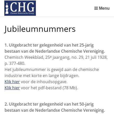
Sla
links
Menu
over
Geschiedenis van de scheikunde in Nederland (boeken)
De begintijd van de scheikunde aan de Universiteit Leiden
De beginjaren van de Rotterdamsche Chemische Kring
De Rotterdamsche Chemische Kring in de jaren 1924 tot 1943
De Rotterdamsche Chemische Kring in de jaren 1945 tot 1963
De Rotterdamsche Chemische Kring in de jaren 1963 tot 1988
Manuscript van een militair apotheker. Deel 1. Oorspronkelijke eigenaar van het manuscript
Manuscript van een militair apotheker. Deel 2. Inhoud van het manuscript
Manuscript van een militair apotheker. Deel 3. Boudewijn Tieboel (1732-1814)
Manuscript van een militair apotheker. Delen 4 en 5. Rol van boekhandelaar Huisingh en Gebruikt papier
Manuscript van een militair apotheker. Delen 6 en 7. Speculatieve conclusie over auteur manuscript en Samenvatting
Alchemist Cornelius de Lannoy en het maken van goud
Spring
Jubileumnummers
naar
de
inhoud
1. Uitgebracht ter gelegenheid van het 25-jarig
Spring
bestaan van de Nederlandse Chemische Vereniging.
naar
e
Chemisch Weekblad, 25
jaargang, no. 29, 21 juli 1928,
het
p. 377-480.
menu
Het jubileumnummer is gewijd aan de chemische
industrie met korte en lange bijdragen.
Klik hier
voor de inhoudsopgave.
Klik hier
voor het pdf-bestand (78 Mb).
2. Uitgebracht ter gelegenheid van het 50-jarig
bestaan van de Nederlandse Chemische Vereniging.