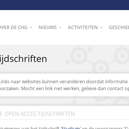
OVER DE CHG
NIEUWS
ACTIVITEITEN
GESCHIE
ijdschriften
Links
naar websites kunnen veranderen doordat informatie 
oorzaken. Mocht een link niet werken, gelieve dan contact
3. OPEN ACCES TIJDSCHRIFTEN
Nummers van het tijdschrift ‘
Studium
’ en de voorgangers ‘G