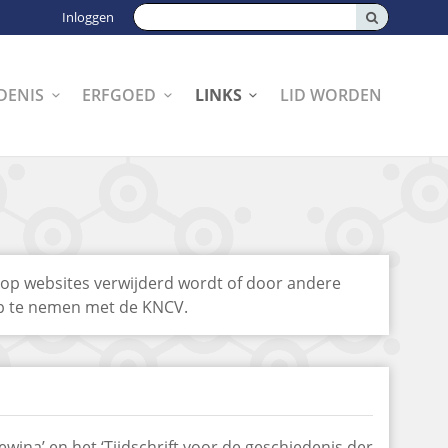
Zoeken:
Inloggen
DENIS
ERFGOED
LINKS
LID WORDEN
op websites verwijderd wordt of door andere
 op te nemen met de KNCV.
ewina’ en het ‘Tijdschrift voor de geschiedenis der