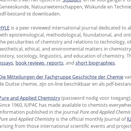
Geneeskunde, Natuurwetenschappen, Wiskunde en Techniek’ zi
pdf-bestand te downloaden.
HYLE
is a peer reviewed international journal dedicated to al
with epistemological, methodological, foundational, and ont
the peculiarities of chemistry and relations to technology, oth
aesthetical, ethical, and environmental matters in chemistry;
history, sociology, linguistics, and education of chemistry. T
essays
,
book reviews
,
reports
, and
short biographies
.
Die Mitteilungen der Fachgruppe Geschichte der Chemie
van
de Duitse chemie, zijn on-line beschikbaar en als pdf-besta
Pure and Applied Chemistry
(password nodig voor toegang)
Since 1960, IUPAC has made available to chemists everywhe
information published in the journal
Pure and Applied Chemis
Pure and Applied Chemistry
is the official monthly Journal of
I
arising from those international scientific events and proj