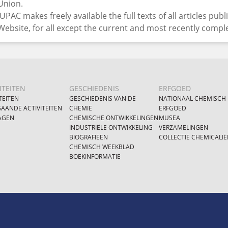
Union.
IUPAC makes freely available the full texts of all articles pub
Website, for all except the current and most recently comp
ITEITEN
GESCHIEDENIS
ERFGOED
TEITEN
GESCHIEDENIS VAN DE
NATIONAAL CHEMISCH
AANDE ACTIVITEITEN
CHEMIE
ERFGOED
AGEN
CHEMISCHE ONTWIKKELINGEN
MUSEA
INDUSTRIËLE ONTWIKKELING
VERZAMELINGEN
BIOGRAFIEËN
COLLECTIE CHEMICALIË
CHEMISCH WEEKBLAD
BOEKINFORMATIE