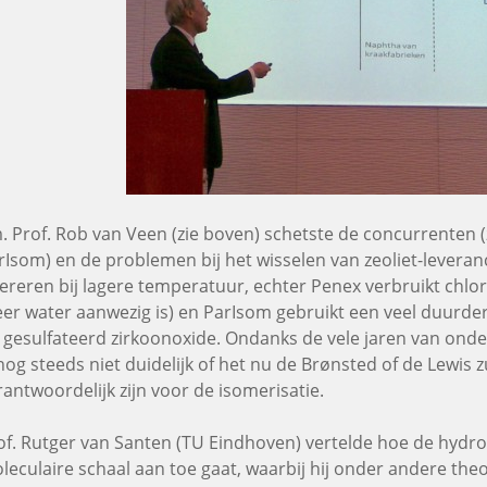
. Prof. Rob van Veen (zie boven) schetste de concurrenten 
rIsom) en de problemen bij het wisselen van zeoliet-levera
ereren bij lagere temperatuur, echter Penex verbruikt chlo
er water aanwezig is) en ParIsom gebruikt een veel duurde
 gesulfateerd zirkoonoxide. Ondanks de vele jaren van ond
 nog steeds niet duidelijk of het nu de Brønsted of de Lewis z
rantwoordelijk zijn voor de isomerisatie.
of. Rutger van Santen (TU Eindhoven) vertelde hoe de hydro
leculaire schaal aan toe gaat, waarbij hij onder andere th