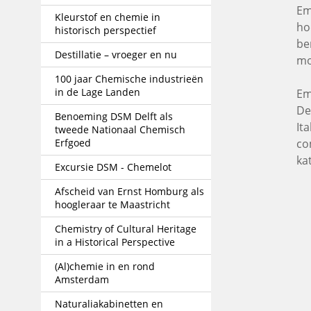
Em
Kleurstof en chemie in
ho
historisch perspectief
be
Destillatie – vroeger en nu
mo
100 jaar Chemische industrieën
in de Lage Landen
Em
De
Benoeming DSM Delft als
It
tweede Nationaal Chemisch
Erfgoed
co
ka
Excursie DSM - Chemelot
Afscheid van Ernst Homburg als
hoogleraar te Maastricht
Chemistry of Cultural Heritage
in a Historical Perspective
(Al)chemie in en rond
Amsterdam
Naturaliakabinetten en