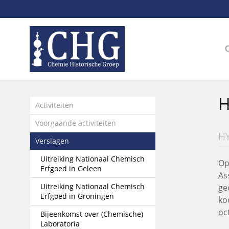
Sla
links
over
Spring
naar
de
inhoud
Spring
H
naar
Activiteiten
het
Voorgaande activiteiten
menu
H
Verslagen
Uitreiking Nationaal Chemisch
Op
Erfgoed in Geleen
As
Uitreiking Nationaal Chemisch
ge
Erfgoed in Groningen
ko
oc
Bijeenkomst over (Chemische)
Laboratoria