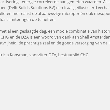
 activerings-energie correleerde aan gemeten waarden. Als u
oen (Delft Solids Solutions BV) een fraai geïllustreerd verh
olieten met naast de al aanwezige microporiën ook mesopo
ffusielimiteringen op te heffen.
 met al een geslaagde dag, een mooie combinatie van histo
 CHG en de DZA is een woord van dank aan Shell Amsterdam 
stvrijheid, de prachtige zaal en de goede verzorging van de
tricia Kooyman, voorzitter DZA, bestuurslid CHG