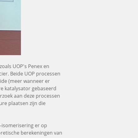
(zoals UOP's Penex en
ncier. Beide UOP processen
ride (meer wanneer er
re katalysator gebaseerd
erzoek aan deze processen
ure plaatsen zijn die
-isomerisering er op
eoretische berekeningen van