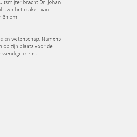
itsmijter bracht Dr. Johan
aal over het maken van
riën om
rie en wetenschap. Namens
op zijn plaats voor de
 inwendige mens.