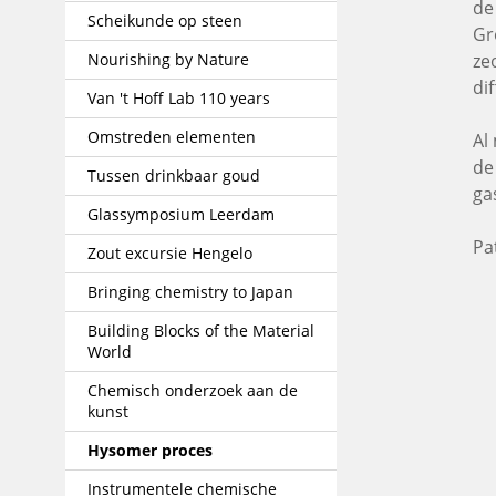
de
Scheikunde op steen
Gr
Nourishing by Nature
ze
di
Van 't Hoff Lab 110 years
Omstreden elementen
Al
de
Tussen drinkbaar goud
ga
Glassymposium Leerdam
Pa
Zout excursie Hengelo
Bringing chemistry to Japan
Building Blocks of the Material
World
Chemisch onderzoek aan de
kunst
Hysomer proces
Instrumentele chemische