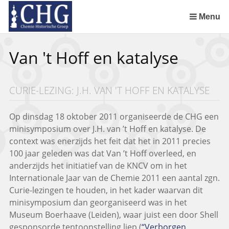
Sla
links
Menu
over
Uitreiking Nationaal Chemisch Erfgoed in Groningen
Benoeming DSM Delft als tweede Nationaal Chemisch Erfgoed
Afscheid van Ernst Homburg als hoogleraar te Maastricht
Chemistry of Cultural Heritage in a Historical Perspective
Spring
Van 't Hoff en katalyse
naar
de
inhoud
CURIE-LEZING: J.H. VAN 'T HOFF EN KATALYSE
Spring
naar
het
Op dinsdag 18 oktober 2011 organiseerde de CHG een
menu
minisymposium over J.H. van ’t Hoff en katalyse. De
context was enerzijds het feit dat het in 2011 precies
100 jaar geleden was dat Van ’t Hoff overleed, en
anderzijds het initiatief van de KNCV om in het
Internationale Jaar van de Chemie 2011 een aantal zgn.
Curie-lezingen te houden, in het kader waarvan dit
minisymposium dan georganiseerd was in het
Museum Boerhaave (Leiden), waar juist een door Shell
gesponsorde tentoonstelling liep (
“Verborgen