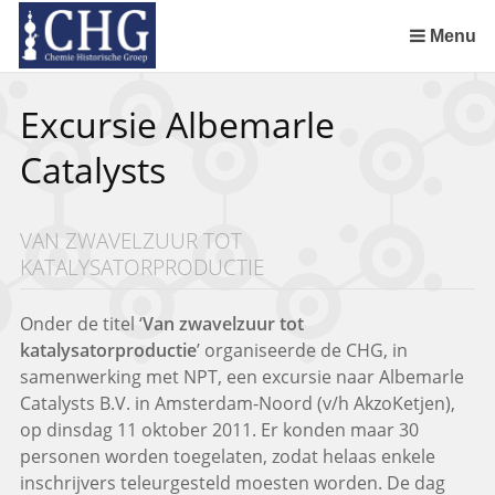
Sla
links
Menu
over
Uitreiking Nationaal Chemisch Erfgoed in Groningen
Benoeming DSM Delft als tweede Nationaal Chemisch Erfgoed
Afscheid van Ernst Homburg als hoogleraar te Maastricht
Chemistry of Cultural Heritage in a Historical Perspective
Spring
Excursie Albemarle
naar
de
Catalysts
inhoud
Spring
naar
VAN ZWAVELZUUR TOT
het
KATALYSATORPRODUCTIE
menu
Onder de titel ‘
Van zwavelzuur tot
katalysatorproductie
’ organiseerde de CHG, in
samenwerking met NPT, een excursie naar Albemarle
Catalysts B.V. in Amsterdam-Noord (v/h AkzoKetjen),
op dinsdag 11 oktober 2011. Er konden maar 30
personen worden toegelaten, zodat helaas enkele
inschrijvers teleurgesteld moesten worden. De dag