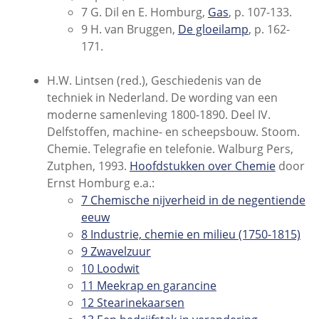
7 G. Dil en E. Homburg,
Gas
, p. 107-133.
9 H. van Bruggen,
De gloeilamp
, p. 162-
171.
H.W. Lintsen (red.), Geschiedenis van de
techniek in Nederland. De wording van een
moderne samenleving 1800-1890. Deel IV.
Delfstoffen, machine- en scheepsbouw. Stoom.
Chemie. Telegrafie en telefonie. Walburg Pers,
Zutphen, 1993.
Hoofdstukken over Chemie
door
Ernst Homburg e.a.:
7 Chemische nijverheid in de negentiende
eeuw
8 Industrie, chemie en milieu (1750-1815)
9 Zwavelzuur
10 Loodwit
11 Meekrap en garancine
12 Stearinekaarsen