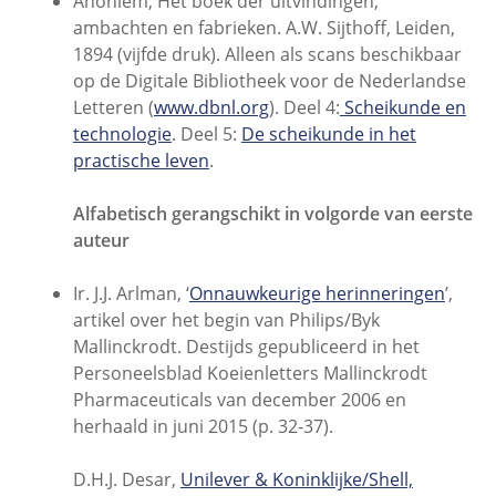
Anoniem, Het boek der uitvindingen,
ambachten en fabrieken. A.W. Sijthoff, Leiden,
1894 (vijfde druk). Alleen als scans beschikbaar
op de Digitale Bibliotheek voor de Nederlandse
Letteren (
www.dbnl.org
). Deel 4:
Scheikunde en
technologie
. Deel 5:
De scheikunde in het
practische leven
.
Alfabetisch gerangschikt in volgorde van eerste
auteur
Ir. J.J. Arlman, ‘
Onnauwkeurige herinneringen
’,
artikel over het begin van Philips/Byk
Mallinckrodt. Destijds gepubliceerd in het
Personeelsblad Koeienletters Mallinckrodt
Pharmaceuticals van december 2006 en
herhaald in juni 2015 (p. 32-37).
D.H.J. Desar,
Unilever & Koninklijke/Shell,