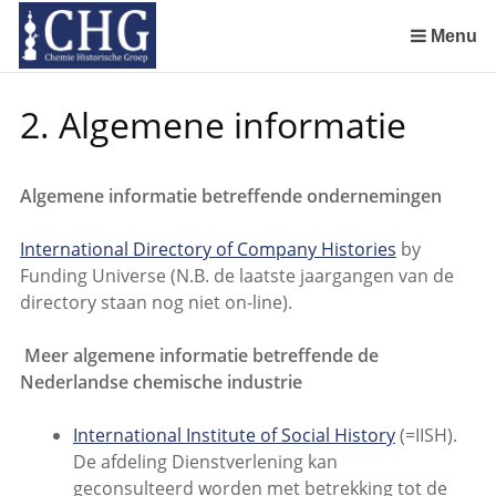
Sla
links
Menu
over
Manuscript van een militair apotheker. Deel 1. Oorspronkelijke eigenaar van het manuscript
Manuscript van een militair apotheker. Delen 4 en 5. Rol van boekhandelaar Huisingh en Gebruikt papier
Manuscript van een militair apotheker. Delen 6 en 7. Speculatieve conclusie over auteur manuscript en Samenvatting
Spring
2. Algemene informatie
naar
de
inhoud
Algemene informatie betreffende ondernemingen
Spring
naar
International Directory of Company Histories
by
het
Funding Universe (N.B. de laatste jaargangen van de
menu
directory staan nog niet on-line).
Meer algemene informatie betreffende de
Nederlandse chemische industrie
International Institute of Social History
(=IISH).
De afdeling Dienstverlening kan
geconsulteerd worden met betrekking tot de