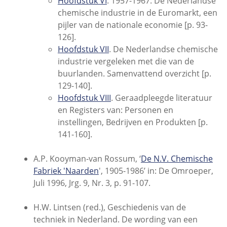
Hoofdstuk VI
. 1957-1967: De Nederlandse
chemische industrie in de Euromarkt, een
pijler van de nationale economie [p. 93-
126].
Hoofdstuk VII
. De Nederlandse chemische
industrie vergeleken met die van de
buurlanden. Samenvattend overzicht [p.
129-140].
Hoofdstuk VIII
. Geraadpleegde literatuur
en Registers van: Personen en
instellingen, Bedrijven en Produkten [p.
141-160].
A.P. Kooyman-van Rossum, ‘
De N.V. Chemische
Fabriek 'Naarden
', 1905-1986’ in: De Omroeper,
Juli 1996, Jrg. 9, Nr. 3, p. 91-107.
H.W. Lintsen (red.), Geschiedenis van de
techniek in Nederland. De wording van een