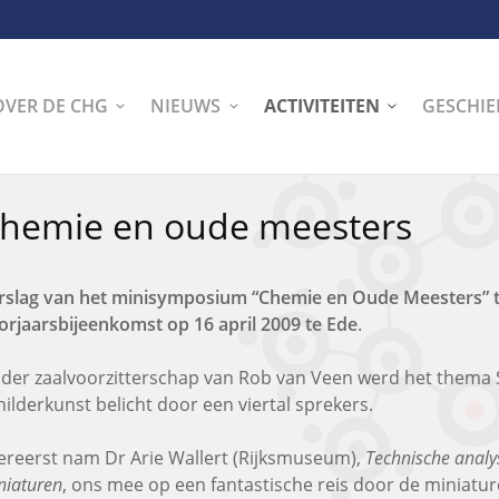
OVER DE CHG
NIEUWS
ACTIVITEITEN
GESCHIE
hemie en oude meesters
rslag van het minisymposium “Chemie en Oude Meesters” 
orjaarsbijeenkomst op 16 april 2009 te Ede
.
der zaalvoorzitterschap van Rob van Veen werd het thema
hilderkunst belicht door een viertal sprekers.
lereerst nam Dr Arie Wallert (Rijksmuseum),
Technische anal
niaturen
, ons mee op een fantastische reis door de miniatu