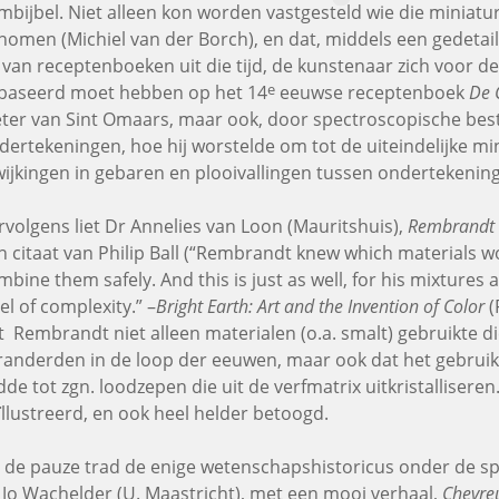
jmbijbel. Niet alleen kon worden vastgesteld wie die miniatu
nomen (Michiel van der Borch), en dat, middels een gedetail
 van receptenboeken uit die tijd, de kunstenaar zich voor de
e
baseerd moet hebben op het 14
eeuwse receptenboek
De 
eter van Sint Omaars, maar ook, door spectroscopische bes
dertekeningen, hoe hij worstelde om tot de uiteindelijke mi
wijkingen in gebaren en plooivallingen tussen ondertekening e
rvolgens liet Dr Annelies van Loon (Mauritshuis),
Rembrandt 
n citaat van Philip Ball (“Rembrandt knew which materials w
mbine them safely. And this is just as well, for his mixtures 
el of complexity.” –
Bright Earth: Art and the Invention of Color
(
t
Rembrandt niet alleen materialen (o.a. smalt) gebruikte di
randerden in de loop der eeuwen, maar ook dat het gebruik v
idde tot zgn. loodzepen die uit de verfmatrix uitkristalliser
ïllustreerd, en ook heel helder betoogd.
 de pauze trad de enige wetenschapshistoricus onder de spr
 Jo Wachelder (U. Maastricht), met een mooi verhaal,
Chevre