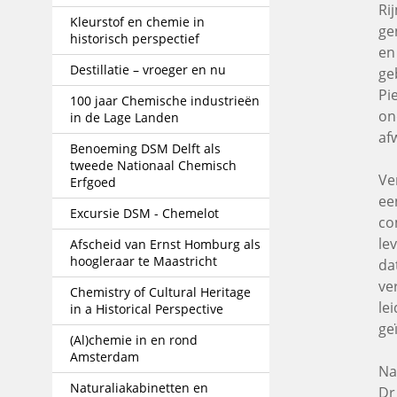
Ri
Kleurstof en chemie in
ge
historisch perspectief
en
Destillatie – vroeger en nu
ge
Pi
100 jaar Chemische industrieën
on
in de Lage Landen
af
Benoeming DSM Delft als
tweede Nationaal Chemisch
Ve
Erfgoed
ee
Excursie DSM - Chemelot
co
lev
Afscheid van Ernst Homburg als
hoogleraar te Maastricht
da
ve
Chemistry of Cultural Heritage
le
in a Historical Perspective
ge
(Al)chemie in en rond
Amsterdam
Na
Naturaliakabinetten en
Dr