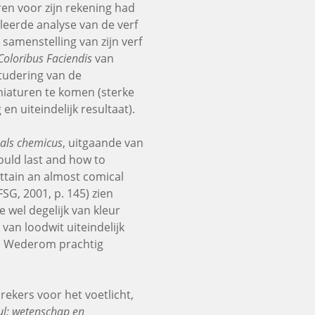
ren voor zijn rekening had
leerde analyse van de verf
 samenstelling van zijn verf
Coloribus Faciendis
van
tudering van de
niaturen te komen (sterke
n uiteindelijk resultaat).
als chemicus
, uitgaande van
ould last and how to
attain an almost comical
FSG, 2001, p. 145) zien
e wel degelijk van kleur
an loodwit uiteindelijk
en. Wederom prachtig
ekers voor het voetlicht,
ul: wetenschap en