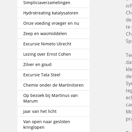
Simpliciaverzamelingen
sch
Ch
Hydrotreating katalysatoren
de
Onze voeding vroeger en nu
te 
Zeep en wasmiddelen
Ch
Sp
Excursie Nimeto Utrecht
Lezing over Ernst Cohen
Te
da
Zilver en goud
kl
Excursie Tata Steel
de
Sy
Chemie onder de Martinitoren
te
Op bezoek bij Martinus van
ec
Marum
ca
Jaar van het licht
Mo
pr
Van open naar gesloten
kringlopen