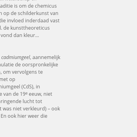
raditie is om de chemicus
en op de schilderkunst van
die invloed inderdaad vast
 nl. de kunsttheoreticus
r vond dan kleur…
n cadmiumgeel
, aannemelijk
ulatie de oorspronkelijke
, om vervolgens te
 met op
iumgeel (CdS), in
e
de van de 19
eeuw, niet
mringende lucht tot
 was niet verkleurd) – ook
En ook hier weer die