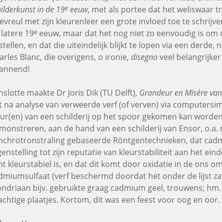
e
ilderkunst in de 19
eeuw
, met als portee dat het weliswaar t
evreul met zijn kleurenleer een grote invloed toe te schrijv
e
 latere 19
eeuw, maar dat het nog niet zo eenvoudig is om 
stellen, en dat die uiteindelijk blijkt te lopen via een derde,
arles Blanc, die overigens, o ironie,
disegno
veel belangrijke
annend!
nslotte maakte Dr Joris Dik (TU Delft),
Grandeur en Misère va
t na analyse van verweerde verf (of verven) via computersim
eur(en) van een schilderij op het spoor gekomen kan worden
monstreren, aan de hand van een schilderij van Ensor, o.a.
nchrotronstraling gebaseerde Röntgentechnieken, dat cadm
genstelling tot zijn reputatie van kleurstabiliteit aan het ein
ht kleurstabiel is, en dat dit komt door oxidatie in de ons o
dmiumsulfaat (verf beschermd doordat het onder de lijst zat
ndriaan bijv. gebruikte graag cadmium geel, trouwens; hm. 
achtige plaatjes. Kortom, dit was een feest voor oog en oor.