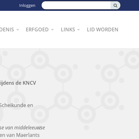
Zoeken:
Inloggen
DENIS
ERFGOED
LINKS
LID WORDEN
tijdens de KNCV
 Scheikunde en
yse van middeleeuwse
ren van Maerlants