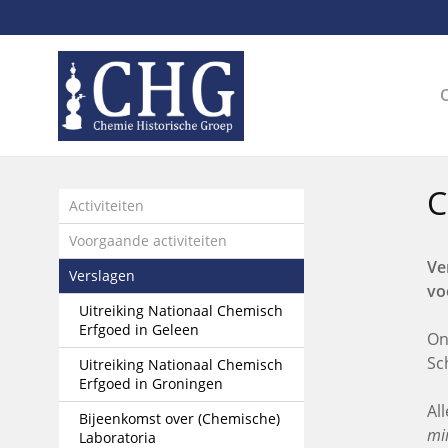
Sla
links
over
Spring
naar
de
inhoud
Spring
C
naar
Activiteiten
het
Voorgaande activiteiten
menu
Ve
Verslagen
vo
Uitreiking Nationaal Chemisch
Erfgoed in Geleen
On
Sc
Uitreiking Nationaal Chemisch
Erfgoed in Groningen
Al
Bijeenkomst over (Chemische)
mi
Laboratoria