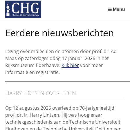
Sla
links
Menu
over
Chemie Historische Groep adopteert voor € 1.000,- een unieke elektriseermachine in kader van campagne 'Red 
Spring
Eerdere nieuwsberichten
naar
de
inhoud
Lezing over moleculen en atomen door prof. dr. Ad
Spring
Maas op zaterdagmiddag 17 januari 2026 in het
naar
Rijksmuseum Boerhaave.
Klik hier
voor meer
het
informatie en registratie.
menu
_____________________________________________________________
HARRY LINTSEN OVERLEDEN
Op 12 augustus 2025 overleed op 76-jarige leeftijd
prof. dr. ir. Harry Lintsen. Hij was hoogleraar
techniekgeschiedenis aan de Technische Universiteit
Eindhoven en de Technische Universiteit Delft en een