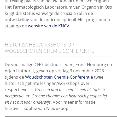
uitreiking plaats van het Nationaal Chemisch Erfgoed.
Het Farmacologisch Laboratorium van Organon in Oss
krijgt die status vanwege de cruciale rol in de
ontwikkeling van de anticonceptiepil. Het programma
staat op de
website van de KNCV
.
_____________________________________________________________
HISTORISCHE WORKSHOPS OP
WOUDSCHOTEN CHEMIE CONFERENTIE
De voormalige CHG-bestuursleden, Ernst Homburg en
Arjan Linthorst, geven op vrijdag 3 november 2023
tijdens de
Woudschoten Chemie Conferentie
twee
historisch getinte lezingen/workshops over,
respectievelijk:
Grenzen aan de chemie: een historisch
perspectie
f en
Groene chemie: een historisch perspectief
en het nut voor onderwijs
. Voor meer informatie
hierover: Sophie van Nieuwkoop.
_____________________________________________________________