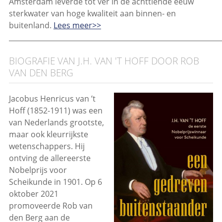
Amsterdam leverde tot ver in de achttiende eeuw
sterkwater van hoge kwaliteit aan binnen- en
buitenland.
Lees meer>>
_____________________________________________________________
BIOGRAFIE VAN J.H. VAN 'T HOFF DOOR ROB
VAN DEN BERG
Jacobus Henricus van ’t
Hoff (1852-1911) was een
van Nederlands grootste,
maar ook kleurrijkste
wetenschappers. Hij
ontving de allereerste
Nobelprijs voor
Scheikunde in 1901. Op 6
oktober 2021
promoveerde Rob van
den Berg aan de