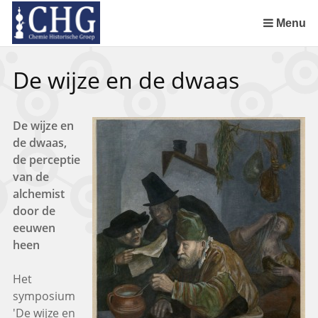
Sla
links
Menu
over
Uitreiking Nationaal Chemisch Erfgoed in Groningen
Benoeming DSM Delft als tweede Nationaal Chemisch Erfgoed
Afscheid van Ernst Homburg als hoogleraar te Maastricht
Chemistry of Cultural Heritage in a Historical Perspective
Spring
De wijze en de dwaas
naar
de
inhoud
De wijze en
Spring
de dwaas,
naar
de perceptie
het
van de
menu
alchemist
door de
eeuwen
heen
Het
symposium
'De wijze en