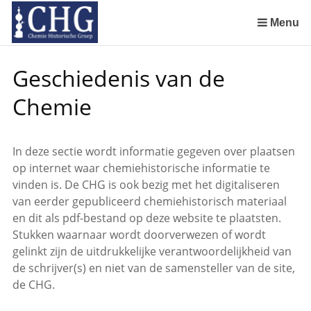
Sla
links
Menu
over
Geschiedenis van de scheikunde in Nederland (boeken)
De begintijd van de scheikunde aan de Universiteit Leiden
De beginjaren van de Rotterdamsche Chemische Kring
De Rotterdamsche Chemische Kring in de jaren 1924 tot 1943
De Rotterdamsche Chemische Kring in de jaren 1945 tot 1963
De Rotterdamsche Chemische Kring in de jaren 1963 tot 1988
Manuscript van een militair apotheker. Deel 1. Oorspronkelijke eigenaar van het manuscript
Manuscript van een militair apotheker. Deel 2. Inhoud van het manuscript
Manuscript van een militair apotheker. Deel 3. Boudewijn Tieboel (1732-1814)
Manuscript van een militair apotheker. Delen 4 en 5. Rol van boekhandelaar Huisingh en Gebruikt papier
Manuscript van een militair apotheker. Delen 6 en 7. Speculatieve conclusie over auteur manuscript en Samenvatting
Alchemist Cornelius de Lannoy en het maken van goud
Spring
Geschiedenis van de
naar
de
Chemie
inhoud
Spring
naar
In deze sectie wordt informatie gegeven over plaatsen
het
op internet waar chemiehistorische informatie te
menu
vinden is. De CHG is ook bezig met het digitaliseren
van eerder gepubliceerd chemiehistorisch materiaal
en dit als pdf-bestand op deze website te plaatsten.
Stukken waarnaar wordt doorverwezen of wordt
gelinkt zijn de uitdrukkelijke verantwoordelijkheid van
de schrijver(s) en niet van de samensteller van de site,
de CHG.