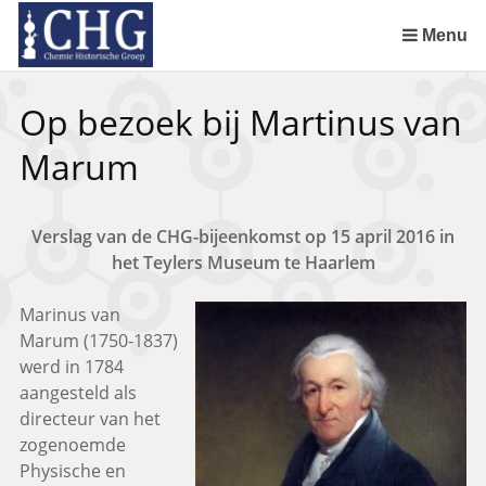
Sla
links
Menu
over
Uitreiking Nationaal Chemisch Erfgoed in Groningen
Benoeming DSM Delft als tweede Nationaal Chemisch Erfgoed
Afscheid van Ernst Homburg als hoogleraar te Maastricht
Chemistry of Cultural Heritage in a Historical Perspective
Spring
Op bezoek bij Martinus van
naar
de
Marum
inhoud
Spring
naar
Verslag van de CHG-bijeenkomst op 15 april 2016 in
het
het Teylers Museum te Haarlem
menu
Marinus van
Marum (1750-1837)
werd in 1784
aangesteld als
directeur van het
zogenoemde
Physische en