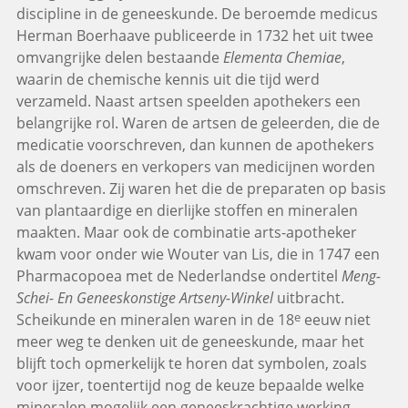
discipline in de geneeskunde. De beroemde medicus
Herman Boerhaave publiceerde in 1732 het uit twee
omvangrijke delen bestaande
Elementa Chemiae
,
waarin de chemische kennis uit die tijd werd
verzameld. Naast artsen speelden apothekers een
belangrijke rol. Waren de artsen de geleerden, die de
medicatie voorschreven, dan kunnen de apothekers
als de doeners en verkopers van medicijnen worden
omschreven. Zij waren het die de preparaten op basis
van plantaardige en dierlijke stoffen en mineralen
maakten. Maar ook de combinatie arts-apotheker
kwam voor onder wie Wouter van Lis, die in 1747 een
Pharmacopoea met de Nederlandse ondertitel
Meng-
Schei- En Geneeskonstige Artseny-Winkel
uitbracht.
e
Scheikunde en mineralen waren in de 18
eeuw niet
meer weg te denken uit de geneeskunde, maar het
blijft toch opmerkelijk te horen dat symbolen, zoals
voor ijzer, toentertijd nog de keuze bepaalde welke
mineralen mogelijk een geneeskrachtige werking