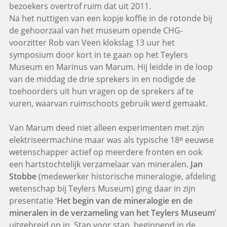
bezoekers overtrof ruim dat uit 2011.
Na het nuttigen van een kopje koffie in de rotonde bij
de gehoorzaal van het museum opende CHG-
voorzitter Rob van Veen klokslag 13 uur het
symposium door kort in te gaan op het Teylers
Museum en Marinus van Marum. Hij leidde in de loop
van de middag de drie sprekers in en nodigde de
toehoorders uit hun vragen op de sprekers af te
vuren, waarvan ruimschoots gebruik werd gemaakt.
Van Marum deed niet alleen experimenten met zijn
e
elektriseermachine maar was als typische 18
eeuwse
wetenschapper actief op meerdere fronten en ook
een hartstochtelijk verzamelaar van mineralen.
Jan
Stobbe
(medewerker historische mineralogie, afdeling
wetenschap bij Teylers Museum) ging daar in zijn
presentatie ‘
Het begin van de mineralogie en de
mineralen in de verzameling van het Teylers Museum
’
uitgebreid op in. Stap voor stap, beginnend in de