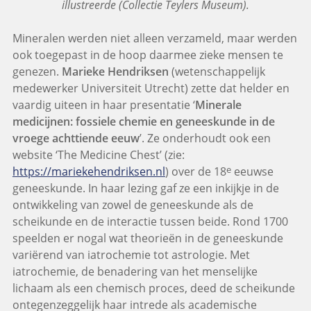
illustreerde (Collectie Teylers Museum).
Mineralen werden niet alleen verzameld, maar werden
ook toegepast in de hoop daarmee zieke mensen te
genezen.
Marieke Hendriksen
(wetenschappelijk
medewerker Universiteit Utrecht) zette dat helder en
vaardig uiteen in haar presentatie ‘
Minerale
medicijnen: fossiele chemie en geneeskunde in de
vroege achttiende eeuw
’. Ze onderhoudt ook een
website ‘The Medicine Chest’ (zie:
e
https://mariekehendriksen.nl
) over de 18
eeuwse
geneeskunde. In haar lezing gaf ze een inkijkje in de
ontwikkeling van zowel de geneeskunde als de
scheikunde en de interactie tussen beide. Rond 1700
speelden er nogal wat theorieën in de geneeskunde
variërend van iatrochemie tot astrologie. Met
iatrochemie, de benadering van het menselijke
lichaam als een chemisch proces, deed de scheikunde
ontegenzeggelijk haar intrede als academische