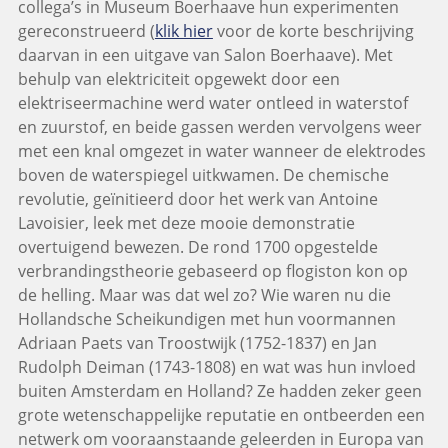
collega’s in Museum Boerhaave hun experimenten
gereconstrueerd (
klik hier
voor de korte beschrijving
daarvan in een uitgave van Salon Boerhaave). Met
behulp van elektriciteit opgewekt door een
elektriseermachine werd water ontleed in waterstof
en zuurstof, en beide gassen werden vervolgens weer
met een knal omgezet in water wanneer de elektrodes
boven de waterspiegel uitkwamen. De chemische
revolutie, geïnitieerd door het werk van Antoine
Lavoisier, leek met deze mooie demonstratie
overtuigend bewezen. De rond 1700 opgestelde
verbrandingstheorie gebaseerd op flogiston kon op
de helling. Maar was dat wel zo? Wie waren nu die
Hollandsche Scheikundigen met hun voormannen
Adriaan Paets van Troostwijk (1752-1837) en Jan
Rudolph Deiman (1743-1808) en wat was hun invloed
buiten Amsterdam en Holland? Ze hadden zeker geen
grote wetenschappelijke reputatie en ontbeerden een
netwerk om vooraanstaande geleerden in Europa van