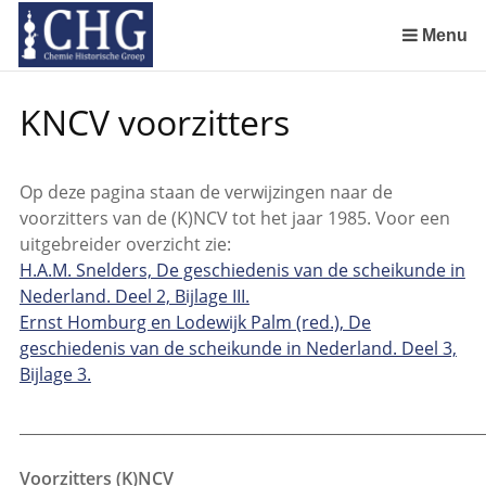
Sla
links
Menu
over
Manuscript van een militair apotheker. Deel 1. Oorspronkelijke eigenaar van het manuscript
Manuscript van een militair apotheker. Deel 2. Inhoud van het manuscript
Manuscript van een militair apotheker. Deel 3. Boudewijn Tieboel (1732-1814)
Manuscript van een militair apotheker. Delen 4 en 5. Rol van boekhandelaar Huisingh en Gebruikt papier
Manuscript van een militair apotheker. Delen 6 en 7. Speculatieve conclusie over auteur manuscript en Samenvatting
Spring
KNCV voorzitters
naar
de
inhoud
Op deze pagina staan de verwijzingen naar de
Spring
voorzitters van de (K)NCV tot het jaar 1985. Voor een
naar
uitgebreider overzicht zie:
het
H.A.M. Snelders, De geschiedenis van de scheikunde in
menu
Nederland. Deel 2, Bijlage III.
Ernst Homburg en Lodewijk Palm (red.), De
geschiedenis van de scheikunde in Nederland. Deel 3,
Bijlage 3.
_____________________________________________________________
Voorzitters (K)NCV