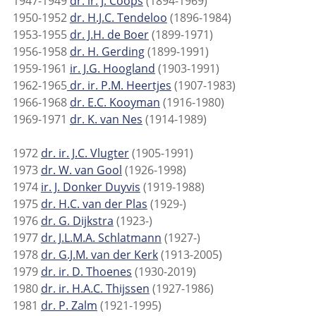
1947-1949
dr. ir. J. Coops
(1894-1969)
1950-1952
dr. H.J.C. Tendeloo
(1896-1984)
1953-1955
dr. J.H. de Boer
(1899-1971)
1956-1958
dr. H. Gerding
(1899-1991)
1959-1961
ir. J.G. Hoogland
(1903-1991)
1962-1965
dr. ir. P.M. Heertjes
(1907-1983)
1966-1968
dr. E.C. Kooyman
(1916-1980)
1969-1971
dr. K. van Nes
(1914-1989)
1972
dr. ir. J.C. Vlugter
(1905-1991)
1973
dr. W. van Gool
(1926-1998)
1974
ir. J. Donker Duyvis
(1919-1988)
1975
dr. H.C. van der Plas
(1929-)
1976
dr. G. Dijkstra
(1923-)
1977
dr. J.L.M.A. Schlatmann
(1927-)
1978
dr. G.J.M. van der Kerk
(1913-2005)
1979
dr. ir. D. Thoenes
(1930-2019)
1980
dr. ir. H.A.C. Thijssen
(1927-1986)
1981
dr. P. Zalm
(1921-1995)