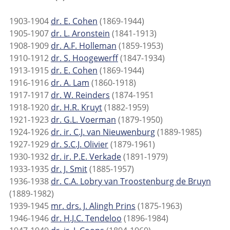
1903-1904
dr. E. Cohen
(1869-1944)
1905-1907
dr. L. Aronstein
(1841-1913)
1908-1909
dr. A.F. Holleman
(1859-1953)
1910-1912
dr. S. Hoogewerff
(1847-1934)
1913-1915
dr. E. Cohen
(1869-1944)
1916-1916
dr. A. Lam
(1860-1918)
1917-1917
dr. W. Reinders
(1874-1951
1918-1920
dr. H.R. Kruyt
(1882-1959)
1921-1923
dr. G.L. Voerman
(1879-1950)
1924-1926
dr. ir. C.J. van Nieuwenburg
(1889-1985)
1927-1929
dr. S.C.J. Olivier
(1879-1961)
1930-1932
dr. ir. P.E. Verkade
(1891-1979)
1933-1935
dr. J. Smit
(1885-1957)
1936-1938
dr. C.A. Lobry van Troostenburg de Bruyn
(1889-1982)
1939-1945
mr. drs. J. Alingh Prins
(1875-1963)
1946-1946
dr. H.J.C. Tendeloo
(1896-1984)