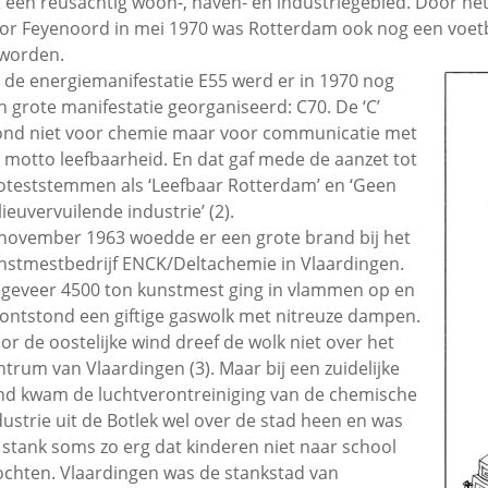
t een reusachtig woon-, haven- en industriegebied. Door h
or Feyenoord in mei 1970 was Rotterdam ook nog een voet
worden.
 de energiemanifestatie E55 werd er in 1970 nog
n grote manifestatie georganiseerd: C70. De ‘C’
ond niet voor chemie maar voor communicatie met
s motto leefbaarheid. En dat gaf mede de aanzet tot
oteststemmen als ‘Leefbaar Rotterdam’ en ‘Geen
lieuvervuilende industrie’ (2).
 november 1963 woedde er een grote brand bij het
nstmestbedrijf ENCK/Deltachemie in Vlaardingen.
geveer 4500 ton kunstmest ging in vlammen op en
 ontstond een giftige gaswolk met nitreuze dampen.
or de oostelijke wind dreef de wolk niet over het
ntrum van Vlaardingen (3). Maar bij een zuidelijke
nd kwam de luchtverontreiniging van de chemische
dustrie uit de Botlek wel over de stad heen en was
 stank soms zo erg dat kinderen niet naar school
chten. Vlaardingen was de stankstad van