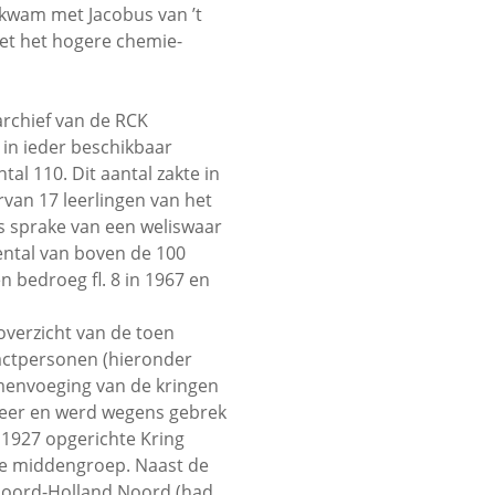
 kwam met Jacobus van ’t
met het hogere chemie-
archief van de RCK
 in ieder beschikbaar
al 110. Dit aantal zakte in
rvan 17 leerlingen van het
us sprake van een weliswaar
ental van boven de 100
n bedroeg fl. 8 in 1967 en
 overzicht van de toen
actpersonen (hieronder
menvoeging van de kringen
 meer en werd wegens gebrek
 1927 opgerichte Kring
de middengroep. Naast de
Noord-Holland Noord (had