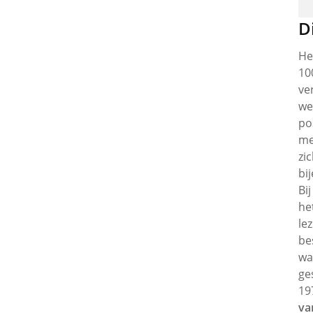
D
He
10
ve
we
po
me
zi
bi
Bi
he
le
be
wa
ge
19
va