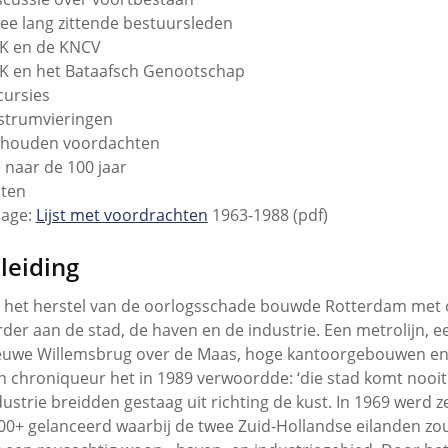
ee lang zittende bestuursleden
K en de KNCV
K en het Bataafsch Genootschap
cursies
strumvieringen
houden voordachten
 naar de 100 jaar
ten
jlage:
Lijst met voordrachten
1963-1988 (pdf)
nleiding
 het herstel van de oorlogsschade bouwde Rotterdam me
rder aan de stad, de haven en de industrie. Een metrolijn, 
euwe Willemsbrug over de Maas, hoge kantoorgebouwen en
n chroniqueur het in 1989 verwoordde: ‘die stad komt nooit 
dustrie breidden gestaag uit richting de kust. In 1969 werd
00+ gelanceerd waarbij de twee Zuid-Hollandse eilanden 