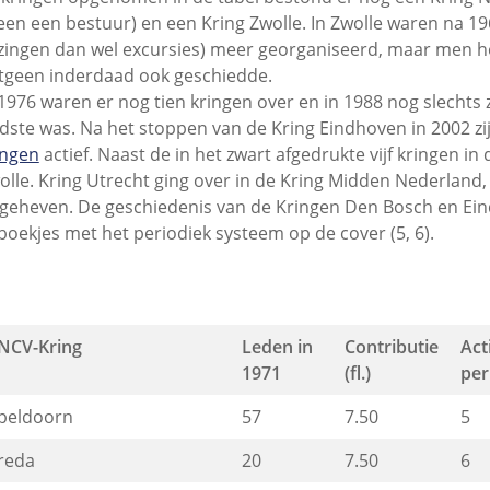
leen een bestuur) en een Kring Zwolle. In Zwolle waren na 19
ezingen dan wel excursies) meer georganiseerd, maar men h
tgeen inderdaad ook geschiedde.
 1976 waren er nog tien kringen over en in 1988 nog slechts
dste was. Na het stoppen van de Kring Eindhoven in 2002 zi
ingen
actief. Naast de in het zwart afgedrukte vijf kringen in 
olle. Kring Utrecht ging over in de Kring Midden Nederland,
geheven. De geschiedenis van de Kringen Den Bosch en Ei
 boekjes met het periodiek systeem op de cover (5, 6).
NCV-Kring
Leden in
Contributie
Act
1971
(fl.)
per
peldoorn
57
7.50
5
reda
20
7.50
6