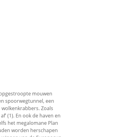
t opgestroopte mouwen
een spoorwegtunnel, een
 wolkenkrabbers. Zoals
af’ (1). En ook de haven en
 zelfs het megalomane Plan
zouden worden herschapen