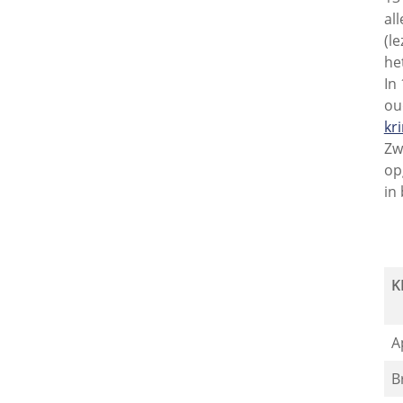
al
(l
he
In
ou
kr
Zw
op
in
K
A
B