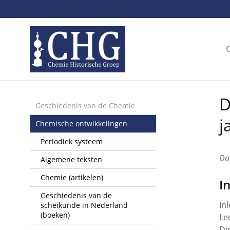
Sla
links
over
Spring
naar
de
inhoud
Spring
D
naar
Geschiedenis van de Chemie
het
j
Chemische ontwikkelingen
menu
Periodiek systeem
Do
Algemene teksten
Chemie (artikelen)
I
Geschiedenis van de
In
scheikunde in Nederland
(boeken)
Le
Di