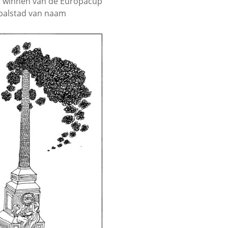
et winnen van de Europacup
balstad van naam