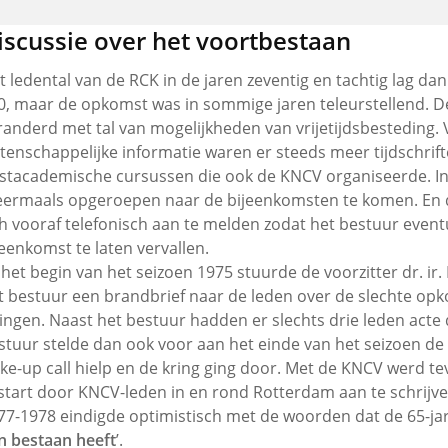
iscussie over het voortbestaan
t ledental van de RCK in de jaren zeventig en tachtig lag d
0, maar de opkomst was in sommige jaren teleurstellend. 
randerd met tal van mogelijkheden van vrijetijdsbesteding.
tenschappelijke informatie waren er steeds meer tijdschri
stacademische cursussen die ook de KNCV organiseerde. In
ermaals opgeroepen naar de bijeenkomsten te komen. En 
ch vooraf telefonisch aan te melden zodat het bestuur event
jeenkomst te laten vervallen.
j het begin van het seizoen 1975 stuurde de voorzitter dr. 
t bestuur een brandbrief naar de leden over de slechte opk
zingen. Naast het bestuur hadden er slechts drie leden act
stuur stelde dan ook voor aan het einde van het seizoen de 
ke-up call hielp en de kring ging door. Met de KNCV werd t
start door KNCV-leden in en rond Rotterdam aan te schrijve
77-1978 eindigde optimistisch met de woorden dat de 65-jar
n bestaan heeft
’.