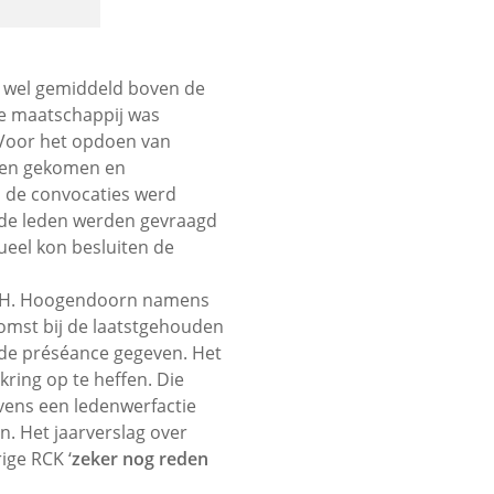
an wel gemiddeld boven de
De maatschappij was
 Voor het opdoen van
ften gekomen en
 de convocaties werd
de leden werden gevraagd
ueel kon besluiten de
ir. H. Hoogendoorn namens
omst bij de laatstgehouden
e de préséance gegeven. Het
kring op te heffen. Die
evens een ledenwerfactie
n. Het jaarverslag over
ige RCK ‘
zeker nog reden