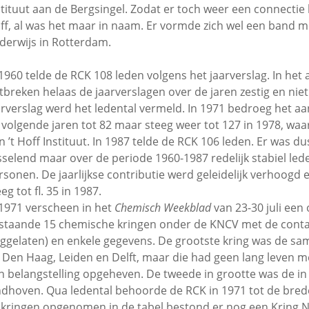
stituut aan de Bergsingel. Zodat er toch weer een connectie
ff, al was het maar in naam. Er vormde zich wel een band 
derwijs in Rotterdam.
 1960 telde de RCK 108 leden volgens het jaarverslag. In het 
tbreken helaas de jaarverslagen over de jaren zestig en niet
arverslag werd het ledental vermeld. In 1971 bedroeg het aant
 volgende jaren tot 82 maar steeg weer tot 127 in 1978, waa
n ’t Hoff Instituut. In 1987 telde de RCK 106 leden. Er was d
sselend maar over de periode 1960-1987 redelijk stabiel led
rsonen. De jaarlijkse contributie werd geleidelijk verhoogd e
eg tot fl. 35 in 1987.
 1971 verscheen in het
Chemisch Weekblad
van 23-30 juli een
staande 15 chemische kringen onder de KNCV met de cont
ggelaten) en enkele gegevens. De grootste kring was de sa
t Den Haag, Leiden en Delft, maar die had geen lang leven
n belangstelling opgeheven. De tweede in grootte was de in
ndhoven. Qua ledental behoorde de RCK in 1971 tot de bre
 kringen opgenomen in de tabel bestond er nog een Kring 