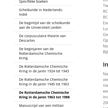
Specifieke boeken
Tw
Scheikunde in Nederlands-
RC
Indië
RC
Ex
De begintijd van de scheikunde
aan de Universiteit Leiden
Lu
Ge
De corpusculaire theorie van
Op
Descartes
No
De beginjaren van de
Bi
Rotterdamsche Chemische
Kring
I
De Rotterdamsche Chemische
Kring in de jaren 1924 tot 1943
Na
ve
De Rotterdamsche Chemische
Kring in de jaren 1945 tot 1963
ni
ee
De Rotterdamsche Chemische
in
Kring in de jaren 1963 tot 1988
20
Manuscript van een militair