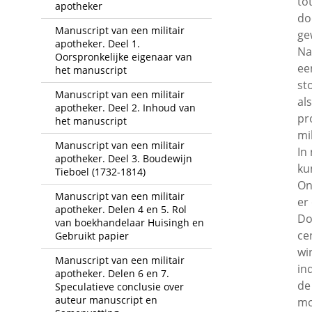
to
apotheker
do
Manuscript van een militair
ge
apotheker. Deel 1.
Na
Oorspronkelijke eigenaar van
ee
het manuscript
st
Manuscript van een militair
al
apotheker. Deel 2. Inhoud van
pr
het manuscript
mi
Manuscript van een militair
In
apotheker. Deel 3. Boudewijn
ku
Tieboel (1732-1814)
On
Manuscript van een militair
er
apotheker. Delen 4 en 5. Rol
Do
van boekhandelaar Huisingh en
ce
Gebruikt papier
wi
Manuscript van een militair
in
apotheker. Delen 6 en 7.
de
Speculatieve conclusie over
auteur manuscript en
mo