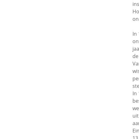
in
Ho
on
In
on
ja
de
Va
wi
pe
ste
In
be
we
ui
aa
Ei
13