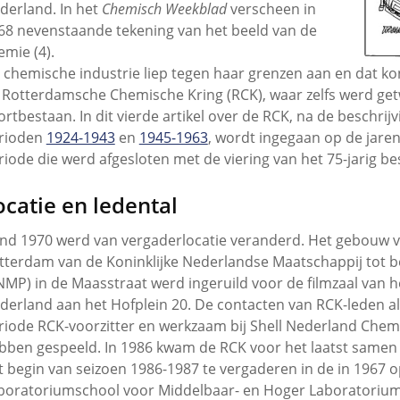
derland. In het
Chemisch Weekblad
verscheen in
68 nevenstaande tekening van het beeld van de
emie (4).
 chemische industrie liep tegen haar grenzen aan en dat k
 Rotterdamsche Chemische Kring (RCK), waar zelfs werd getw
ortbestaan. In dit vierde artikel over de RCK, na de beschrij
rioden
1924-1943
en
1945-1963
, wordt ingegaan op de jaren
riode die werd afgesloten met de viering van het 75-jarig be
ocatie en ledental
nd 1970 werd van vergaderlocatie veranderd. Het gebouw 
tterdam van de Koninklijke Nederlandse Maatschappij tot 
NMP) in de Maasstraat werd ingeruild voor de filmzaal van 
derland aan het Hofplein 20. De contacten van RCK-leden als 
riode RCK-voorzitter en werkzaam bij Shell Nederland Chemie
bben gespeeld. In 1986 kwam de RCK voor het laatst samen 
t begin van seizoen 1986-1987 te vergaderen in de in 1967 
boratoriumschool voor Middelbaar- en Hoger Laboratorium O