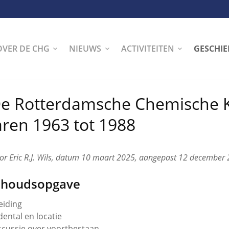
OVER DE CHG
NIEUWS
ACTIVITEITEN
GESCHIE
e Rotterdamsche Chemische K
aren 1963 tot 1988
or Eric R.J. Wils, datum 10 maart 2025, aangepast 12 december
nhoudsopgave
leiding
dental en locatie
scussie over voortbestaan