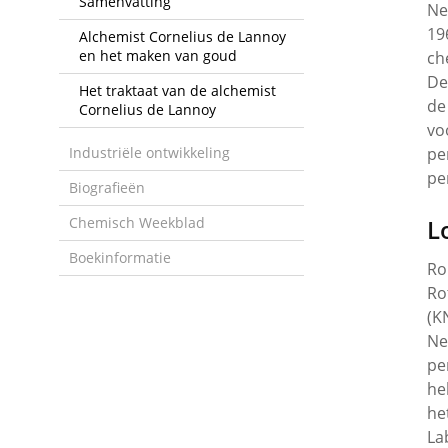
Samenvatting
Ne
19
Alchemist Cornelius de Lannoy
en het maken van goud
ch
De
Het traktaat van de alchemist
de
Cornelius de Lannoy
vo
Industriële ontwikkeling
pe
pe
Biografieën
Chemisch Weekblad
L
Boekinformatie
Ro
Ro
(K
Ne
pe
he
he
La