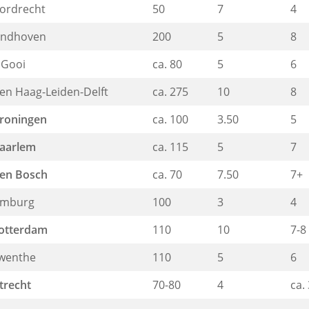
ordrecht
50
7
4
indhoven
200
5
8
t Gooi
ca. 80
5
6
en Haag-Leiden-Delft
ca. 275
10
8
roningen
ca. 100
3.50
5
aarlem
ca. 115
5
7
en Bosch
ca. 70
7.50
7+
imburg
100
3
4
otterdam
110
10
7-8
wenthe
110
5
6
trecht
70-80
4
ca. 