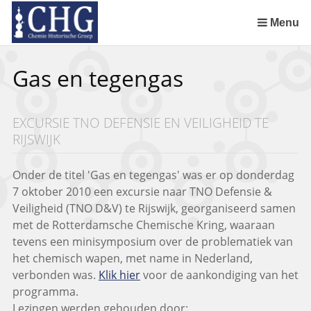
Sla
links
Menu
over
Uitreiking Nationaal Chemisch Erfgoed in Groningen
Benoeming DSM Delft als tweede Nationaal Chemisch Erfgoed
Afscheid van Ernst Homburg als hoogleraar te Maastricht
Chemistry of Cultural Heritage in a Historical Perspective
Spring
Gas en tegengas
naar
de
inhoud
EXCURSIE TNO DEFENSIE EN VEILIGHEID TE
Spring
RIJSWIJK
naar
het
menu
Onder de titel 'Gas en tegengas' was er op donderdag
7 oktober 2010 een excursie naar TNO Defensie &
Veiligheid (TNO D&V) te Rijswijk, georganiseerd samen
met de Rotterdamsche Chemische Kring, waaraan
tevens een minisymposium over de problematiek van
het chemisch wapen, met name in Nederland,
verbonden was.
Klik hier
voor de aankondiging van het
programma.
Lezingen werden gehouden door: