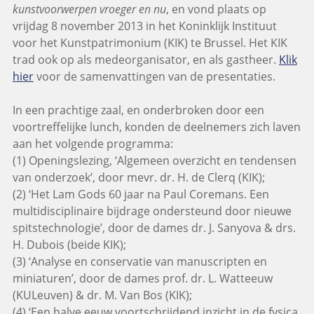
kunstvoorwerpen vroeger en nu
, en vond plaats op
vrijdag 8 november 2013 in het Koninklijk Instituut
voor het Kunstpatrimonium (KIK) te Brussel. Het KIK
trad ook op als medeorganisator, en als gastheer.
Klik
hier
voor de samenvattingen van de presentaties.
In een prachtige zaal, en onderbroken door een
voortreffelijke lunch, konden de deelnemers zich laven
aan het volgende programma:
(1) Openingslezing, ‘Algemeen overzicht en tendensen
van onderzoek’, door mevr. dr. H. de Clerq (KIK);
(2) ‘Het Lam Gods 60 jaar na Paul Coremans. Een
multidisciplinaire bijdrage ondersteund door nieuwe
spitstechnologie’, door de dames dr. J. Sanyova & drs.
H. Dubois (beide KIK);
(3) ‘Analyse en conservatie van manuscripten en
miniaturen’, door de dames prof. dr. L. Watteeuw
(KULeuven) & dr. M. Van Bos (KIK);
(4) ‘Een halve eeuw voortschrijdend inzicht in de fysica