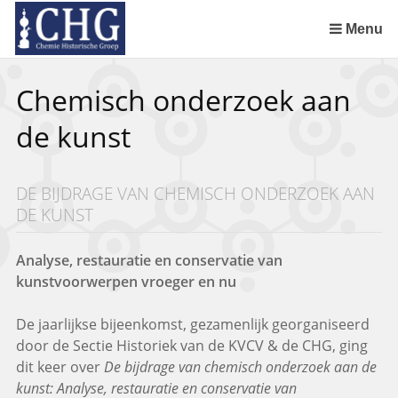
Sla
links
Menu
over
Uitreiking Nationaal Chemisch Erfgoed in Groningen
Benoeming DSM Delft als tweede Nationaal Chemisch Erfgoed
Afscheid van Ernst Homburg als hoogleraar te Maastricht
Chemistry of Cultural Heritage in a Historical Perspective
Spring
Chemisch onderzoek aan
naar
de
de kunst
inhoud
Spring
naar
DE BIJDRAGE VAN CHEMISCH ONDERZOEK AAN
het
DE KUNST
menu
Analyse, restauratie en conservatie van
kunstvoorwerpen vroeger en nu
De jaarlijkse bijeenkomst, gezamenlijk georganiseerd
door de Sectie Historiek van de KVCV & de CHG, ging
dit keer over
De bijdrage van chemisch onderzoek aan de
kunst: Analyse, restauratie en conservatie van