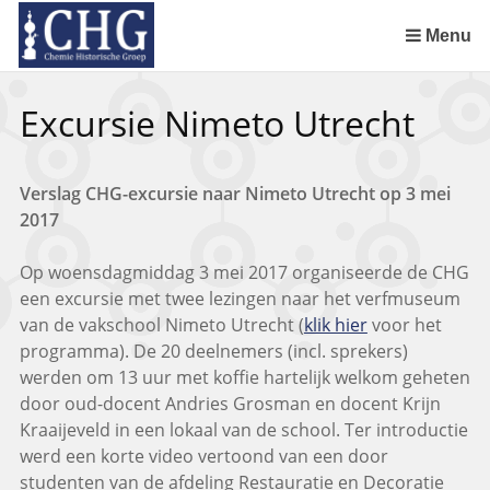
Sla
links
Menu
over
Spring
Excursie Nimeto Utrecht
naar
de
inhoud
Verslag CHG-excursie naar Nimeto Utrecht op 3 mei
Spring
2017
naar
het
Op woensdagmiddag 3 mei 2017 organiseerde de CHG
menu
een excursie met twee lezingen naar het verfmuseum
van de vakschool Nimeto Utrecht (
klik hier
voor het
programma). De 20 deelnemers (incl. sprekers)
werden om 13 uur met koffie hartelijk welkom geheten
door oud-docent Andries Grosman en docent Krijn
Kraaijeveld in een lokaal van de school. Ter introductie
werd een korte video vertoond van een door
studenten van de afdeling Restauratie en Decoratie