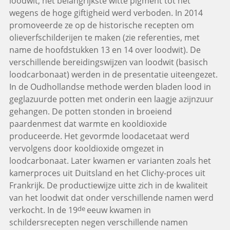
loodwit, het belangrijkste witte pigment tot het
wegens de hoge giftigheid werd verboden. In 2014
promoveerde ze op de historische recepten om
olieverfschilderijen te maken (zie referenties, met
name de hoofdstukken 13 en 14 over loodwit). De
verschillende bereidingswijzen van loodwit (basisch
loodcarbonaat) werden in de presentatie uiteengezet.
In de Oudhollandse methode werden bladen lood in
geglazuurde potten met onderin een laagje azijnzuur
gehangen. De potten stonden in broeiend
paardenmest dat warmte en kooldioxide
produceerde. Het gevormde loodacetaat werd
vervolgens door kooldioxide omgezet in
loodcarbonaat. Later kwamen er varianten zoals het
kamerproces uit Duitsland en het Clichy-proces uit
Frankrijk. De productiewijze uitte zich in de kwaliteit
van het loodwit dat onder verschillende namen werd
de
verkocht. In de 19
eeuw kwamen in
schildersrecepten negen verschillende namen