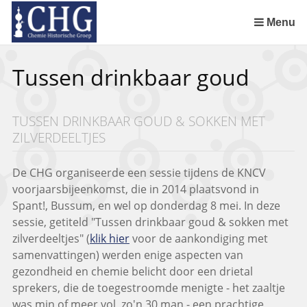
Sla
links
Menu
over
Uitreiking Nationaal Chemisch Erfgoed in Groningen
Benoeming DSM Delft als tweede Nationaal Chemisch Erfgoed
Afscheid van Ernst Homburg als hoogleraar te Maastricht
Chemistry of Cultural Heritage in a Historical Perspective
Spring
Tussen drinkbaar goud
naar
de
inhoud
TUSSEN DRINKBAAR GOUD & SOKKEN MET
Spring
ZILVERDEELTJES
naar
het
menu
De CHG organiseerde een sessie tijdens de KNCV
voorjaarsbijeenkomst, die in 2014 plaatsvond in
Spant!, Bussum, en wel op donderdag 8 mei. In deze
sessie, getiteld "Tussen drinkbaar goud & sokken met
zilverdeeltjes" (
klik hier
voor de aankondiging met
samenvattingen) werden enige aspecten van
gezondheid en chemie belicht door een drietal
sprekers, die de toegestroomde menigte - het zaaltje
was min of meer vol, zo'n 30 man - een prachtige