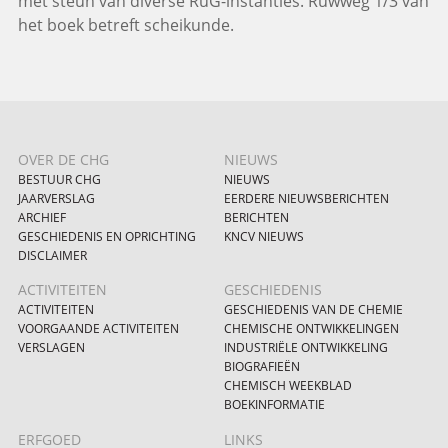
met steun van diverse RuG-instanties. Ruwweg 1/3 van
het boek betreft scheikunde.
OVER DE CHG
NIEUWS
BESTUUR CHG
NIEUWS
JAARVERSLAG
EERDERE NIEUWSBERICHTEN
ARCHIEF
BERICHTEN
GESCHIEDENIS EN OPRICHTING
KNCV NIEUWS
DISCLAIMER
ACTIVITEITEN
GESCHIEDENIS
ACTIVITEITEN
GESCHIEDENIS VAN DE CHEMIE
VOORGAANDE ACTIVITEITEN
CHEMISCHE ONTWIKKELINGEN
VERSLAGEN
INDUSTRIËLE ONTWIKKELING
BIOGRAFIEËN
CHEMISCH WEEKBLAD
BOEKINFORMATIE
ERFGOED
LINKS