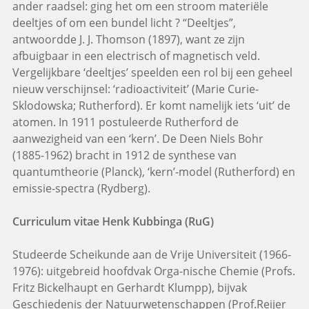
ander raadsel: ging het om een stroom materiële
deeltjes of om een bundel licht ? “Deeltjes”,
antwoordde J. J. Thomson (1897), want ze zijn
afbuigbaar in een electrisch of magnetisch veld.
Vergelijkbare ‘deeltjes’ speelden een rol bij een geheel
nieuw verschijnsel: ‘radioactiviteit’ (Marie Curie-
Sklodowska; Rutherford). Er komt namelijk iets ‘uit’ de
atomen. In 1911 postuleerde Rutherford de
aanwezigheid van een ‘kern’. De Deen Niels Bohr
(1885-1962) bracht in 1912 de synthese van
quantumtheorie (Planck), ‘kern’-model (Rutherford) en
emissie-spectra (Rydberg).
Curriculum vitae Henk Kubbinga (RuG)
Studeerde Scheikunde aan de Vrije Universiteit (1966-
1976): uitgebreid hoofdvak Orga-nische Chemie (Profs.
Fritz Bickelhaupt en Gerhardt Klumpp), bijvak
Geschiedenis der Natuurwetenschappen (Prof.Reijer