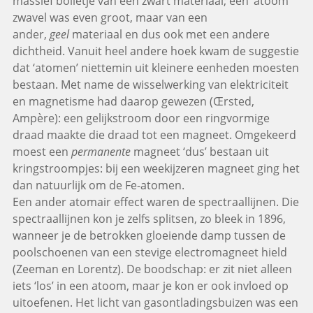
massief bolletje van een zwart materiaal; een ‘atoom’
zwavel was even groot, maar van een
ander,
geel
materiaal en dus ook met een andere
dichtheid. Vanuit heel andere hoek kwam de suggestie
dat ‘atomen’ niettemin uit kleinere eenheden moesten
bestaan. Met name de wisselwerking van elektriciteit
en magnetisme had daarop gewezen (Œrsted,
Ampère): een gelijkstroom door een ringvormige
draad maakte die draad tot een magneet. Omgekeerd
moest een
permanente
magneet ‘dus’ bestaan uit
kringstroompjes: bij een weekijzeren magneet ging het
dan natuurlijk om de Fe-atomen.
Een ander atomair effect waren de spectraallijnen. Die
spectraallijnen kon je zelfs splitsen, zo bleek in 1896,
wanneer je de betrokken gloeiende damp tussen de
poolschoenen van een stevige electromagneet hield
(Zeeman en Lorentz). De boodschap: er zit niet alleen
iets ‘los’ in een atoom, maar je kon er ook invloed op
uitoefenen. Het licht van gasontladingsbuizen was een