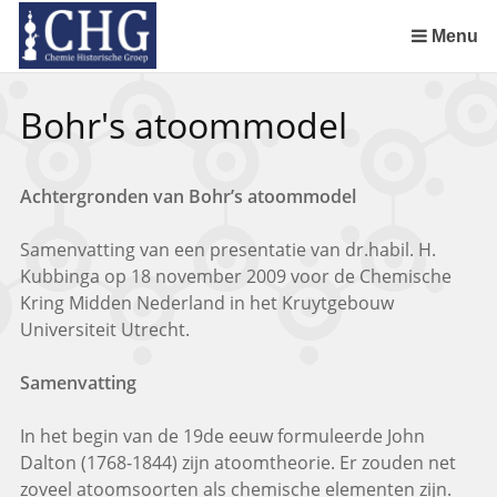
Sla
links
Menu
over
Uitreiking Nationaal Chemisch Erfgoed in Groningen
Benoeming DSM Delft als tweede Nationaal Chemisch Erfgoed
Afscheid van Ernst Homburg als hoogleraar te Maastricht
Chemistry of Cultural Heritage in a Historical Perspective
Spring
Bohr's atoommodel
naar
de
inhoud
Achtergronden van Bohr’s atoommodel
Spring
naar
Samenvatting van een presentatie van dr.habil. H.
het
Kubbinga op 18 november 2009 voor de Chemische
menu
Kring Midden Nederland in het Kruytgebouw
Universiteit Utrecht.
Samenvatting
In het begin van de 19de eeuw formuleerde John
Dalton (1768-1844) zijn atoomtheorie. Er zouden net
zoveel atoomsoorten als chemische elementen zijn.