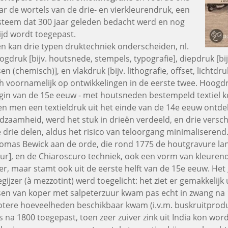
ar de wortels van de drie- en vierkleurendruk, een
steem dat 300 jaar geleden bedacht werd en nog
tijd wordt toegepast.
n kan drie typen druktechniek onderscheiden, nl.
ogdruk [bijv. houtsnede, stempels, typografie], diepdruk [bi
sen (chemisch)], en vlakdruk [bijv. lithografie, offset, lichtd
ch voornamelijk op ontwikkelingen in de eerste twee. Hoogdr
gin van de 15e eeuw - met houtsneden bestempeld textiel ko
en men een textieldruk uit het einde van de 14e eeuw ontde
ldzaamheid, werd het stuk in drieën verdeeld, en drie vers
e drie delen, aldus het risico van teloorgang minimaliseren
omas Bewick aan de orde, die rond 1775 de houtgravure lan
eur], en de Chiaroscuro techniek, ook een vorm van kleuren
ter, maar stamt ook uit de eerste helft van de 15e eeuw. Het
gijzer (à mezzotint) werd toegelicht: het ziet er gemakkelijk u
sen van koper met salpeterzuur kwam pas echt in zwang na 
otere hoeveelheden beschikbaar kwam (i.v.m. buskruitproduc
s na 1800 toegepast, toen zeer zuiver zink uit India kon wor