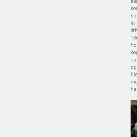
ee
ko
Sp
in
li
18
ho
ko
da
op
bl
mo
ha