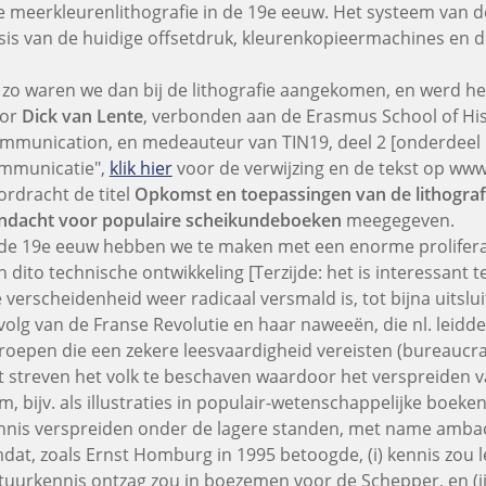
le meerkleurenlithografie in de 19e eeuw. Het systeem van d
sis van de huidige offsetdruk, kleurenkopieermachines en di
 zo waren we dan bij de lithografie aangekomen, en werd h
or
Dick van Lente
, verbonden aan de Erasmus School of His
mmunication, en medeauteur van TIN19, deel 2 [onderdeel "
mmunicatie",
klik hier
voor de verwijzing en de tekst op www.
ordracht de titel
Opkomst en toepassingen van de lithograf
ndacht voor populaire scheikundeboeken
meegegeven.
 de 19e eeuw hebben we te maken met een enorme prolifera
n dito technische ontwikkeling [Terzijde: het is interessan
e verscheidenheid weer radicaal versmald is, tot bijna uitslui
volg van de Franse Revolutie en haar naweeën, die nl. leidd
roepen die een zekere leesvaardigheid vereisten (bureaucrati
t streven het volk te beschaven waardoor het verspreiden v
m, bijv. als illustraties in populair-wetenschappelijke boeke
nnis verspreiden onder de lagere standen, met name ambac
dat, zoals Ernst Homburg in 1995 betoogde, (i) kennis zou lei
tuurkennis ontzag zou in boezemen voor de Schepper, en (iii)