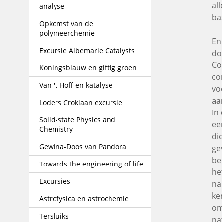
al
analyse
ba
Opkomst van de
polymeerchemie
En
Excursie Albemarle Catalysts
do
Co
Koningsblauw en giftig groen
co
Van 't Hoff en katalyse
vo
aa
Loders Croklaan excursie
In
Solid-state Physics and
ee
Chemistry
di
Gewina-Doos van Pandora
ge
be
Towards the engineering of life
he
Excursies
na
ke
Astrofysica en astrochemie
om
Tersluiks
na