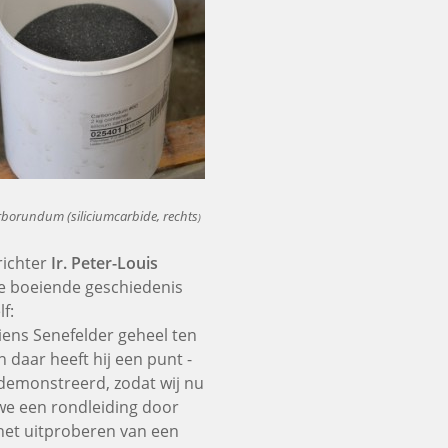
rborundum (siliciumcarbide, rechts
)
richter
Ir. Peter-Louis
de boeiende geschiedenis
f:
nziens Senefelder geheel ten
daar heeft hij een punt -
edemonstreerd, zodat wij nu
 we een rondleiding door
het uitproberen van een