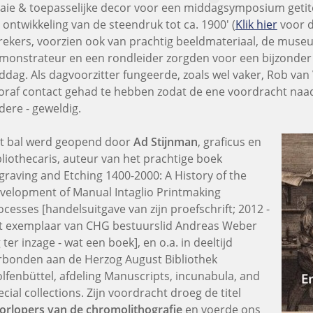
aaie & toepasselijke decor voor een middagsymposium getit
 ontwikkeling van de steendruk tot ca. 1900' (
Klik hier
voor d
rekers, voorzien ook van prachtig beeldmateriaal, de muse
monstrateur en een rondleider zorgden voor een bijzonder i
ddag. Als dagvoorzitter fungeerde, zoals wel vaker, Rob van
oraf contact gehad te hebben zodat de ene voordracht naad
dere - geweldig.
t bal werd geopend door
Ad Stijnman
, graficus en
bliothecaris, auteur van het prachtige boek
graving and Etching 1400-2000: A History of the
velopment of Manual Intaglio Printmaking
ocesses [handelsuitgave van zijn proefschrift; 2012 -
t exemplaar van CHG bestuurslid Andreas Weber
 ter inzage - wat een boek], en o.a. in deeltijd
rbonden aan de Herzog August Bibliothek
lfenbüttel, afdeling Manuscripts, incunabula, and
ecial collections. Zijn voordracht droeg de titel
orlopers van de chromolithografie
en voerde ons