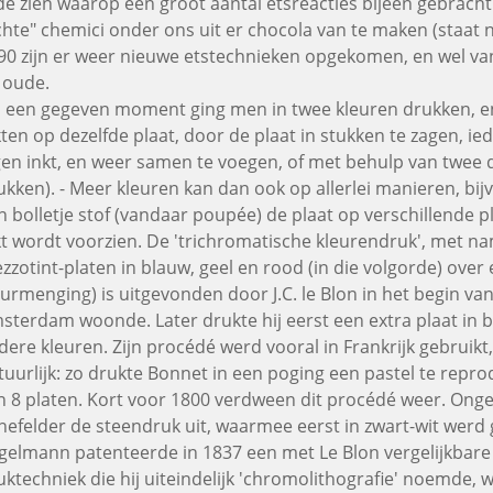
ide zien waarop een groot aantal etsreacties bijeen gebrach
chte" chemici onder ons uit er chocola van te maken (staat nog
90 zijn er weer nieuwe etstechnieken opgekomen, en wel 
 oude.
 een gegeven moment ging men in twee kleuren drukken, en
kten op dezelfde plaat, door de plaat in stukken te zagen, ied
gen inkt, en weer samen te voegen, of met behulp van twee 
ukken). - Meer kleuren kan dan ook op allerlei manieren, bijv
n bolletje stof (vandaar poupée) de plaat op verschillende p
kt wordt voorzien. De 'trichromatische kleurendruk', met n
zzotint-platen in blauw, geel en rood (in die volgorde) over
eurmenging) is uitgevonden door J.C. le Blon in het begin van
sterdam woonde. Later drukte hij eerst een extra plaat in b
dere kleuren. Zijn procédé werd vooral in Frankrijk gebruikt
tuurlijk: zo drukte Bonnet in een poging een pastel te repr
n 8 platen. Kort voor 1800 verdween dit procédé weer. Ongev
nefelder de steendruk uit, waarmee eerst in zwart-wit werd
gelmann patenteerde in 1837 een met Le Blon vergelijkbare 
uktechniek die hij uiteindelijk 'chromolithografie' noemde,