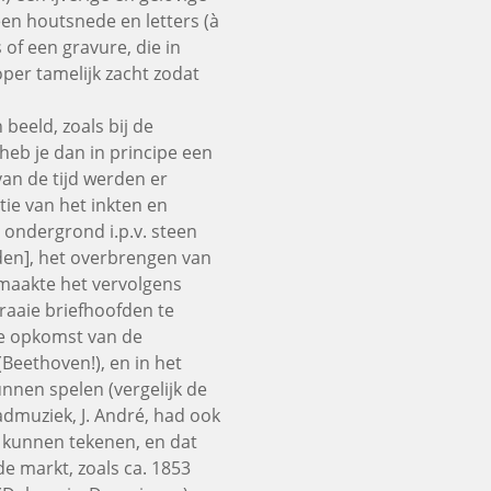
een houtsnede en letters (à
of een gravure, die in
oper tamelijk zacht zodat
 beeld, zoals bij de
heb je dan in principe een
van de tijd werden er
tie van het inkten en
n ondergrond i.p.v. steen
den], het overbrengen van
 maakte het vervolgens
raaie briefhoofden te
de opkomst van de
Beethoven!), en in het
unnen spelen (vergelijk de
ladmuziek, J. André, had ook
 kunnen tekenen, en dat
de markt, zoals ca. 1853