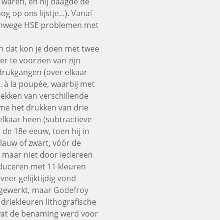
t waren, en hij daagde de
 op ons lijstje...). Vanaf
vanwege HSE problemen met
 dat kon je doen met twee
er te voorzien van zijn
drukgangen (over elkaar
. à la poupée, waarbij met
lekken van verschillende
ame het drukken van drie
 elkaar heen (subtractieve
 de 18e eeuw, toen hij in
lauw of zwart, vóór de
, maar niet door iedereen
oduceren met 11 kleuren
eer gelijktijdig vond
 gewerkt, maar Godefroy
driekleuren lithografische
 wat de benaming werd voor