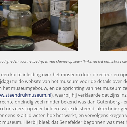
nodigheden voor het bedrijven van chemie op steen (links) en het onmisbare ca
 een korte inleiding over het museum door directeur en op
ijdag
(zie de website van het museum voor de details over 
n het museumgebouw, en de oprichting van het museum zel
w.steendrukmuseum.nl
), waarbij hij verklaarde dat zijns i
rechte oneindig veel minder bekend was dan Gutenberg - en 
rd ons eerst op zeer heldere wijze de steendruktechniek g
or eens & altijd weten hoe het werkt, en vervolgens kregen
t museum. Hierbij bleek dat Senefelder begonnen was met 