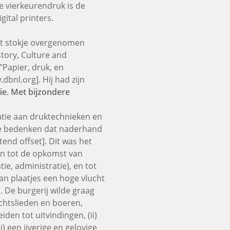
e vierkeurendruk is de
gital printers.
et stokje overgenomen
tory, Culture and
Papier, druk, en
dbnl.org]. Hij had zijn
ie. Met bijzondere
tie aan druktechnieken en
t te bedenken dat naderhand
tend offset]. Dit was het
en tot de opkomst van
e, administratie), en tot
an plaatjes een hoge vlucht
n. De burgerij wilde graag
htslieden en boeren,
den tot uitvindingen, (ii)
 een ijverige en gelovige