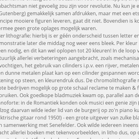
bachtsman niet gevoelig zou zijn voor revolutie. Nu kun je 
 Gutenberg) gemakkelijk samen afdrukken, maar met een ets 
incipe mooiere figuren leveren, gaat dit niet. Bovendien is k
ermee geen grote oplages mogelijk waren.
ter
lithografie: hierbij is er géén onderscheid tussen letter en
monstratie later die middag nog weer eens bleek. Per kleur 
een nodig, en dit kan wel oplopen tot 20 kleuren! In de loop 
tuurlijk allerlei verbeteringen aangebracht, zoals mechanisa
vochtigen, het gebruik van cilinders i.p.v. een rijver, metale
en dunne metalen plaat kan op een cilinder gespannen wor
kening op steen, en kleurendruk dus. De chromolithografie
ote bedrijven mogelijk op grote schaal reclame te maken & f
bruiken. Ook goedkope bladmuziek kwam op, parallel aan 
anoforte: in de Romantiek konden ook musici een genie zijn (
elzog daarvan wilde ieder lid van de burgerij op zo'n piano k
ektrische gitaar rond 1950!) - een grote uitgever van zulke b
n samenwerking met Senefelder. Ook wilde iedereen ineens
acht allerlei boeken met tekenvoorbeelden, in litho dus, op 