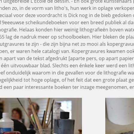
n uitgebreide L'École de dessin. - En ook grote kunstenaars (
nden zo, in de vorm van litho's, hun werk in oplage verkopen
eciaal voor deze voordracht is Dick nog in de bieb gedoken o
 19eeeuwse scheikundeboeken voor een breed publiek al da
thografie. Helaas konden hier weinig lithografieën boven wa
65 lag de nadruk meer op schoolboeken. Hier bleken de plaat
utgravures te zijn - die zijn bijna net zo mooi als kopergravur
pen, er waren hele catalogi van. Kopergravures kwamen ook
n apart van de tekst afgedrukt [aparte pers, op apart papier]
 één uitvouwbaar blad. Slechts een énkele keer werd een lit
eef onduidelijk waarom in die gevallen voor de lithografie 
gelijkheid tot hoge oplage, of het feit dat een grote plaat 
d een paar interessante boeken ter inzage meegenomen, e