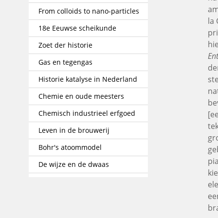
am
From colloids to nano-particles
la
18e Eeuwse scheikunde
pr
hi
Zoet der historie
En
Gas en tegengas
de
st
Historie katalyse in Nederland
na
Chemie en oude meesters
be
Chemisch industrieel erfgoed
[e
te
Leven in de brouwerij
gr
Bohr's atoommodel
ge
pi
De wijze en de dwaas
ki
el
ee
br