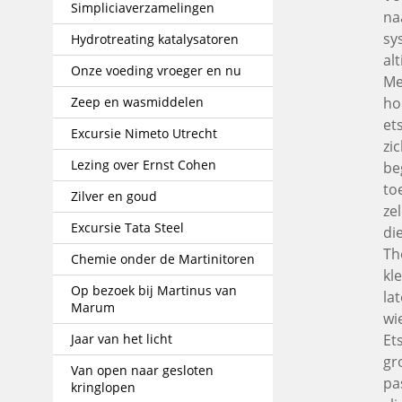
Simpliciaverzamelingen
na
sy
Hydrotreating katalysatoren
al
Onze voeding vroeger en nu
Me
Zeep en wasmiddelen
ho
et
Excursie Nimeto Utrecht
zi
Lezing over Ernst Cohen
be
to
Zilver en goud
ze
Excursie Tata Steel
di
Th
Chemie onder de Martinitoren
kl
Op bezoek bij Martinus van
la
Marum
wie
Jaar van het licht
Et
gr
Van open naar gesloten
pa
kringlopen