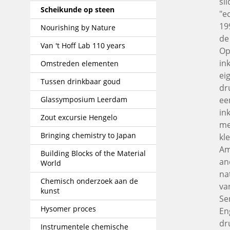
sl
Scheikunde op steen
"e
19
Nourishing by Nature
de
Van 't Hoff Lab 110 years
Op
in
Omstreden elementen
ei
Tussen drinkbaar goud
dr
Glassymposium Leerdam
ee
in
Zout excursie Hengelo
me
Bringing chemistry to Japan
kl
Am
Building Blocks of the Material
an
World
na
Chemisch onderzoek aan de
va
kunst
Se
Hysomer proces
En
dr
Instrumentele chemische