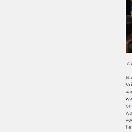
Be
Na
Vr
va
ww
on
we
vo
he