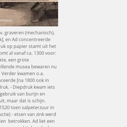
jv. graveren (mechanisch),
ruk], en Ad concentreerde
uk op papier stamt uit het
mt al vanaf ca. 1300 voor:
kte, een grote
chillende musea bewaren nu
d. Verder kwamen o.a.
ceerde [na 1800 ook in
druk. - Diepdruk kwam iets
 gebruik van burijn en
it, maar dat is schijn.
1520 toen salpeterzuur in
tie) - etsen van zink werd
den betrokken. Ad liet een