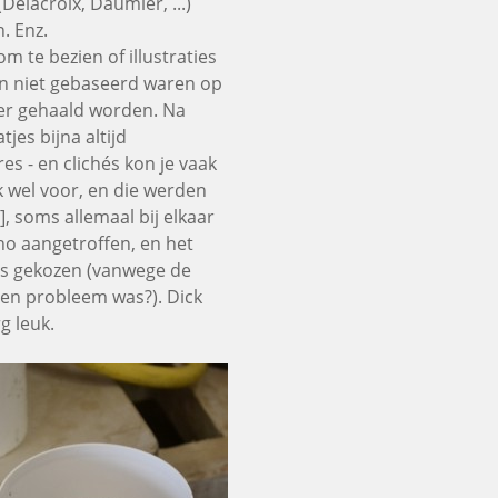
Delacroix, Daumier, ...)
. Enz.
m te bezien of illustraties
n niet gebaseerd waren op
ter gehaald worden. Na
jes bijna altijd
es - en clichés kon je vaak
 wel voor, en die werden
, soms allemaal bij elkaar
ho aangetroffen, en het
was gekozen (vanwege de
geen probleem was?). Dick
rg leuk.