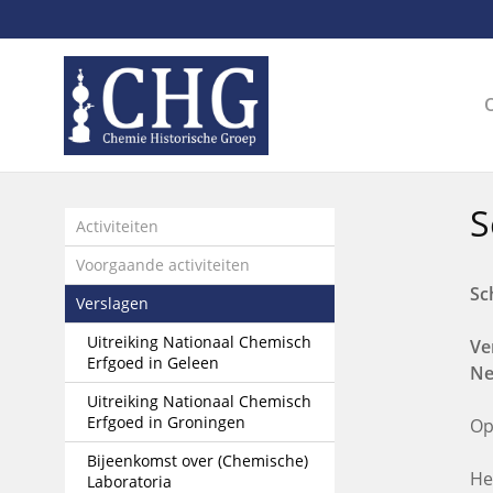
Sla
links
over
Spring
naar
de
inhoud
Spring
S
naar
Activiteiten
het
Voorgaande activiteiten
menu
Sc
Verslagen
Uitreiking Nationaal Chemisch
Ve
Erfgoed in Geleen
Ne
Uitreiking Nationaal Chemisch
Erfgoed in Groningen
Op
Bijeenkomst over (Chemische)
He
Laboratoria