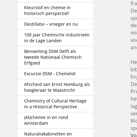
fr
Kleurstof en chemie in
De
historisch perspectief
sp
Destillatie – vroeger en nu
de
mi
100 jaar Chemische industrieën
vo
in de Lage Landen
an
Benoeming DSM Delft als
tweede Nationaal Chemisch
He
Erfgoed
bi
Excursie DSM - Chemelot
En
De
Afscheid van Ernst Homburg als
hoogleraar te Maastricht
Pr
he
Chemistry of Cultural Heritage
lag
in a Historical Perspective
ve
(Al)chemie in en rond
Wo
Amsterdam
sp
Naturaliakabinetten en
Vo