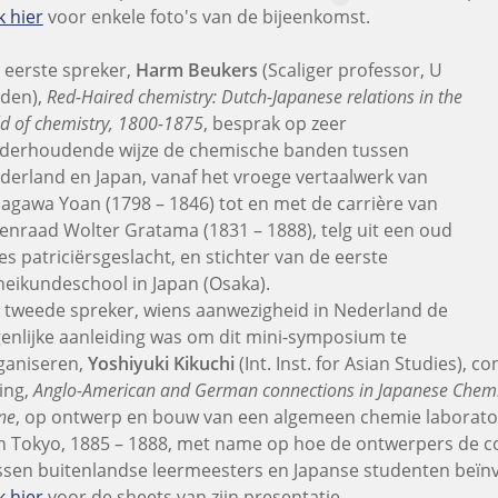
k hier
voor enkele foto's van de bijeenkomst.
 eerste spreker,
Harm Beukers
(Scaliger professor, U
iden),
Red-Haired chemistry: Dutch-Japanese relations in the
ld of chemistry, 1800-1875
, besprak op zeer
derhoudende wijze de chemische banden tussen
derland en Japan, vanaf het vroege vertaalwerk van
agawa Yoan (1798 – 1846) tot en met de carrière van
enraad Wolter Gratama (1831 – 1888), telg uit een oud
ies patriciërsgeslacht, en stichter van de eerste
heikundeschool in Japan (Osaka).
 tweede spreker, wiens aanwezigheid in Nederland de
genlijke aanleiding was om dit mini-symposium te
ganiseren,
Yoshiyuki Kikuchi
(Int. Inst. for Asian Studies), c
zing,
Anglo-American and German connections in Japanese Chemis
ne
, op ontwerp en bouw van een algemeen chemie laborator
n Tokyo, 1885 – 1888, met name op hoe de ontwerpers de 
ssen buitenlandse leermeesters en Japanse studenten beïn
k hier
voor de sheets van zijn presentatie.