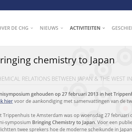
OVER DE CHG
NIEUWS
ACTIVITEITEN
GESCHIE
ringing chemistry to Japan
EMICAL RELATIONS BETWEEN JAPAN & THE WEST I
nisymposium gehouden op 27 februari 2013 in het Trippen
ik hier
voor de aankondiging met samenvattingen van de tw
t Trippenhuis te Amsterdam was op woensdag 27 februari de
ni-symposium
Bringing Chemistry to Japan
. Voor een publi
lichtten twee sprekers hoe de moderne scheikunde in Japa