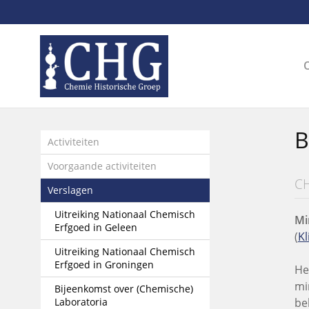
Sla
links
over
Spring
naar
de
inhoud
Spring
B
naar
Activiteiten
het
Voorgaande activiteiten
menu
CH
Verslagen
Uitreiking Nationaal Chemisch
Mi
Erfgoed in Geleen
(
Kl
Uitreiking Nationaal Chemisch
Erfgoed in Groningen
He
mi
Bijeenkomst over (Chemische)
Laboratoria
be