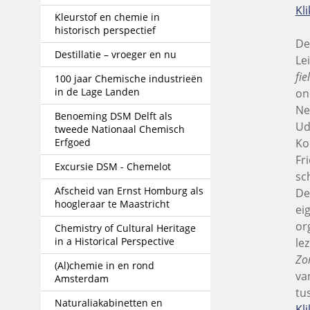
Kli
Kleurstof en chemie in
historisch perspectief
De
Destillatie – vroeger en nu
Le
fie
100 jaar Chemische industrieën
in de Lage Landen
on
Ne
Benoeming DSM Delft als
Ud
tweede Nationaal Chemisch
Erfgoed
Ko
Fr
Excursie DSM - Chemelot
sc
Afscheid van Ernst Homburg als
De
hoogleraar te Maastricht
ei
or
Chemistry of Cultural Heritage
in a Historical Perspective
le
Zo
(Al)chemie in en rond
va
Amsterdam
tu
Naturaliakabinetten en
Kli