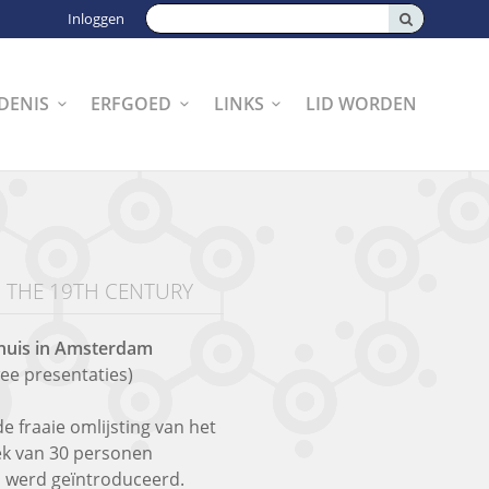
Zoeken:
Inloggen
DENIS
ERFGOED
LINKS
LID WORDEN
N THE 19TH CENTURY
huis in Amsterdam
ee presentaties)
 fraaie omlijsting van het
ek van 30 personen
n werd geïntroduceerd.