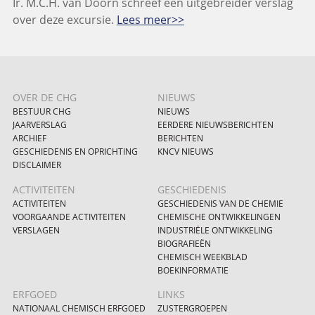
Ir. M.C.H. van Doorn schreef een uitgebreider verslag
over deze excursie.
Lees meer>>
OVER DE CHG
NIEUWS
BESTUUR CHG
NIEUWS
JAARVERSLAG
EERDERE NIEUWSBERICHTEN
ARCHIEF
BERICHTEN
GESCHIEDENIS EN OPRICHTING
KNCV NIEUWS
DISCLAIMER
ACTIVITEITEN
GESCHIEDENIS
ACTIVITEITEN
GESCHIEDENIS VAN DE CHEMIE
VOORGAANDE ACTIVITEITEN
CHEMISCHE ONTWIKKELINGEN
VERSLAGEN
INDUSTRIËLE ONTWIKKELING
BIOGRAFIEËN
CHEMISCH WEEKBLAD
BOEKINFORMATIE
ERFGOED
LINKS
NATIONAAL CHEMISCH ERFGOED
ZUSTERGROEPEN