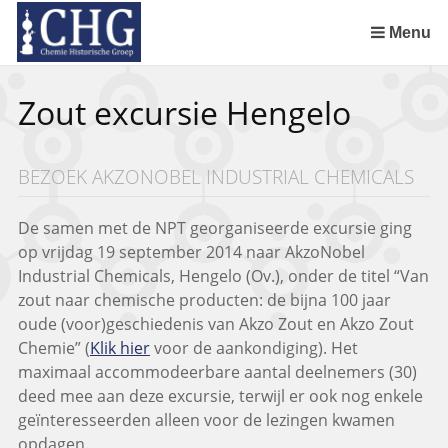
Sla
links
Menu
over
Uitreiking Nationaal Chemisch Erfgoed in Groningen
Benoeming DSM Delft als tweede Nationaal Chemisch Erfgoed
Afscheid van Ernst Homburg als hoogleraar te Maastricht
Chemistry of Cultural Heritage in a Historical Perspective
Spring
Zout excursie Hengelo
naar
de
inhoud
BEZOEK AKZONOBEL INDUSTRIAL CHEMICALS
Spring
naar
het
De samen met de NPT georganiseerde excursie ging
menu
op vrijdag 19 september 2014 naar AkzoNobel
Industrial Chemicals, Hengelo (Ov.), onder de titel “Van
zout naar chemische producten: de bijna 100 jaar
oude (voor)geschiedenis van Akzo Zout en Akzo Zout
Chemie” (
Klik hier
voor de aankondiging). Het
maximaal accommodeerbare aantal deelnemers (30)
deed mee aan deze excursie, terwijl er ook nog enkele
geïnteresseerden alleen voor de lezingen kwamen
opdagen.