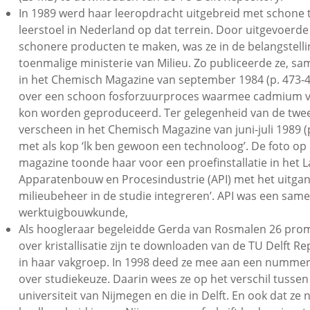
In 1989 werd haar leeropdracht uitgebreid met schone t
leerstoel in Nederland op dat terrein. Door uitgevoerd
schonere producten te maken, was ze in de belangstell
toenmalige ministerie van Milieu. Zo publiceerde ze, sa
in het Chemisch Magazine van september 1984 (p. 473-47
over een schoon fosforzuurproces waarmee cadmium vr
kon worden geproduceerd. Ter gelegenheid van de tw
verscheen in het Chemisch Magazine van juni-juli 1989 (
met als kop ‘lk ben gewoon een technoloog’. De foto op
magazine toonde haar voor een proefinstallatie in het
Apparatenbouw en Procesindustrie (API) met het uitga
milieubeheer in de studie integreren’. API was een sa
werktuigbouwkunde,
Als hoogleraar begeleidde Gerda van Rosmalen 26 pro
over kristallisatie zijn te downloaden van de TU Delft 
in haar vakgroep. In 1998 deed ze mee aan een numme
over studiekeuze. Daarin wees ze op het verschil tussen
universiteit van Nijmegen en die in Delft. En ook dat 