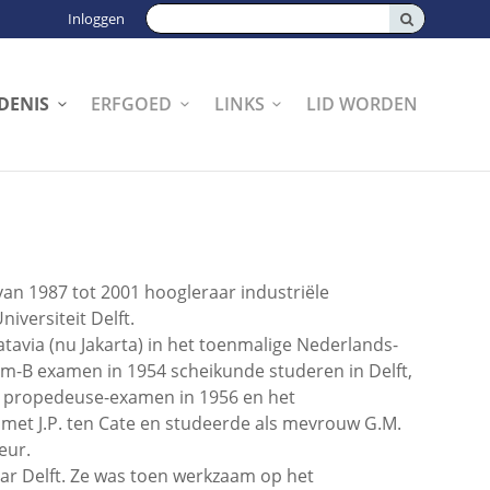
Zoeken:
Inloggen
DENIS
ERFGOED
LINKS
LID WORDEN
van 1987 tot 2001 hoogleraar industriële
iversiteit Delft.
avia (nu Jakarta) in het toenmalige Nederlands-
um-B examen in 1954 scheikunde studeren in Delft,
t propedeuse-examen in 1956 en het
 met J.P. ten Cate en studeerde als mevrouw G.M.
eur.
aar Delft. Ze was toen werkzaam op het