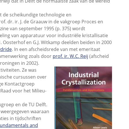
rwijl dat in Delft de normaalste zaak van de wereld
t de scheikundige technologie en
 dr. ir. J. de Graauw in de vakgroep Proces en
zine van september 1995 (p. 375) wordt
ng van apparatuur voor industriële kristallisatie
 Oosterhof en G.J. Witkamp deelden beiden in 2000
dride
. In een afscheidsrede van met emeritaat
samenwerking zoals door
prof. ir. W.C. Reij
(afscheid
 Groningen in 2002).
iviteiten. Ze was
ische cursussen over
lige Kontactgroep
 Raad voor het Milieu-
groep en de TU Delft.
s weergegeven waaraan
es in tijdschriften
- Fundamentals and