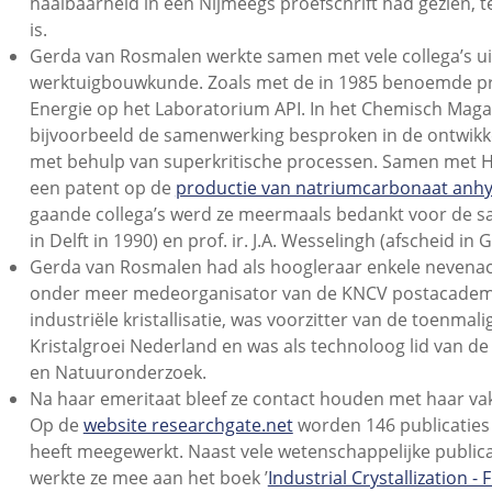
haalbaarheid in een Nijmeegs proefschrift had gezien, te
is.
Gerda van Rosmalen werkte samen met vele collega’s ui
werktuigbouwkunde. Zoals met de in 1985 benoemde prof.
Energie op het Laboratorium API. In het Chemisch Maga
bijvoorbeeld de samenwerking besproken in de ontwikkeli
met behulp van superkritische processen. Samen met H.
een patent op de
productie van natriumcarbonaat anhy
gaande collega’s werd ze meermaals bedankt voor de 
in Delft in 1990) en prof. ir. J.A. Wesselingh (afscheid in
Gerda van Rosmalen had als hoogleraar enkele nevenact
onder meer medeorganisator van de KNCV postacadem
industriële kristallisatie, was voorzitter van de toenma
Kristalgroei Nederland en was als technoloog lid van de
en Natuuronderzoek.
Na haar emeritaat bleef ze contact houden met haar vak
Op de
website researchgate.net
worden 146 publicatie
heeft meegewerkt. Naast vele wetenschappelijke publicati
werkte ze mee aan het boek ’
Industrial Crystallization 