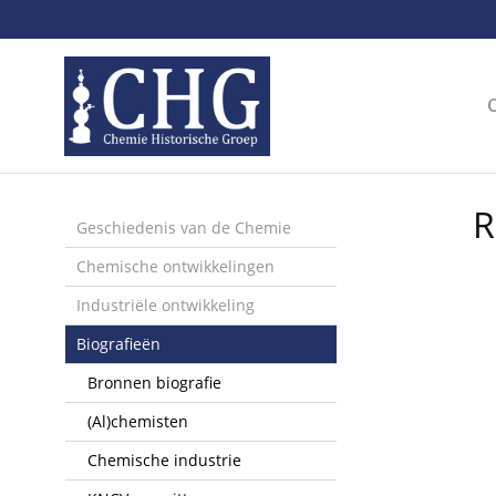
Sla
links
over
Spring
naar
de
inhoud
Spring
R
naar
Geschiedenis van de Chemie
het
Chemische ontwikkelingen
menu
Industriële ontwikkeling
Biografieën
Bronnen biografie
(Al)chemisten
Chemische industrie