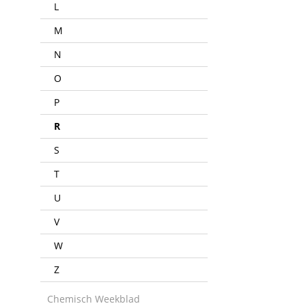
L
M
N
O
P
R
S
T
U
V
W
Z
Chemisch Weekblad