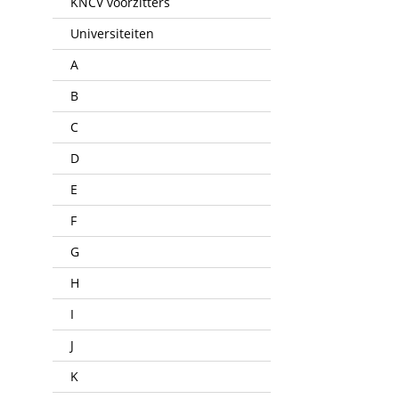
KNCV voorzitters
Universiteiten
A
B
C
D
E
F
G
H
I
J
K