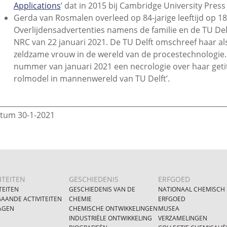
Applications
’ dat in 2015 bij Cambridge University Pres
Gerda van Rosmalen overleed op 84-jarige leeftijd op 18 
Overlijdensadvertenties namens de familie en de TU Del
NRC van 22 januari 2021. De TU Delft omschreef haar a
zeldzame vrouw in de wereld van de procestechnologie.
nummer van januari 2021 een necrologie over haar geti
rolmodel in mannenwereld van TU Delft’.
________________________________________________________________
tum 30-1-2021
ITEITEN
GESCHIEDENIS
ERFGOED
TEITEN
GESCHIEDENIS VAN DE
NATIONAAL CHEMISCH
AANDE ACTIVITEITEN
CHEMIE
ERFGOED
AGEN
CHEMISCHE ONTWIKKELINGEN
MUSEA
INDUSTRIËLE ONTWIKKELING
VERZAMELINGEN