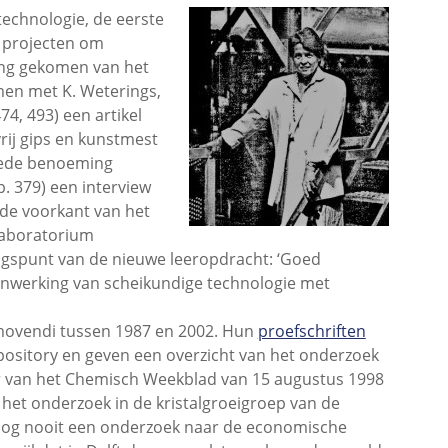
echnologie, de eerste
e projecten om
ing gekomen van het
men met K. Weterings,
4, 493) een artikel
ij gips en kunstmest
eede benoeming
p. 379) een interview
 de voorkant van het
 Laboratorium
ngspunt van de nieuwe leeropdracht: ‘Goed
menwerking van scheikundige technologie met
movendi tussen 1987 en 2002. Hun
proefschriften
Repository en geven een overzicht van het onderzoek
r van het Chemisch Weekblad van 15 augustus 1998
 het onderzoek in de kristalgroeigroep van de
ze nog nooit een onderzoek naar de economische