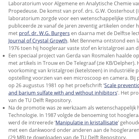
Laboratorium voor Algemene en Analytische Chemie van 
Propedeuse. De komst van prof. drs. G.W. Oosterhout (
laboratorium zorgde voor een wetenschappelijke stimula
publiceerde ze vanaf de jaren zeventig artikelen onde
met
prof. dr. W.G. Burgers
en daarna met de Delftse lec
Journal of Crystal Growth
. Met Bennema ontstond een l
1976 toen hij hoogleraar vaste stof en kristalgroei aan 
Een speciaal project van Gerda van Rosmalen haalde op
met artikels in Trouw en De Telegraaf (zie KB/Delpher). 
voorkoming van kristalgroei (ketelsteen) in industriële
opstelling voorzien van een microscoop en camera. Bij 
op 26 augustus 1981 op het proefschrift ‘
Scale preventio
and barium sulfate with and without inhibitors
’. Het pr
van de TU Delft Repository.
Na de promotie was ze werkzaam als wetenschappelijk
Technologie. In 1987 volgde de benoeming tot hoogleraa
werd de intreerede ‘
Manipulatie in kristallisatie
’ gehoude
met een dankwoord onder anderen aan de hoogleraren 
(29 MB) te downloaden van de TU Delft Repository.