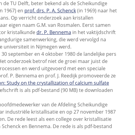
de TU Delft, beter bekend als de Scheikundige
in 1967) en
prof. drs. P. A. Schenck
(in 1969) naar het
ns. Op verricht onderzoek aan kristallen
r haar eigen naam G.M. van Rosmalen. Eerst samen
tor kristalkunde
dr. P. Bennema
in het vaktijdschrift
angdurige samenwerking, die werd vervolgd na
de universiteit in Nijmegen werd.
 30 september en 4 oktober 1980 de landelijke pers
Het onderzoek betrof niet de groei maar juist de
 processen en werd uitgevoerd met een speciale
prof. P. Bennema en prof. J. Reedijk promoveerde ze
n: Study on the crystallization of calcium sulfate
oefschrift is als pdf-bestand (90 MB) te downloaden
 hoofdmedewerker van de Afdeling Scheikundige
r industriële kristallisatie en op 27 november 1987
n. De rede leest als een college over kristallisatie
Schenck en Bennema. De rede is als pdf-bestand