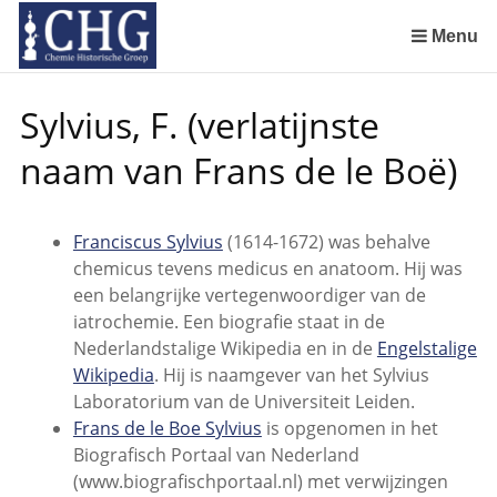
Sla
links
Menu
over
Manuscript van een militair apotheker. Deel 1. Oorspronkelijke eigenaar van het manuscript
Manuscript van een militair apotheker. Deel 2. Inhoud van het manuscript
Manuscript van een militair apotheker. Deel 3. Boudewijn Tieboel (1732-1814)
Manuscript van een militair apotheker. Delen 4 en 5. Rol van boekhandelaar Huisingh en Gebruikt papier
Manuscript van een militair apotheker. Delen 6 en 7. Speculatieve conclusie over auteur manuscrip
Spring
Sylvius, F. (verlatijnste
naar
de
naam van Frans de le Boë)
inhoud
Spring
naar
Franciscus Sylvius
(1614-1672) was behalve
het
chemicus tevens medicus en anatoom. Hij was
menu
een belangrijke vertegenwoordiger van de
iatrochemie. Een biografie staat in de
Nederlandstalige Wikipedia en in de
Engelstalige
Wikipedia
. Hij is naamgever van het Sylvius
Laboratorium van de Universiteit Leiden.
Frans de le Boe Sylvius
is opgenomen in het
Biografisch Portaal van Nederland
(www.biografischportaal.nl) met verwijzingen