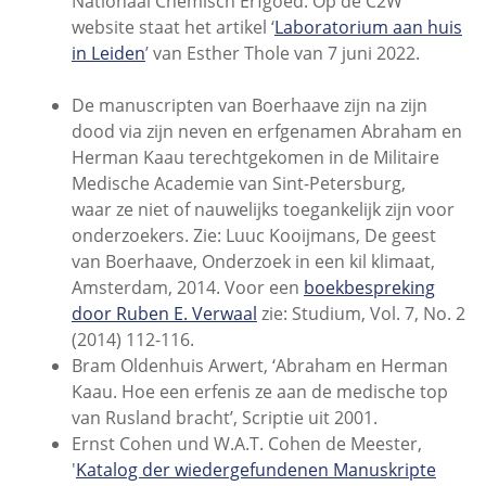
Nationaal Chemisch Erfgoed. Op de C2W
website staat het artikel ‘
Laboratorium aan huis
in Leiden
’ van Esther Thole van 7 juni 2022.
De manuscripten van Boerhaave zijn na zijn
dood via zijn neven en erfgenamen Abraham en
Herman Kaau terechtgekomen in de Militaire
Medische Academie van Sint-Petersburg,
waar ze niet of nauwelijks toegankelijk zijn voor
onderzoekers. Zie: Luuc Kooijmans, De geest
van Boerhaave, Onderzoek in een kil klimaat,
Amsterdam, 2014. Voor een
boekbespreking
door Ruben E. Verwaal
zie: Studium, Vol. 7, No. 2
(2014) 112-116.
Bram Oldenhuis Arwert, ‘Abraham en Herman
Kaau. Hoe een erfenis ze aan de medische top
van Rusland bracht’, Scriptie uit 2001.
Ernst Cohen und W.A.T. Cohen de Meester,
'
Katalog der wiedergefundenen Manuskripte