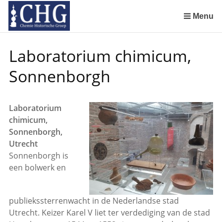
Sla
links
Menu
over
Spring
Laboratorium chimicum,
naar
de
Sonnenborgh
inhoud
Spring
naar
Laboratorium
het
chimicum,
menu
Sonnenborgh,
Utrecht
Sonnenborgh is
een bolwerk en
publiekssterrenwacht in de Nederlandse stad
Utrecht. Keizer Karel V liet ter verdediging van de stad