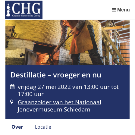
Sla
links
Menu
over
Uitreiking Nationaal Chemisch Erfgoed in Groningen
Benoeming DSM Delft als tweede Nationaal Chemisch Erfgoed
Afscheid van Ernst Homburg als hoogleraar te Maastricht
Chemistry of Cultural Heritage in a Historical Perspective
Spring
naar
de
inhoud
Spring
naar
het
Destillatie – vroeger en nu
menu
vrijdag 27 mei 2022 van 13:00 uur tot
17:00 uur
Graanzolder van het Nationaal
Jenevermuseum Schiedam
Over
Locatie