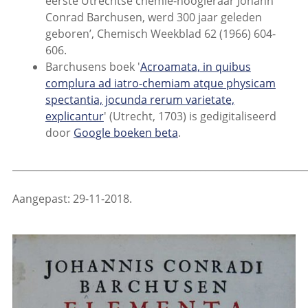
eerste Utrechtse chemie-hoogleraar Johann
Conrad Barchusen, werd 300 jaar geleden
geboren’, Chemisch Weekblad 62 (1966) 604-
606.
Barchusens boek '
Acroamata, in quibus
complura ad iatro-chemiam atque physicam
spectantia, jocunda rerum varietate,
explicantur
' (Utrecht, 1703) is gedigitaliseerd
door
Google boeken beta
.
_____________________________________________________________
Aangepast: 29-11-2018.