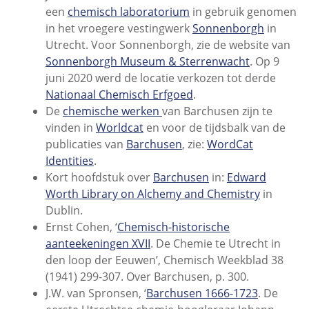
een
chemisch laboratorium
in gebruik genomen
in het vroegere vestingwerk
Sonnenborgh
in
Utrecht. Voor Sonnenborgh, zie de website van
Sonnenborgh Museum & Sterrenwacht
. Op 9
juni 2020 werd de locatie verkozen tot derde
Nationaal Chemisch Erfgoed
.
De
chemische werken
van Barchusen zijn te
vinden in
Worldcat
en voor de tijdsbalk van de
publicaties van
Barchusen
, zie:
WordCat
Identities
.
Kort hoofdstuk over
Barchusen
in:
Edward
Worth Library on Alchemy and Chemistry
in
Dublin.
Ernst Cohen, ‘
Chemisch-historische
aanteekeningen XVII
. De Chemie te Utrecht in
den loop der Eeuwen’, Chemisch Weekblad 38
(1941) 299-307. Over Barchusen, p. 300.
J.W. van Spronsen, ‘
Barchusen 1666-1723
. De