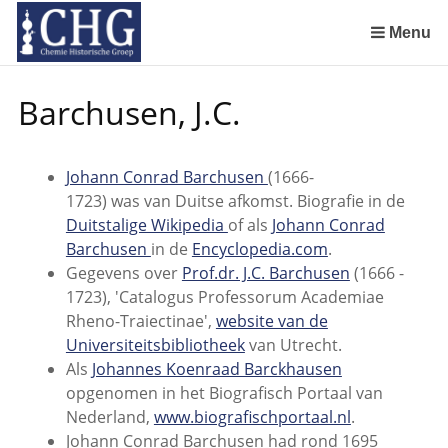
Sla
links
Menu
over
De Rotterdamsche Chemische Kring in de jaren 1924 tot 1943
De Rotterdamsche Chemische Kring in de jaren 1945 tot 1963
De Rotterdamsche Chemische Kring in de jaren 1963 tot 1988
Manuscript van een militair apotheker. Deel 1. Oorspronkelijke eigenaar van het manuscript
Manuscript van een militair apotheker. Deel 2. Inhoud van het manuscript
Manuscript van een militair apotheker. Deel 3. Boudewijn Tieboel (1732-1814)
Manuscript van een militair apotheker. Delen 4 en 5. Rol van boekhandelaar Huisingh en Gebruikt papier
Manuscript van een militair apotheker. Delen 6 en 7. Speculatieve conclusie over auteur manuscript en Samenvatting
Spring
Barchusen, J.C.
naar
de
inhoud
Johann Conrad Barchusen
(1666-
Spring
1723) was van Duitse afkomst. Biografie in de
naar
Duitstalige Wikipedia
of als
Johann Conrad
het
Barchusen
in de
Encyclopedia.com
.
menu
Gegevens over
Prof.dr. J.C. Barchusen
(1666 -
1723), 'Catalogus Professorum Academiae
Rheno-Traiectinae',
website van de
Universiteitsbibliotheek
van Utrecht.
Als
Johannes Koenraad Barckhausen
opgenomen in het Biografisch Portaal van
Nederland,
www.biografischportaal.nl
.
Johann Conrad Barchusen had rond 1695