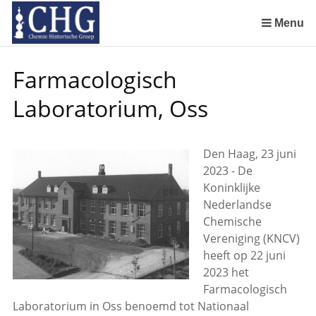
Sla
links
Menu
over
Spring
Farmacologisch
naar
de
Laboratorium, Oss
inhoud
Spring
naar
Den Haag, 23 juni
het
2023 - De
menu
Koninklijke
Nederlandse
Chemische
Vereniging (KNCV)
heeft op 22 juni
2023 het
Farmacologisch
Laboratorium in Oss benoemd tot Nationaal