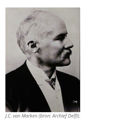
J.C. van Marken (bron: Archief Delft).