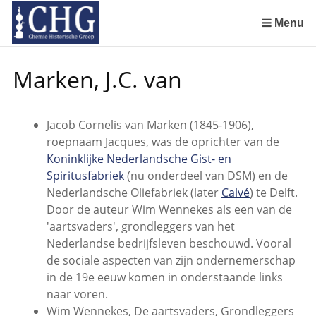
Sla
links
Menu
over
Manuscript van een militair apotheker. Deel 1. Oorspronkelijke eigenaar van het manuscript
Manuscript van een militair apotheker. Deel 2. Inhoud van het manuscript
Manuscript van een militair apotheker. Deel 3. Boudewijn Tieboel (1732-1814)
Manuscript van een militair apotheker. Delen 4 en 5. Rol van boekhandelaar Huisingh en Gebruikt papier
Manuscript van een militair apotheker. Delen 6 en 7. Speculatieve conclusie over auteur manuscript en Samenvatting
Spring
Marken, J.C. van
naar
de
inhoud
Jacob Cornelis van Marken (1845-1906),
Spring
roepnaam Jacques, was de oprichter van de
naar
Koninklijke Nederlandsche Gist- en
het
Spiritusfabriek
(nu onderdeel van DSM) en de
menu
Nederlandsche Oliefabriek (later
Calvé
) te Delft.
Door de auteur Wim Wennekes als een van de
'aartsvaders', grondleggers van het
Nederlandse bedrijfsleven beschouwd. Vooral
de sociale aspecten van zijn ondernemerschap
in de 19e eeuw komen in onderstaande links
naar voren.
Wim Wennekes, De aartsvaders, Grondleggers