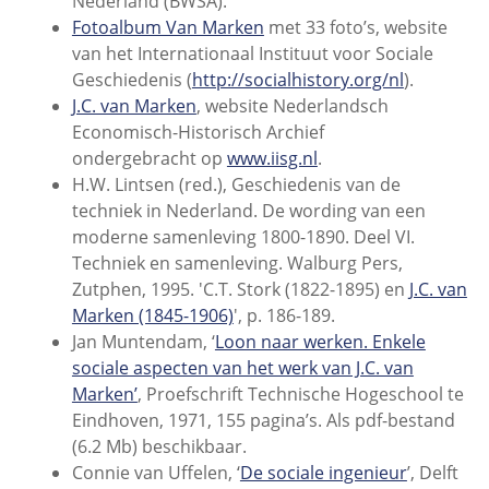
Nederland (BWSA).
Fotoalbum Van Marken
met 33 foto’s, website
van het Internationaal Instituut voor Sociale
Geschiedenis (
http://socialhistory.org/nl
).
J.C. van Marken
, website Nederlandsch
Economisch-Historisch Archief
ondergebracht op
www.iisg.nl
.
H.W. Lintsen (red.), Geschiedenis van de
techniek in Nederland. De wording van een
moderne samenleving 1800-1890. Deel VI.
Techniek en samenleving. Walburg Pers,
Zutphen, 1995.
'C.T. Stork (1822-1895) en
J.C. van
Marken (1845-1906)
', p. 186-189.
Jan Muntendam, ‘
Loon naar werken. Enkele
sociale aspecten van het werk van J.C. van
Marken’
, Proefschrift Technische Hogeschool te
Eindhoven, 1971, 155 pagina’s. Als pdf-bestand
(6.2 Mb) beschikbaar.
Connie van Uffelen, ‘
De sociale ingenieur
’, Delft