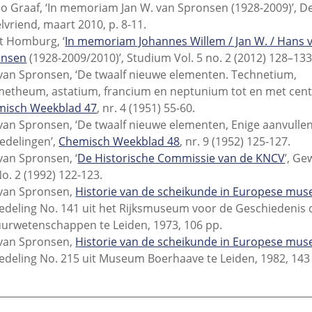
o Graaf, ‘In memoriam Jan W. van Spronsen (1928-2009)’, D
lvriend, maart 2010, p. 8-11.
t Homburg, ‘
In memoriam Johannes Willem / Jan W. / Hans 
onsen
(1928-2009/2010)’, Studium Vol. 5 no. 2 (2012) 128–133
 van Spronsen, ‘De twaalf nieuwe elementen. Technetium,
etheum, astatium, francium en neptunium tot en met cent
misch Weekblad 47
, nr. 4 (1951) 55-60.
 van Spronsen, ‘De twaalf nieuwe elementen, Enige aanvulle
delingen’,
Chemisch Weekblad 48
, nr. 9 (1952) 125-127.
 van Spronsen, ‘
De Historische Commissie van de KNCV
’, Ge
No. 2 (1992) 122-123.
 van Spronsen,
Historie van de scheikunde in Europese mus
deling No. 141 uit het Rijksmuseum voor de Geschiedenis 
urwetenschappen te Leiden, 1973, 106 pp.
 van Spronsen,
Historie van de scheikunde in Europese muse
deling No. 215 uit Museum Boerhaave te Leiden, 1982, 143
________________________________________________________________