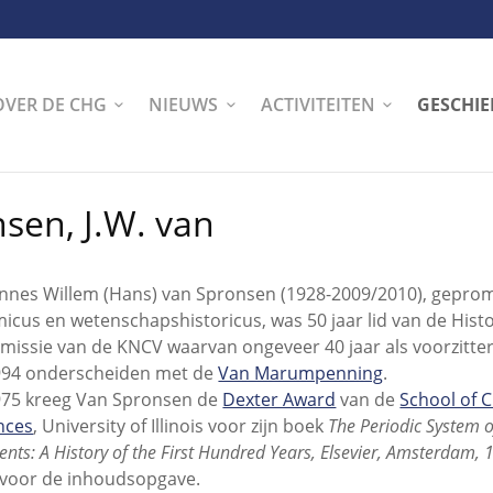
OVER DE CHG
NIEUWS
ACTIVITEITEN
GESCHIE
sen, J.W. van
nnes Willem (Hans) van Spronsen (1928-2009/2010), gepr
icus en wetenschapshistoricus, was 50 jaar lid van de Hist
issie van de KNCV waarvan ongeveer 40 jaar als voorzitter
994 onderscheiden met de
Van Marumpenning
.
975 kreeg Van Spronsen de
Dexter Award
van de
School of 
nces
, University of Illinois voor zijn boek
The Periodic System 
ents: A History of the First Hundred Years, Elsevier, Amsterdam,
voor de inhoudsopgave.