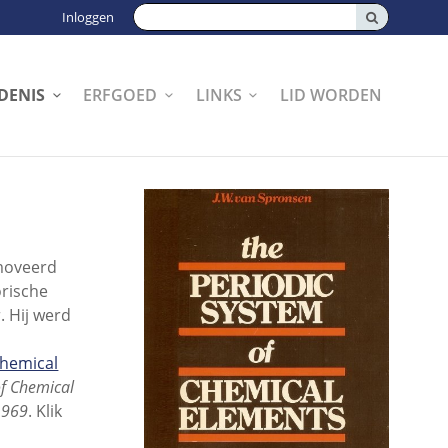
Zoeken:
Inloggen
DENIS
ERFGOED
LINKS
LID WORDEN
omoveerd
orische
. Hij werd
Chemical
of Chemical
 1969
. Klik