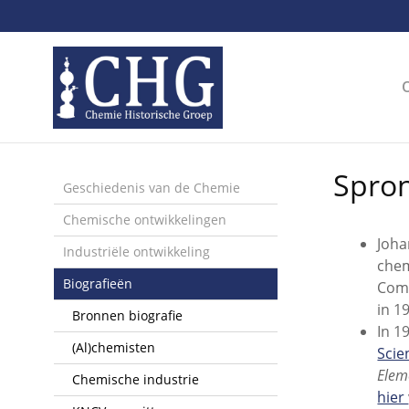
Sla
links
over
Spring
naar
de
inhoud
Spring
Spron
naar
Geschiedenis van de Chemie
het
Chemische ontwikkelingen
menu
Joha
Industriële ontwikkeling
chem
Biografieën
Comm
in 1
Bronnen biografie
In 1
(Al)chemisten
Scie
Elem
Chemische industrie
hier