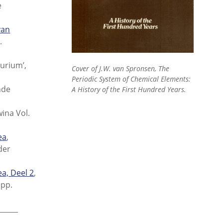
e
van
.
urium’,
Cover of J.W. van Spronsen, The
Periodic System of Chemical Elements:
nde
A History of the First Hundred Years.
wina Vol.
ea
,
der
a, Deel 2
,
 pp.
______