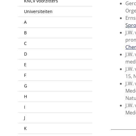
KNCV voorzitters
Gerc
Orge
Universiteiten
Erns
A
Spr
J.W.
B
prom
C
Che
D
J.W.
mede
E
J.W.
F
15, 
J.W.
G
Mede
H
Natu
J.W.
I
Mede
J
___________
K