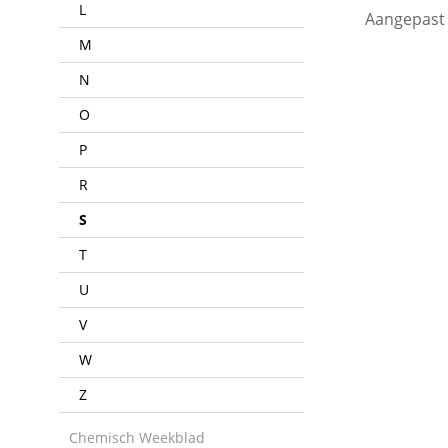
L
Aangepast
M
N
O
P
R
S
T
U
V
W
Z
Chemisch Weekblad