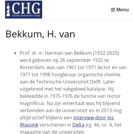
Sla
links
Menu
over
Manuscript van een militair apotheker. Deel 1. Oorspronkelijke eigenaar van het manuscript
Manuscript van een militair apotheker. Deel 3. Boudewijn Tieboel (1732-1814)
Manuscript van een militair apotheker. Delen 4 en 5. Rol van boekhandelaar Huisingh en Gebruikt papier
Manuscript van een militair apotheker. Delen 6 en 7. Speculatieve conclusie over auteur manuscript en Samenvatting
Spring
Bekkum, H. van
naar
de
inhoud
Prof. dr. ir. Herman van Bekkum (1932-2020)
Spring
werd geboren op 26 september 1932 te
naar
Rotterdam, was van 1961 tot 1971 lector en van
het
1971 tot 1998 hoogleraar organische chemie
menu
aan de Technische Universiteit Delft. Later
uitgebreid met het vakgebied katalyse. Hij
bekleedde in 1975-1976 de functie van rector
magnificus
.
Na zijn emeritaat was hij blijvend
verbonden aan de universiteit en in 2013 nog
altijd actief blijkens een
interview door Jos
Wassink
verschenen in
Delta
jrg. 46, nr. 4, het
magazine van de universiteit.