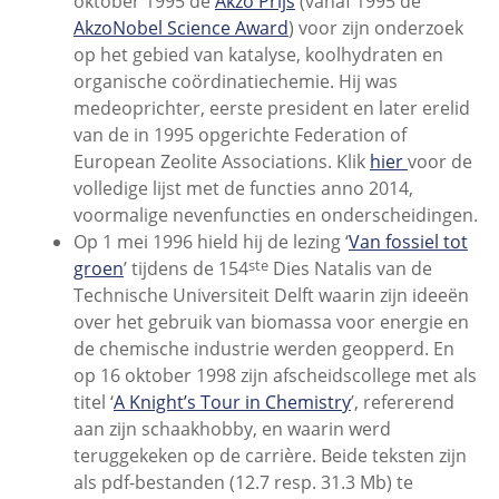
oktober 1995 de
Akzo Prijs
(vanaf 1995 de
AkzoNobel Science Award
) voor zijn onderzoek
op het gebied van katalyse, koolhydraten en
organische coördinatiechemie. Hij was
medeoprichter, eerste president en later erelid
van de in 1995 opgerichte Federation of
European Zeolite Associations. Klik
hier
voor de
volledige lijst met de functies anno 2014,
voormalige nevenfuncties en onderscheidingen.
Op 1 mei 1996 hield hij de lezing ‘
Van fossiel tot
ste
groen
’ tijdens de 154
Dies Natalis van de
Technische Universiteit Delft waarin zijn ideeën
over het gebruik van biomassa voor energie en
de chemische industrie werden geopperd. En
op 16 oktober 1998 zijn afscheidscollege met als
titel ‘
A Knight’s Tour in Chemistry
’, refererend
aan zijn schaakhobby, en waarin werd
teruggekeken op de carrière. Beide teksten zijn
als pdf-bestanden (12.7 resp. 31.3 Mb) te