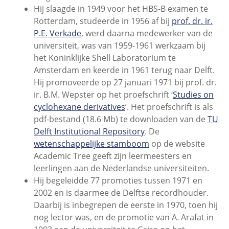
Hij slaagde in 1949 voor het HBS-B examen te
Rotterdam, studeerde in 1956 af bij
prof. dr. ir.
P.E. Verkade
, werd daarna medewerker van de
universiteit, was van 1959-1961 werkzaam bij
het Koninklijke Shell Laboratorium te
Amsterdam en keerde in 1961 terug naar Delft.
Hij promoveerde op 27 januari 1971 bij prof. dr.
ir. B.M. Wepster op het proefschrift ‘
Studies on
cyclohexane derivatives
’. Het proefschrift is als
pdf-bestand (18.6 Mb) te downloaden van de
TU
Delft Institutional Repository
. De
wetenschappelijke stamboom
op de website
Academic Tree geeft zijn leermeesters en
leerlingen aan de Nederlandse universiteiten.
Hij begeleidde 77 promoties tussen 1971 en
2002 en is daarmee de Delftse recordhouder.
Daarbij is inbegrepen de eerste in 1970, toen hij
nog lector was, en de promotie van A. Arafat in