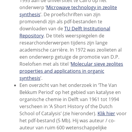
1993 aan de universiteit te Cairo op het
onderwerp ‘
Microwave technology in zeolite
synthesis
’. De proefschriften van zijn
promovendi zijn als pdf-bestanden te
downloaden van de
TU Delft Institutional
Repository
. De titels weerspiegelen de
researchonderwerpen tijdens zijn lange
academische carrière. In 1972 was zeolieten al
een onderwerp getuige de promotie van D.P.
Roelofsen met als titel ‘
Molecular sieve zeolites
properties and applications in organic
synthesis
’.
Een overzicht van het onderzoek in ‘The Van
Bekkum Period’ op het gebied van katalyse en
organische chemie in Delft van 1961 tot 1994
verscheen in ‘A Short History of the Dutch
School of Catalysis’ (zie hieronder).
Klik hier
voor
het pdf-bestand (5 Mb). Hij was auteur / co-
auteur van ruim 600 wetenschappelijke