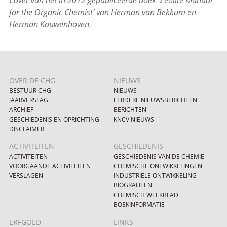
Cover van het in 2012 gepubliceerde boek '
Zeolite Manual
for the Organic Chemist
’ van Herman van Bekkum en
Herman Kouwenhoven.
OVER DE CHG
NIEUWS
BESTUUR CHG
NIEUWS
JAARVERSLAG
EERDERE NIEUWSBERICHTEN
ARCHIEF
BERICHTEN
GESCHIEDENIS EN OPRICHTING
KNCV NIEUWS
DISCLAIMER
ACTIVITEITEN
GESCHIEDENIS
ACTIVITEITEN
GESCHIEDENIS VAN DE CHEMIE
VOORGAANDE ACTIVITEITEN
CHEMISCHE ONTWIKKELINGEN
VERSLAGEN
INDUSTRIËLE ONTWIKKELING
BIOGRAFIEËN
CHEMISCH WEEKBLAD
BOEKINFORMATIE
ERFGOED
LINKS