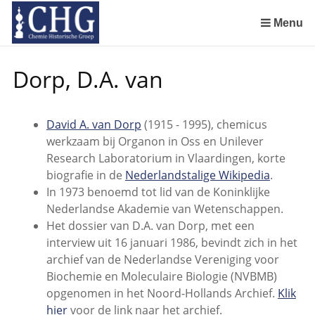
Sla
links
Menu
over
Geschiedenis van de scheikunde in Nederland (boeken)
De begintijd van de scheikunde aan de Universiteit Leiden
De beginjaren van de Rotterdamsche Chemische Kring
De Rotterdamsche Chemische Kring in de jaren 1924 tot 1943
De Rotterdamsche Chemische Kring in de jaren 1945 tot 1963
De Rotterdamsche Chemische Kring in de jaren 1963 tot 1988
Manuscript van een militair apotheker. Deel 1. Oorspronkelijke eigenaar van het manuscript
Manuscript van een militair apotheker. Deel 2. Inhoud van het manuscript
Manuscript van een militair apotheker. Deel 3. Boudewijn Tieboel (1732-1814)
Manuscript van een militair apotheker. Delen 4 en 5. Rol van boekhandelaar Huisingh en Gebruikt papier
Manuscript van een militair apotheker. Delen 6 en 7. Speculatieve conclusie over auteur manuscript en Samenvatting
Alchemist Cornelius de Lannoy en het maken van goud
Spring
Dorp, D.A. van
naar
de
inhoud
David A. van Dorp
(1915 - 1995), chemicus
Spring
werkzaam bij Organon in Oss en Unilever
naar
Research Laboratorium in Vlaardingen, korte
het
biografie in de
Nederlandstalige Wikipedia
.
menu
In 1973 benoemd tot lid van de Koninklijke
Nederlandse Akademie van Wetenschappen.
Het dossier van D.A. van Dorp, met een
interview uit 16 januari 1986, bevindt zich in het
archief van de Nederlandse Vereniging voor
Biochemie en Moleculaire Biologie (NVBMB)
opgenomen in het Noord-Hollands Archief.
Klik
hier
voor de link naar het archief.