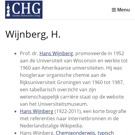
Sla
links
Menu
over
Manuscript van een militair apotheker. Deel 1. Oorspronkelijke eigenaar van het manuscript
Manuscript van een militair apotheker. Deel 2. Inhoud van het manuscript
Manuscript van een militair apotheker. Deel 3. Boudewijn Tieboel (1732-1814)
Manuscript van een militair apotheker. Delen 4 en 5. Rol van boekhandelaar Huisingh en Gebruikt papier
Manuscript van een militair apotheker. Delen 6 en 7. Speculatieve conclusie over auteur manuscript en Samenvatting
Spring
Wijnberg, H.
naar
de
inhoud
Prof. dr.
Hans Wijnberg
, promoveerde in 1952
Spring
aan de Universiteit van Wisconsin en werkte tot
naar
1960 aan Amerikaanse universiteiten. Hij was
het
hoogleraar organische chemie aan de
menu
Rijksuniversiteit Groningen van 1960 tot 1987,
een tabellarisch overzicht van zijn
wetenschappelijk carrière staat op de website
van het Universiteitsmuseum.
Hans Wijnberg
(1922-2011), een korte biografie
met referenties naar internetbronnen in de
Nederlandstalige Wikipedia.
Hans Wijnberg,
Chemieonderwijs, typisch