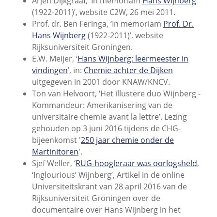
Arjen Dijkgraaf, ‘In memoriam
Hans Wijnberg
(1922-2011)’, website C2W, 26 mei 2011.
Prof. dr. Ben Feringa, ‘In memoriam
Prof. Dr.
Hans Wijnberg
(1922-2011)’, website
Rijksuniversiteit Groningen.
E.W. Meijer, ‘
Hans Wijnberg: leermeester in
vindingen
’, in:
Chemie achter de Dijken
uitgegeven in 2001 door KNAW/KNCV.
Ton van Helvoort, ‘Het illustere duo Wijnberg -
Kommandeur: Amerikanisering van de
universitaire chemie avant la lettre’. Lezing
gehouden op 3 juni 2016 tijdens de CHG-
bijeenkomst '
250 jaar chemie onder de
Martinitoren
'.
Sjef Weller, ‘
RUG-hoogleraar was oorlogsheld
,
‘Inglourious’ Wijnberg’, Artikel in de online
Universiteitskrant van 28 april 2016 van de
Rijksuniversiteit Groningen over de
documentaire over Hans Wijnberg in het