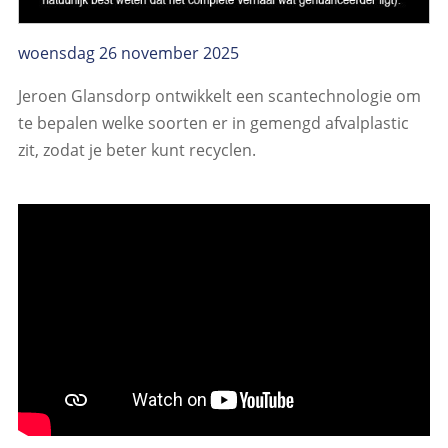
woensdag 26 november 2025
Jeroen Glansdorp ontwikkelt een scantechnologie om
te bepalen welke soorten er in gemengd afvalplastic
zit, zodat je beter kunt recyclen.