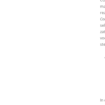
ma
re
Co
se
za
vo
st
In