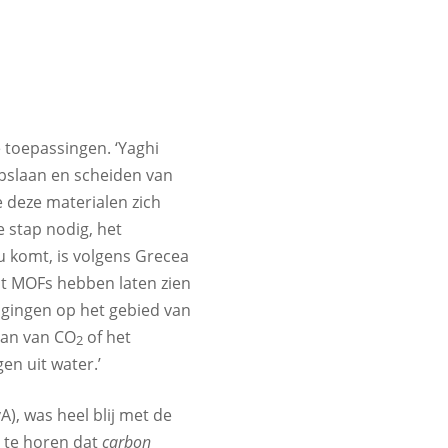
e toepassingen. ‘Yaghi
pslaan en scheiden van
e deze materialen zich
e stap nodig, het
u komt, is volgens Grecea
t MOFs hebben laten zien
dagingen op het gebied van
aan van CO
of het
2
gen uit water.’
), was heel blij met de
m te horen dat
carbon