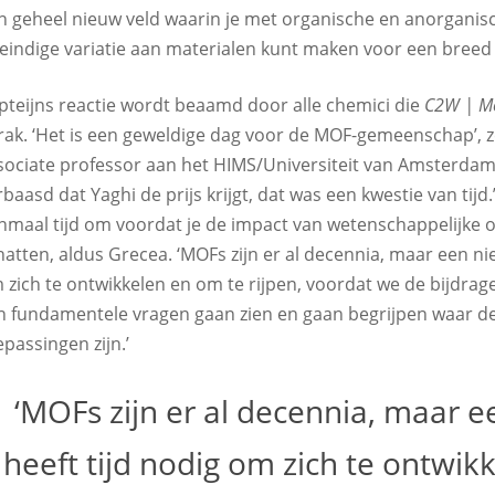
n geheel nieuw veld waarin je met organische en anorgani
eindige variatie aan materialen kunt maken voor een breed
pteijns reactie wordt beaamd door alle chemici die
C2W | Me
rak. ‘Het is een geweldige dag voor de MOF-gemeenschap’, z
sociate professor aan het HIMS/Universiteit van Amsterdam. 
rbaasd dat Yaghi de prijs krijgt, dat was een kwestie van tijd
nmaal tijd om voordat je de impact van wetenschappelijke 
hatten, aldus Grecea. ‘MOFs zijn er al decennia, maar een nie
 zich te ontwikkelen en om te rijpen, voordat we de bijdra
n fundamentele vragen gaan zien en gaan begrijpen waar d
epassingen zijn.’
‘MOFs zijn er al decennia, maar e
heeft tijd nodig om zich te ontwik