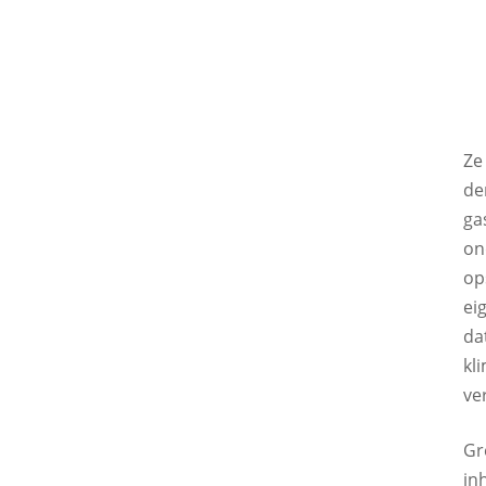
Ze
de
ga
on
op
ei
da
kl
ve
Gr
in