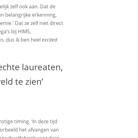
ijk zelf ook aan. Dat de
een belangrijke erkenning,
mie.’ Dat ze zelf niet direct
ga’s bij HIMS,
n, dus ik ben heel
excited
echte laureaten,
eld te zien’
ige timing. ‘In deze tijd
orbeeld het afvangen van
 opschaalfabriek voor deze