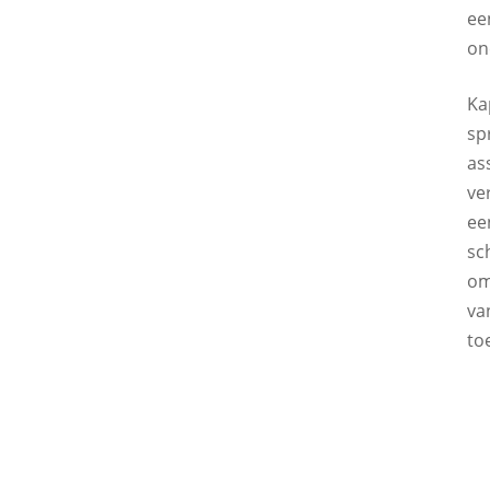
ee
on
Ka
sp
as
ve
ee
sc
om
va
to