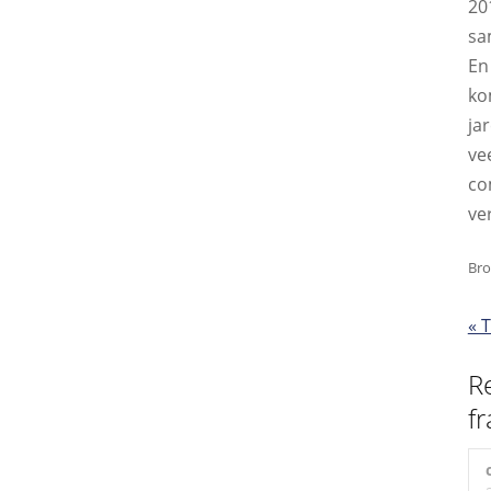
20
sa
En
ko
ja
ve
co
ve
Bro
« 
R
f