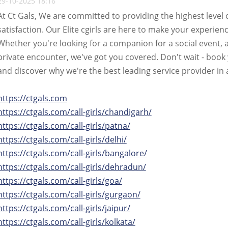
29-10-2025 18:16
At Ct Gals, We are committed to providing the highest level 
satisfaction. Our Elite cgirls are here to make your experien
Whether you're looking for a companion for a social event, a
private encounter, we've got you covered. Don't wait - book
and discover why we're the best leading service provider in a
https://ctgals.com
https://ctgals.com/call-girls/chandigarh/
https://ctgals.com/call-girls/patna/
https://ctgals.com/call-girls/delhi/
https://ctgals.com/call-girls/bangalore/
https://ctgals.com/call-girls/dehradun/
https://ctgals.com/call-girls/goa/
https://ctgals.com/call-girls/gurgaon/
https://ctgals.com/call-girls/jaipur/
https://ctgals.com/call-girls/kolkata/