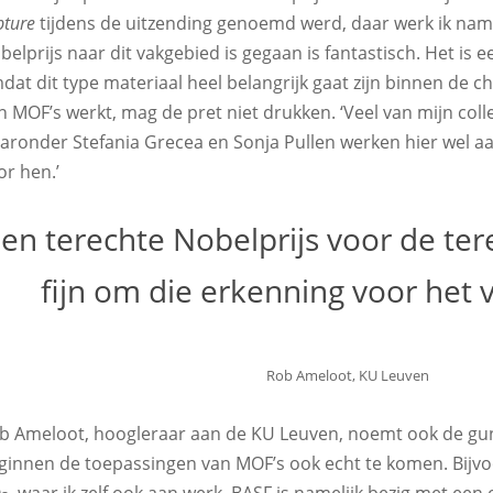
pture
tijdens de uitzending genoemd werd, daar werk ik namel
belprijs naar dit vakgebied is gegaan is fantastisch. Het is 
dat dit type materiaal heel belangrijk gaat zijn binnen de che
n MOF’s werkt, mag de pret niet drukken. ‘Veel van mijn colle
aronder Stefania Grecea en Sonja Pullen werken hier wel aa
or hen.’
Een terechte Nobelprijs voor de ter
fijn om die erkenning voor het v
Rob Ameloot, KU Leuven
b Ameloot, hoogleraar aan de KU Leuven, noemt ook de gunst
ginnen de toepassingen van MOF’s ook echt te komen. Bijvo
O
, waar ik zelf ook aan werk. BASF is namelijk bezig met een