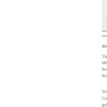
MOF
Oma
do
‘Z
MO
Ro
Ki
‘D
Ca
ga