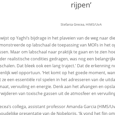
rijpen’
Stefania Grecea, HIMS/UvA
 wijst op Yaghi’s bijdrage in het plaveien van de weg naar di
monstreerde op labschaal de toepassing van MOFs in het o
ssen. Maar om labschaal naar praktijk te gaan en te zien ho
der realistische condities gedragen, was nog een belangrijk
schalen. Dat bleek ook een lang traject.’ Dat de erkenning n
genlijk wel opportuun. ‘Het komt op het goede moment, wan
t ze een essentiële rol spelen in het adresseren van de uit
imaat, vervuiling en energie. Denk aan het afvangen en opsl
rwijderen van toxische gassen uit de atmosfeer en vervuilin
ecea’s collega, assistant professor Amanda Garcia (HIMS/UvA
houdelijke presentatie van de Nobelprijs. ‘Ik vond het fijn o