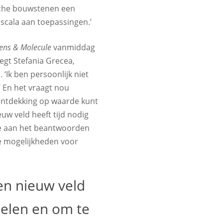
sche bouwstenen een
 scala aan toepassingen.’
ns & Molecule
vanmiddag
egt Stefania Grecea,
‘Ik ben persoonlijk niet
.’ En het vraagt nou
ontdekking op waarde kunt
uw veld heeft tijd nodig
ge aan het beantwoorden
e mogelijkheden voor
en nieuw veld
kelen en om te