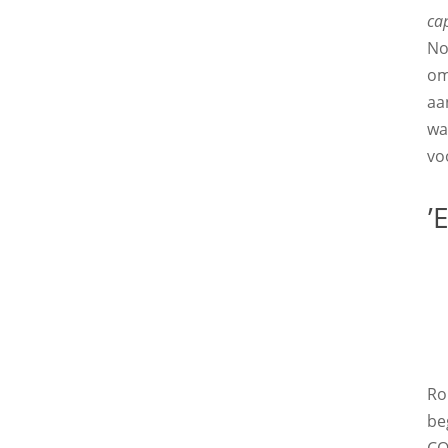
ca
No
om
aa
wa
vo
’
Ro
be
C