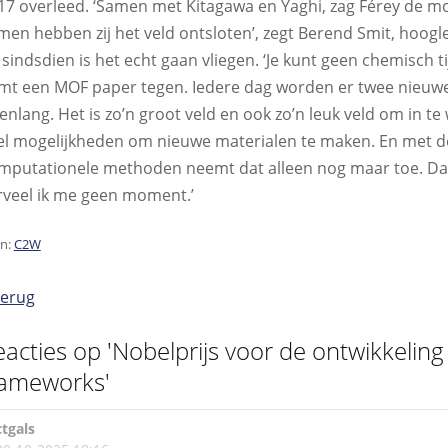
17 overleed. ‘Samen met Kitagawa en Yaghi, zag Férey de m
men hebben zij het veld ontsloten’, zegt Berend Smit, hoogl
 sindsdien is het echt gaan vliegen. ‘Je kunt geen chemisch ti
mt een MOF paper tegen. Iedere dag worden er twee nieuw
renlang. Het is zo’n groot veld en ook zo’n leuk veld om in te
el mogelijkheden om nieuwe materialen te maken. En met d
mputationele methoden neemt dat alleen nog maar toe. Dan
rveel ik me geen moment.’
n:
C2W
Terug
eacties op 'Nobelprijs voor de ontwikkeling
rameworks'
ctgals