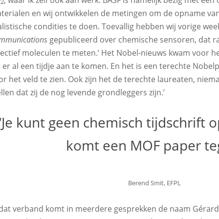
2
terialen en wij ontwikkelen de metingen om de opname van
alistische condities te doen. Toevallig hebben wij vorige we
mmunications
gepubliceerd over chemische sensoren, dat r
lectief moleculen te meten.’ Het Nobel-nieuws kwam voor h
t er al een tijdje aan te komen. En het is een terechte Nobelp
or het veld te zien. Ook zijn het de terechte laureaten, niem
ellen dat zij de nog levende grondleggers zijn.’
‘Je kunt geen chemisch tijdschrift o
komt een MOF paper te
Berend Smit, EFPL
 dat verband komt in meerdere gesprekken de naam Gérard F