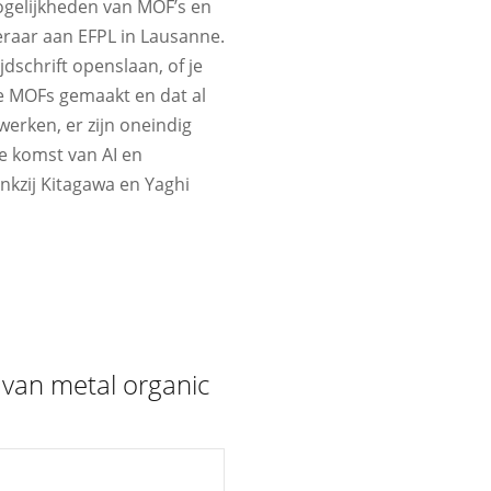
ogelijkheden van MOF’s en
eraar aan EFPL in Lausanne.
jdschrift openslaan, of je
e MOFs gemaakt en dat al
 werken, er zijn oneindig
e komst van AI en
kzij Kitagawa en Yaghi
 van metal organic