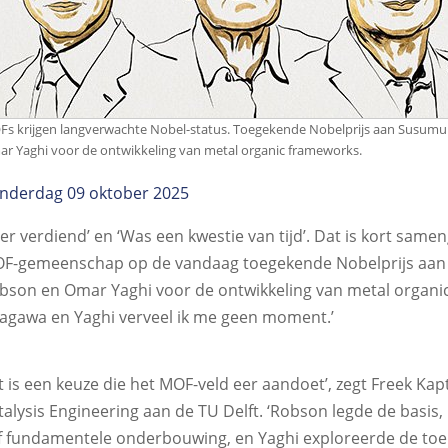
s krijgen langverwachte Nobel-status. Toegekende Nobelprijs aan Susumu
r Yaghi voor de ontwikkeling van metal organic frameworks.
nderdag 09 oktober 2025
eer verdiend’ en ‘Was een kwestie van tijd’. Dat is kort same
F-gemeenschap op de vandaag toegekende Nobelprijs aan
bson en Omar Yaghi voor de ontwikkeling van metal organic
tagawa en Yaghi verveel ik me geen moment.’
it is een keuze die het MOF-veld eer aandoet’, zegt Freek Ka
talysis Engineering aan de TU Delft. ‘Robson legde de basis,
f fundamentele onderbouwing, en Yaghi exploreerde de toep