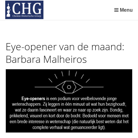
Sla
links
Menu
over
Chemie Historische Groep adopteert voor € 1.000,- een unieke elektriseermachine in kader van campagne 'Red Boerhaave'
Spring
naar
de
Eye-opener van de maand:
inhoud
Spring
Barbara Malheiros
naar
het
menu